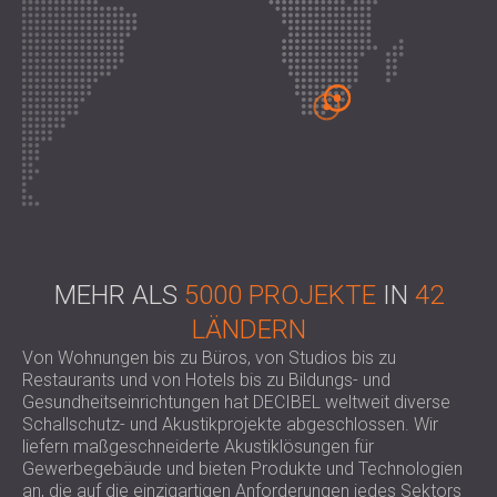
SCHAUMABSORBER, BASSFALLEN UND
BLOG
ANWENDUNGEN
DIFFUSOREN
FORSCHUNG UND ENTWICKLUNG
SCHALLSCHUTZ UND AKUSTIK FÜR
AKUSTIKPLATTEN UND
NEWS
WOHNGEBÄUDE
SCHALLABSORBIERENDE PLATTEN
SERVICES
VIDEO
SCHALLSCHUTZ UND AKUSTIK FÜR
AKUSTIK BERATUNG
REFERENZEN
INDUSTRIEGEBÄUDE
AKUSTISCHE SIMULATION
PROJEKTE
MITGLIEDSCHAFTEN
SCHALLSCHUTZ UND AKUSTIK FÜR
AKUSTIKTECHNIK
BÜROS
MESSUNGEN
KONTAKTE
SCHALLDÄMMUNG UND AKUSTIK VON
BAUÜBERWACHUNG
MASCHINEN UND ANLAGEN
BAUAUSFÜHRUNG
DOWNLOADBEREICH
SCHALLSCHUTZ UND AKUSTIK FÜR
MEHR ALS
5000 PROJEKTE
IN
42
PROFESSIONELLE STUDIOS
LÄNDERN
SCHALLSCHUTZ UND AKUSTIK FÜR
ÖSTERREICH (AT)
Von Wohnungen bis zu Büros, von Studios bis zu
LABORE UND PRÜFEINRICHTUNGEN
БЪЛГАРИЯ (BG)
Restaurants und von Hotels bis zu Bildungs- und
SCHALLSCHUTZ UND AKUSTIK FÜR
Gesundheitseinrichtungen hat DECIBEL weltweit diverse
GREAT BRITAIN (GB)
SUCHE
Schallschutz- und Akustikprojekte abgeschlossen. Wir
RESTAURANTS UND CLUBS
DEUTSCHLAND (DE)
liefern maßgeschneiderte Akustiklösungen für
SCHALLSCHUTZ UND
SRBIJA (RS)
Gewerbegebäude und bieten Produkte und Technologien
AKUSTIKLÖSUNGEN FÜR HOTELS
ROMÂNIA (RO)
an, die auf die einzigartigen Anforderungen jedes Sektors