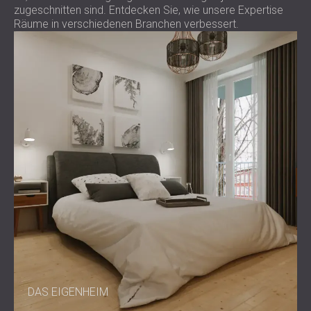
SCHALLSCHUTZ UND AKUSTIK FÜR
zugeschnitten sind. Entdecken Sie, wie unsere Expertise
POLAND (PL)
Räume in verschiedenen Branchen verbessert.
HALLEN
FINLAND (FI)
SCHALLDÄMMUNG UND
РОССИЯ (RU)
AKUSTIKLÖSUNGEN FÜR
USA (US)
SOUTH AFRICA (ZA)
EINZELHANDELSFLÄCHEN
SCHALLSCHUTZ UND AKUSTIK FÜR
BILDUNGSEINRICHTUNGEN
SCHALLSCHUTZ UND AKUSTIK FÜR
GESUNDHEITSEINRICHTUNGE
SCHALLSCHUTZ UND
AKUSTIKLÖSUNGEN FÜR DEN
AUDIOLOGIEBEREICH
SCHALLDÄMMUNG UND
AKUSTIKLÖSUNGEN FÜR
RECHENZENTREN
DAS EIGENHEIM