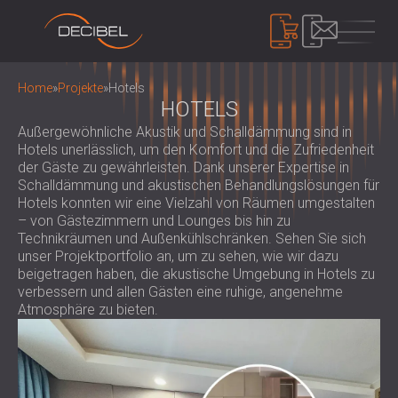
PRODUKTE
Home
»
Projekte
»
Hotels
HOTELS
Außergewöhnliche Akustik und Schalldämmung sind in
SCHALLDÄMMUNG
Hotels unerlässlich, um den Komfort und die Zufriedenheit
der Gäste zu gewährleisten. Dank unserer Expertise in
SCHALLSCHUTZ FÜR DIE WAND
Schalldämmung und akustischen Behandlungslösungen für
SCHALLSCHUTZ FÜR DECKEN
AKUSTIKPLATTEN
Hotels konnten wir eine Vielzahl von Räumen umgestalten
SCHALLSCHUTZ FÜR BÖDEN
– von Gästezimmern und Lounges bis hin zu
ÖKOLOGISCHE PET-FILZ AKUSTIK
Technikräumen und Außenkühlschränken. Sehen Sie sich
SCHALLSCHUTZ TÜREN
PANEELE UND TRENNWÄNDE
LÄRMSCHUTZ
unser Projektportfolio an, um zu sehen, wie wir dazu
AKUSTIKPLATTEN AUS PERFORIERTEM
SCHALLSCHUTZ EINHAUSUNGEN,
beigetragen haben, die akustische Umgebung in Hotels zu
HOLZ
verbessern und allen Gästen eine ruhige, angenehme
KABINEN UND BARRIEREN
GERÄTE
Atmosphäre zu bieten.
AKUSTISCHE STOFFPANEELE UND
LOUVERS UND SCHALLDÄMPFER
SCHALLPEGELMESSER
BAFFEL
ANTIVIBRATIONSHALTERUNGEN, PADS
SOUND MASKING SYSTEM, DOSEMETERS
AKUSTIKPLATTEN AUS LATTENHOLZ
UND AUFHÄNGER
AND SAFETY KITS
ÜBER UNS
WOOD WOOL AKUSTIKPLATTEN
AUDIOLOGIEKABINEN
WER WIR SIND