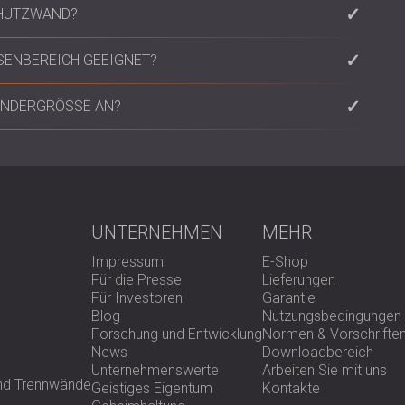
ung schaffen.
 aus hochwertigen Materialien wie verzinktem Stahl und
CHUTZWAND?
erforierter verzinkter Stahl) und gewährleisten so
hreduzierung.
tzwand werden die Paneele normalerweise an einem
SENBEREICH GEEIGNET?
Detaillierte Installationsanleitungen und professionelle
BEL bereitgestellt, um eine optimale Leistung zu
 perforierte PZP-Metallpaneele und Schallschutzvorhänge,
SONDERGRÖSSE AN?
t und halten verschiedenen Wetterbedingungen stand.
te Akustikgehäuse, die auf Ihre Abmessungen und
tten sind.
UNTERNEHMEN
MEHR
Impressum
E-Shop
Für die Presse
Lieferungen
Für Investoren
Garantie
Blog
Nutzungsbedingungen
Forschung und Entwicklung
Normen & Vorschrifte
News
Downloadbereich
Unternehmenswerte
Arbeiten Sie mit uns
und Trennwände
Geistiges Eigentum
Kontakte