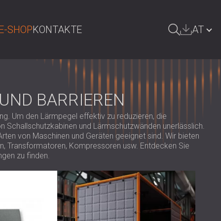
E-SHOP
KONTAKTE
AT
UCHE
БЪЛГАРИЯ | BG
GREAT BRITAIN | GB
 UND BARRIEREN
DEUTSCHLAND | DE
ng. Um den Lärmpegel effektiv zu reduzieren, die
z von Schallschutzkabinen und Lärmschutzwänden unerlässlich.
SRBIJA | RS
 Arten von Maschinen und Geräten geeignet sind. Wir bieten
ROMÂNIA | RO
n, Transformatoren, Kompressoren usw. Entdecken Sie
ngen zu finden.
POLAND | PL
FINLAND | FI
РОССИЯ | RU