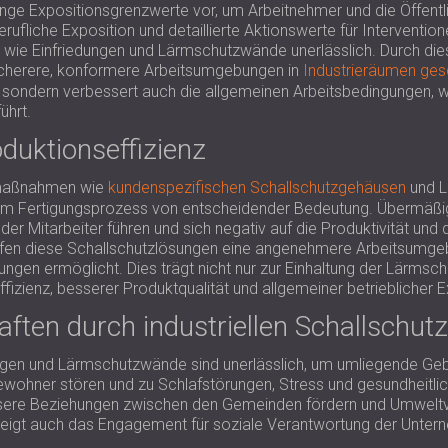
enge Expositionsgrenzwerte vor, um Arbeitnehmer und die Öffentl
erufliche Exposition und detaillierte Aktionswerte für Intervent
wie Einfriedungen und Lärmschutzwände unerlässlich. Durch die
 sicherere, konformere Arbeitsumgebungen in
Industrieräumen ges
i, sondern verbessert auch die allgemeinen Arbeitsbedingungen, 
ührt.
duktionseffizienz
zmaßnahmen wie
kundenspezifischen Schallschutzgehäusen
und L
 im Fertigungsprozess von entscheidender Bedeutung. Übermäßi
er Mitarbeiter führen und sich negativ auf die Produktivität und
en diese Schallschutzlösungen eine angenehmere Arbeitsumgebu
ngen ermöglicht. Dies trägt nicht nur zur Einhaltung der Lärmsch
izienz, besserer Produktqualität und allgemeiner betrieblicher Ex
ten durch industriellen Schallschutz
en und Lärmschutzwände sind unerlässlich, um umliegende Gebä
wohner stören und zu Schlafstörungen, Stress und gesundheitli
re Beziehungen zwischen den Gemeinden fördern und Umweltvorsc
eigt auch das Engagement für soziale Verantwortung der Untern