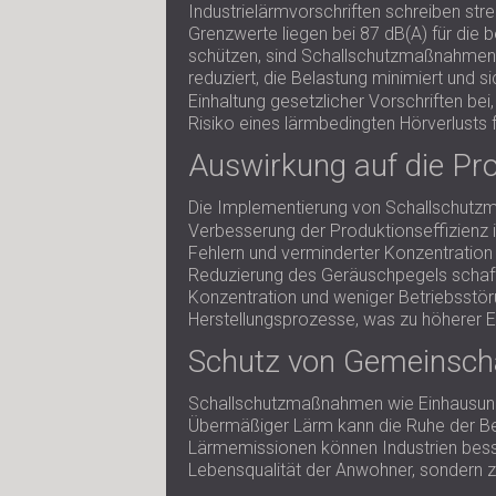
Industrielärmvorschriften schreiben str
Grenzwerte liegen bei 87 dB(A) für die b
schützen, sind Schallschutzmaßnahmen 
reduziert, die Belastung minimiert und
Einhaltung gesetzlicher Vorschriften be
Risiko eines lärmbedingten Hörverlusts f
Auswirkung auf die Pro
Die Implementierung von Schallschut
Verbesserung der Produktionseffizienz
Fehlern und verminderter Konzentration d
Reduzierung des Geräuschpegels schaff
Konzentration und weniger Betriebsstöru
Herstellungsprozesse, was zu höherer Eff
Schutz von Gemeinschaf
Schallschutzmaßnahmen wie Einhausung
Übermäßiger Lärm kann die Ruhe der Be
Lärmemissionen können Industrien besse
Lebensqualität der Anwohner, sondern z