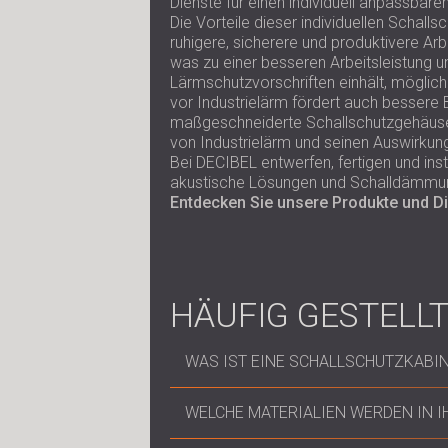
Dienste für einen individuell anpassba
Die Vorteile dieser individuellen Schal
ruhigere, sicherere und produktivere Ar
was zu einer besseren Arbeitsleistung u
Lärmschutzvorschriften einhält, möglic
vor Industrielärm fördert auch besser
maßgeschneiderte Schallschutzgehäuse 
von Industrielärm und seinen Auswirkun
Bei DECIBEL entwerfen, fertigen und ins
akustische Lösungen und Schalldämmun
Entdecken Sie unsere Produkte und Di
HÄUFIG GESTELL
WAS IST EINE SCHALLSCHUTZKABIN
Eine Schallschutzkabine ist eine gesc
WELCHE MATERIALIEN WERDEN IN 
reduzieren soll. Dabei werden Materi