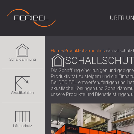
ÜBER U
Home
»
Produkte
»
Lärmschutz
»
Schallschutz 
SCHALLSCHUT
Schalldämmung
Die Schaffung einer ruhigen und geeign
Produktivität zu steigern und die Einha
Bei DECIBEL entwerfen, fertigen und ins
akustische Lösungen und Schalldämmun
Akustikplatten
unsere Produkte und Dienstleistungen, 
Lärmschutz