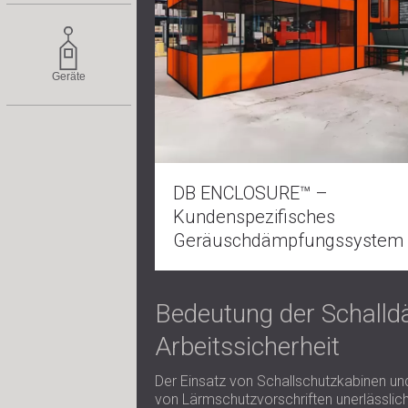
Geräte
DB ENCLOSURE™ –
Kundenspezifisches
Geräuschdämpfungssystem
Bedeutung der Schalldä
Arbeitssicherheit
Der Einsatz von Schallschutzkabinen un
von Lärmschutzvorschriften unerlässlich