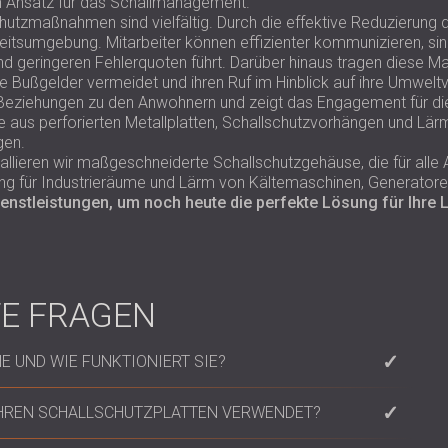
ren Ansatz für das Schallmanagement.
lschutzmaßnahmen sind vielfältig. Durch die effektive Reduzierun
beitsumgebung. Mitarbeiter können effizienter kommunizieren, si
nd geringeren Fehlerquoten führt. Darüber hinaus tragen diese M
he Bußgelder vermeidet und ihren Ruf im Hinblick auf ihre Umwe
e Beziehungen zu den Anwohnern und zeigt das Engagement für d
aus perforierten Metallplatten, Schallschutzvorhängen und L
gen.
tallieren wir maßgeschneiderte Schallschutzgehäuse, die für alle
g für Industrieräume und Lärm von Kältemaschinen, Generator
enstleistungen, um noch heute die perfekte Lösung für Ihre
TE FRAGEN
E UND WIE FUNKTIONIERT SIE?
hlossene Struktur, die den Lärm von seiner Quelle her
IHREN SCHALLSCHUTZPLATTEN VERWENDET?
alien verwendet, die Schallwellen absorbieren und