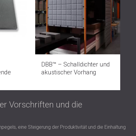
USA | US
SOUTH AFRICA | ZA
DBB™ – Schalldichter und
ende
akustischer Vorhang
r Vorschriften und die
gels, eine Steigerung der Produktivität und die Einhaltung