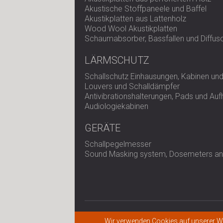
Akustische Stoffpaneele und Baffel
Akustikplatten aus Lattenholz
Wood Wool Akustikplatten
Schaumabsorber, Bassfallen und Diffus
LÄRMSCHUTZ
Schallschutz Einhausungen, Kabinen und
Louvers und Schalldämpfer
Antivibrationshalterungen, Pads und Au
Audiologiekabinen
GERÄTE
Schallpegelmesser
Sound Masking system, Dosemeters and
© 2026 All rights reserved.
Wir verwenden Cookies auf unserer We