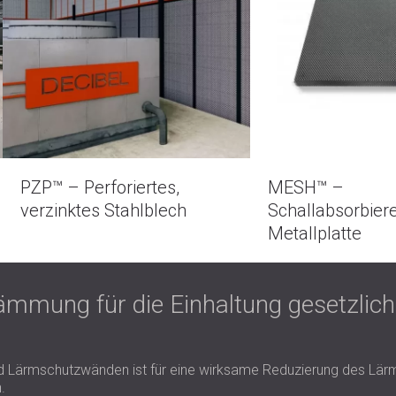
PZP™ – Perforiertes,
MESH™ –
verzinktes Stahlblech
Schallabsorbier
Metallplatte
mmung für die Einhaltung gesetzliche
d Lärmschutzwänden ist für eine wirksame Reduzierung des Lärmpe
.