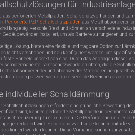
llschutzlösungen für Industrieanlag
us perforierten Metallplatten, Schallschutzvorhängen und Lärm
en.
Perforierte PZP-Schallschutzplatten
aus Metall absorbieren un
 sind langlebig, verschleißfest und können an verschiedene indu
Gebäudewänden installiert, um als Barriere zu fungieren und zu 
elseitige Lösung, bieten eine flexible und tragbare Option zur Lä
en leicht verschoben und neu konfiguriert werden, um spezifisch
nen feste Paneele unpraktisch sind. Durch das Anbringen dieser 
r semipermanente Lärmschutzwände errichten, die die Schallüber
l schallabsorbierender und ablenkender Materialien hergestellt
n strategisch platziert werden, um sensible Bereiche abzuschi
e individueller Schalldämmung
Schallschutzlösungen erfordert eine gründliche Bewertung der 
identifiziert sind, können perforierte Metallpaneele in bestimmt
Geräuschreduzierung zu maximieren. Die Perforationen in diesen 
hpegel reduziert wird. Schallschutzvorhänge können mithilfe v
positioniert werden können. Diese Vorhänge können zur zusätzl