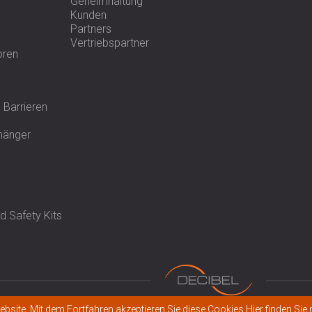
Geheimhaltung
Kunden
Partners
Vertriebspartner
oren
 Barrieren
fhänger
 Safety Kits
bsite. Mit dem Fortfahren akzeptieren Sie diese Cookies
Hier finden Si