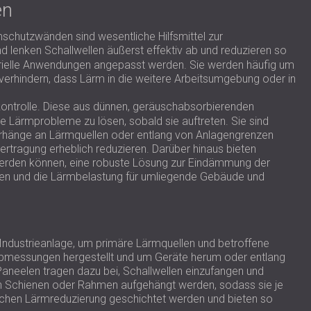
en
schutzwänden sind wesentliche Hilfsmittel zur
d lenken Schallwellen äußerst effektiv ab und reduzieren so
strielle Anwendungen angepasst werden. Sie werden häufig um
verhindern, dass Lärm in die weitere Arbeitsumgebung oder in
rmkontrolle. Diese aus dünnen, geräuschabsorbierenden
e Lärmprobleme zu lösen, sobald sie auftreten. Sie sind
Vorhänge an Lärmquellen oder entlang von Anlagengrenzen
tragung erheblich reduzieren. Darüber hinaus bieten
 werden können, eine robuste Lösung zur Eindämmung der
rmen und die Lärmbelastung für umliegende Gebäude und
Industrieanlage, um primäre Lärmquellen und betroffene
en Abmessungen hergestellt und um Geräte herum oder entlang
Paneelen tragen dazu bei, Schallwellen einzufangen und
on Schienen oder Rahmen aufgehängt werden, sodass sie je
ichen Lärmreduzierung geschichtet werden und bieten so