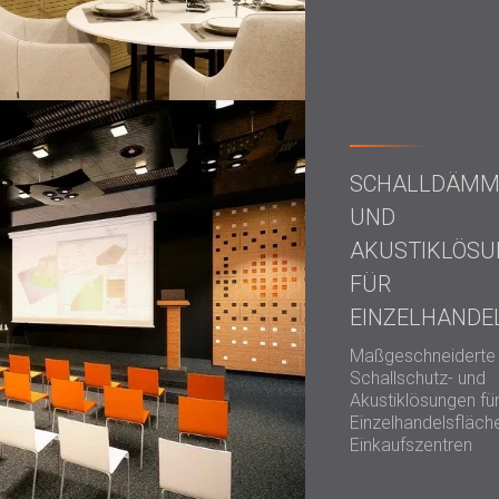
SCHALLDÄM
UND
AKUSTIKLÖS
FÜR
EINZELHANDE
Maßgeschneiderte
Schallschutz- und
Akustiklösungen fü
Einzelhandelsfläch
Einkaufszentren