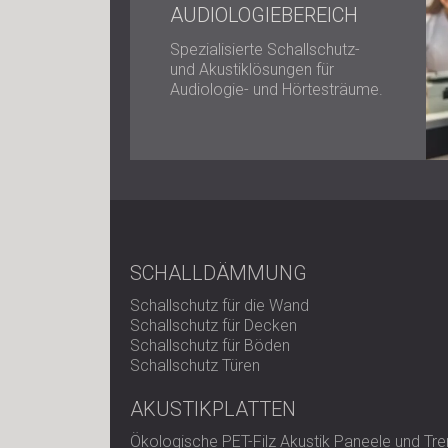
AUDIOLOGIEBEREICH
Spezialisierte Schallschutz-
und Akustiklösungen für
Audiologie- und Hörtesträume.
SCHALLDÄMMUNG
Schallschutz für die Wand
Schallschutz für Decken
Schallschutz für Böden
Schallschutz Türen
AKUSTIKPLATTEN
Ökologische PET-Filz Akustik Paneele und T