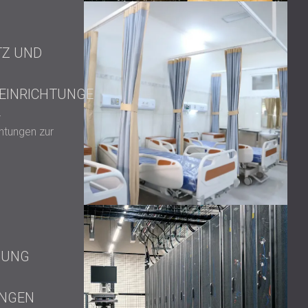
TZ UND
EINRICHTUNGE
r
chtungen zur
MUNG
UNGEN