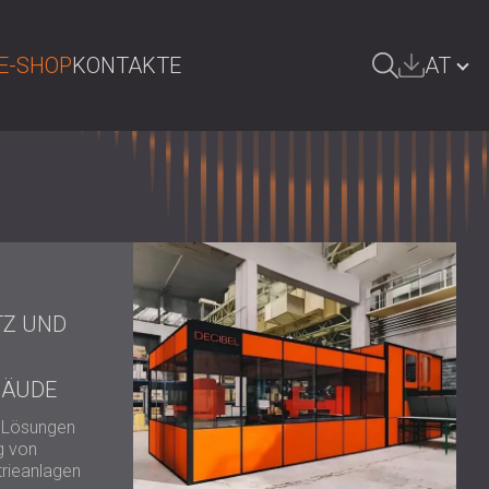
E-SHOP
KONTAKTE
AT
UCHE
БЪЛГАРИЯ | BG
GREAT BRITAIN | GB
DEUTSCHLAND | DE
SRBIJA | RS
TZ UND
ROMÂNIA | RO
POLAND | PL
BÄUDE
FINLAND | FI
 Lösungen
g von
РОССИЯ | RU
trieanlagen