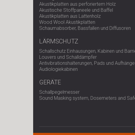
Akustikplatten aus perforiertem Holz
Akustische Stoffpaneele und Baffel
Akustikplatten aus Lattenholz
Wood Wool Akustikplatten
Schaumabsorber, Bassfallen und Diffusoren
LÄRMSCHUTZ
Schallschutz Einhausungen, Kabinen und Barri
Louvers und Schalldämpfer
Antivibrationshalterungen, Pads und Aufhänge
Audiologiekabinen
GERÄTE
Schallpegelmesser
Sound Masking system, Dosemeters and Safe