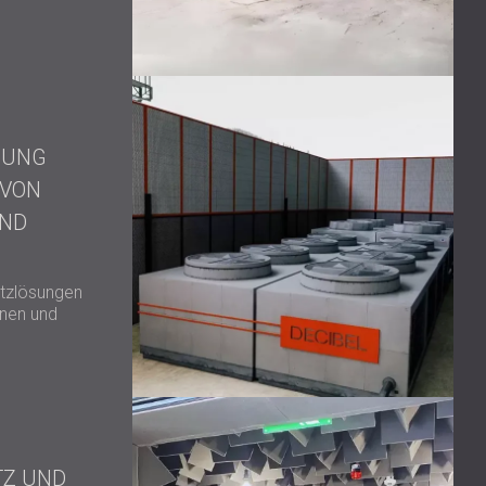
USA | US
SOUTH AFRICA | ZA
MUNG
 VON
UND
utzlösungen
inen und
TZ UND