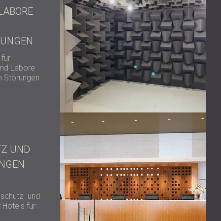
LABORE
TUNGEN
für
und Labore
n Störungen
TZ UND
UNGEN
schutz- und
 Hotels für