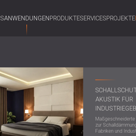
NS
ANWENDUNGEN
PRODUKTE
SERVICES
PROJEKTE
S
SCHALLSCHU
AKUSTIK FÜR
INDUSTRIEGE
Maßgeschneiderte
zur Schalldämmun
Fabriken und Indus