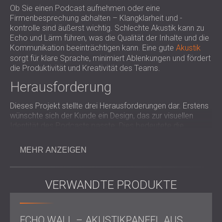
Ob Sie einen Podcast aufnehmen oder eine
Firmenbesprechung abhalten – Klangklarheit und -
kontrolle sind äußerst wichtig. Schlechte Akustik kann zu
Echo und Lärm führen, was die Qualität der Inhalte und die
Kommunikation beeinträchtigen kann. Eine gute
Akustik
sorgt für klare Sprache, minimiert Ablenkungen und fördert
die Produktivität und Kreativität des Teams.
Herausforderung
Dieses Projekt stellte drei Herausforderungen dar. Erstens
wünschte sich der Kunde ein Design, das zur visuellen
Identität des Podcasts passte. Dies bedeutete die
Integration maßgeschneiderter Akustikelemente mit
einem modernen und eleganten Look. Zweitens war der
MEHR ANZEIGEN
Start der ersten Podcast-Folgen nur drei Wochen nach
Projektbeginn geplant, sodass nur wenig Zeit für Design,
Produktion und Installation blieb . Und schließlich verfügte
VERWANDTE PRODUKTE
der Podcast-Raum über leichte Trennwände, durch die viel
Schall aus den umliegenden Räumen drang. Dies
erforderte für das DECIBEL-Team einen kombinierten
Ansatz für Schallschutz und Innenarchitektur unter engen
ECHO WALL – AKUSTIKPANEEL AUS