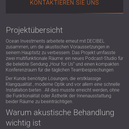
KONTAKTIEREN SIE UNS
SCHALLSCHUTZ UND AKUSTIK FÜR
POLAND (PL)
HALLEN
FINLAND (FI)
SCHALLDÄMMUNG UND
РОССИЯ (RU)
AKUSTIKLÖSUNGEN FÜR
USA (US)
Projektübersicht
SOUTH AFRICA (ZA)
EINZELHANDELSFLÄCHEN
SCHALLSCHUTZ UND AKUSTIK FÜR
Ocean Investments arbeitete erneut mit DECIBEL
zusammen, um die akustischen Voraussetzungen in
BILDUNGSEINRICHTUNGEN
seinem Hauptsitz zu verbessern. Das Projekt umfasste
SCHALLSCHUTZ UND AKUSTIK FÜR
zwei multifunktionale Räume: ein neues Podcast-Studio für
GESUNDHEITSEINRICHTUNGE
die beliebte Sendung „Hour for Us“ und einen kompakten
Konferenzraum für die täglichen Teambesprechungen.
SCHALLSCHUTZ UND
AKUSTIKLÖSUNGEN FÜR DEN
Der Kunde benötigte Lösungen, die erstklassige
Klangqualität , moderne Optik und vor allem eine schnelle
AUDIOLOGIEBEREICH
Installation bieten . All dies musste erreicht werden, ohne
SCHALLDÄMMUNG UND
die Funktionalität oder Ästhetik der Innenausstattung
AKUSTIKLÖSUNGEN FÜR
beider Räume zu beeinträchtigen.
RECHENZENTREN
Warum akustische Behandlung
wichtig ist