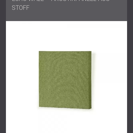
Zeitvorgaben.
STOFF
Arbeitsumfang
Akustische Inspektion und
Beratung
vor Ort
Design und Produktion von GLL- Textilpaneelen und
vertikalen PET-Baffles für das Podcast-Studio
Einbau der MUTE System Wandschalldämmung im
Konferenzraum
Anwendung von Echo Wall Panels und WAVO
Perforated Wood Panels für eine breitbandige
Akustikbehandlung
Endgültiges Layout, Farbgenehmigung, vollständige
Installation, Kalibrierung und Messung.
Lösung
DECIBEL begann mit detaillierten 3D-Simulationen, um das
optimale Gleichgewicht zwischen Schallabsorption und -
diffusion zu berechnen. Das Podcast-Studio wurde mit
maßgeschneiderten GLL-Stoffpaneelen und abgehängten
PET-Schallwänden ausgestattet, wodurch eine
leistungsstarke Umgebung mit starker visueller Identität