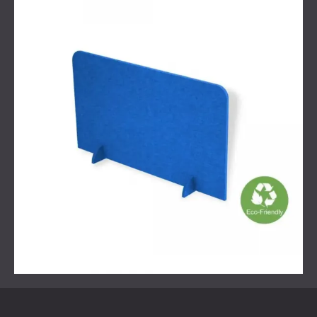
Schallreflexionen von der Decke und senken so den
Gesamtgeräuschpegel im Raum.
Sowohl die Bildschirme als auch die Schallwände wurden
so ausgewählt, dass sie zum Design des Büros passen
und Forthnets Erwartungen an Komfort und Leistung
erfüllen.
Ergebnis
Die Modernisierung führte zu spürbaren Verbesserungen
hinsichtlich der Vertraulichkeit, des Lärmschutzes und der
Konzentration der Mitarbeiter. Die Kombination aus
Schreibtischbarrieren und Deckenabsorption sorgte für ein
ausgewogenes akustisches Profil des Raumes, ohne dass
bauliche Veränderungen erforderlich waren. Das Forthnet-
Team arbeitet nun in einem Raum, der sowohl
Zusammenarbeit als auch Konzentration fördert.
Dieses Projekt zeigt, wie einfache, gut platzierte
Akustikelemente die Klangumgebung jedes
Großraumbüros verändern können.
Bereit, die Akustik Ihres Büros zu verbessern?