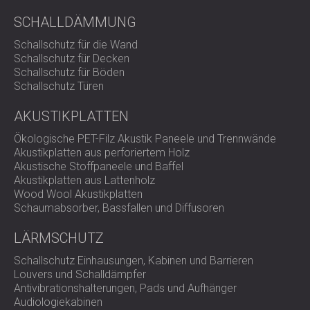
Entdecken Sie unser komplettes Sortiment an
SCHALLDÄMMUNG
akustischen Schreibtisch-Bildschirmen
und
hängenden Schallwänden
oder
kontaktieren Sie uns
für
Schallschutz für die Wand
eine individuelle Beratung.
Schallschutz für Decken
Schallschutz für Böden
Schallschutz Türen
AKUSTIKPLATTEN
Ökologische PET-Filz Akustik Paneele und Trennwände
Akustikplatten aus perforiertem Holz
Akustische Stoffpaneele und Baffel
Akustikplatten aus Lattenholz
Wood Wool Akustikplatten
Schaumabsorber, Bassfallen und Diffusoren
LÄRMSCHUTZ
Schallschutz Einhausungen, Kabinen und Barrieren
Louvers und Schalldämpfer
Antivibrationshalterungen, Pads und Aufhänger
Audiologiekabinen