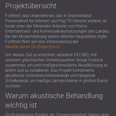
SCHALLSCHUTZ UND AKUSTIK FÜR
Projektübersicht
POLAND (PL)
HALLEN
FINLAND (FI)
Forthnet, das Unternehmen, das in Griechenland
SCHALLDÄMMUNG UND
РОССИЯ (RU)
Pionierarbeit für Internet- und Pay-TV-Dienste leistete, ist
AKUSTIKLÖSUNGEN FÜR
USA (US)
heute einer der führenden Anbieter von Home-
SOUTH AFRICA (ZA)
EINZELHANDELSFLÄCHEN
Entertainment- und Kommunikationslösungen des Landes.
Bei der Modernisierung seines Athener Hauptsitzes legte
SCHALLSCHUTZ UND AKUSTIK FÜR
Forthnet Wert auf eine Verbesserung der
BILDUNGSEINRICHTUNGEN
Akustik seiner Großraumbüros
.
SCHALLSCHUTZ UND AKUSTIK FÜR
Um dieses Ziel zu erreichen, arbeitete DECIBEL mit
GESUNDHEITSEINRICHTUNGE
unserem griechischen Vertriebspartner Group Science
SCHALLSCHUTZ UND
zusammen, um eine maßgeschneiderte Akustiklösung zu
AKUSTIKLÖSUNGEN FÜR DEN
liefern und zu installieren. Das Projekt kombinierte
akustische Schreibtischtrennwände und hängende
AUDIOLOGIEBEREICH
Schallwände, um häufige Lärmprobleme in großen Büros
SCHALLDÄMMUNG UND
zu lösen.
AKUSTIKLÖSUNGEN FÜR
Warum akustische Behandlung
RECHENZENTREN
wichtig ist
Großraumbüros fördern die Zusammenarbeit, haben aber