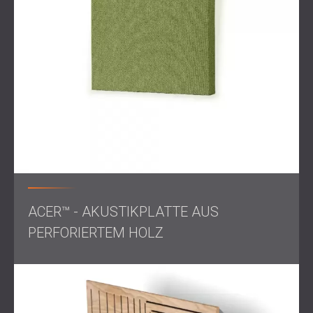
Elegante
perforierte Holzpaneele
sorgten für eine
optimale Mittenfrequenzkontrolle und eine natürliche
Wärme. Maßgefertigte Akustikpaneele wurden mit dem
Logo des Studios bedruckt, wodurch das Branding Teil der
Klanglösung wurde.
An der Decke montierte Diffusoren in mattschwarzer
Ausführung sorgten für zusätzliche Tiefe und Klarheit und
fügten sich nahtlos in das elegante Interieur des Studios
ein.
Ergebnis
Der Raum war akustisch ausgewogen, optisch einheitlich
und emotional ansprechend – ein Studio, in dem jeder Ton
ACER™ - AKUSTIKPLATTE AUS
kristallklar
eingefangen werden konnte. Die Integration von
PERFORIERTEM HOLZ
Branding und visuellem Design trug dazu bei, die Identität
des Studios als Ort der Kreativität und Professionalität zu
stärken.
Am wichtigsten ist, dass der Kunde jetzt in einem Raum
arbeitet, in dem der Klang nicht nur den technischen
Standards entspricht, sondern sich auch richtig anfühlt.