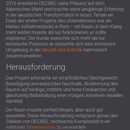
2016 erweiterte DECIBEL seine Präsenz auf dem
SCHALLSCHUTZ UND AKUSTIK FÜR
POLAND (PL)
italienischen Markt und brachte seine langjährige Erfahrung
HALLEN
FINLAND (FI)
in der akustischen Transformation in neues Terrain ein.
SCHALLDÄMMUNG UND
РОССИЯ (RU)
Eines der ersten Projekte des Unternehmens war ein
AKUSTIKLÖSUNGEN FÜR
USA (US)
kleines Aufnahmestudio in Rom – ein Raum, in dem Klang
mehr leisten musste als nur funktionieren; er sollte
SOUTH AFRICA (ZA)
EINZELHANDELSFLÄCHEN
inspirieren. Der Kunde wünschte sich mehr als nur
SCHALLSCHUTZ UND AKUSTIK FÜR
technische Präzision; er wünschte sich eine immersive
BILDUNGSEINRICHTUNGEN
Umgebung, in der
Akustik und Ästhetik
harmonisch
zusammenwirken.
SCHALLSCHUTZ UND AKUSTIK FÜR
GESUNDHEITSEINRICHTUNGE
Herausforderung
SCHALLSCHUTZ UND
Das Projekt erforderte ein empfindliches Gleichgewicht:
AKUSTIKLÖSUNGEN FÜR DEN
Beseitigung unerwünschten Nachhalls, Abstimmung des
AUDIOLOGIEBEREICH
Raums auf niedrige, mittlere und hohe Frequenzen und
SCHALLDÄMMUNG UND
gleichzeitig Beibehaltung einer mutigen, kreativen visuellen
AKUSTIKLÖSUNGEN FÜR
Identität.
RECHENZENTREN
Der Raum musste perfekt klingen, aber auch gut
aussehen. Diese Herausforderung entsprach genau den
Stärken von DECIBEL: technische Komplexität in ein
nahtloses
Sinneserlebnis
zu verwandeln.