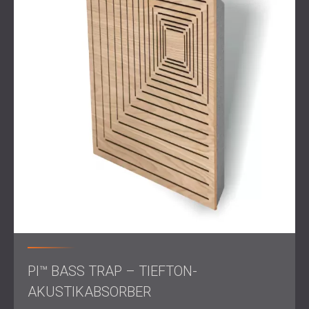
Kontext
Boutique-Studios sind längst nicht mehr nur
Aufnahmeräume – sie sind kreative Rückzugsorte.
Künstler, Produzenten und Toningenieure erwarten nicht
nur technische Höchstleistungen, sondern auch Inspiration,
Identität und Komfort.
Der Ansatz von DECIBEL berücksichtigt diese Entwicklung.
Durch die Kombination aus fundiertem Akustikwissen und
dem Blick eines Designers helfen wir Studios wie diesem,
mehr als nur funktional zu sein. Wir helfen ihnen,
unvergesslich zu werden.
PI™ BASS TRAP – TIEFTON-
AKUSTIKABSORBER