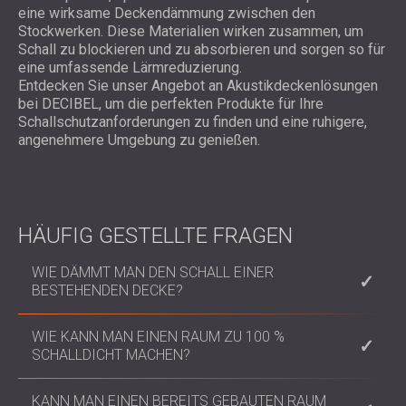
eine wirksame Deckendämmung zwischen den
Stockwerken. Diese Materialien wirken zusammen, um
Schall zu blockieren und zu absorbieren und sorgen so für
eine umfassende Lärmreduzierung.
Entdecken Sie unser Angebot an Akustikdeckenlösungen
bei DECIBEL, um die perfekten Produkte für Ihre
Schallschutzanforderungen zu finden und eine ruhigere,
angenehmere Umgebung zu genießen.
HÄUFIG GESTELLTE FRAGEN
WIE DÄMMT MAN DEN SCHALL EINER
BESTEHENDEN DECKE?
Um eine vorhandene Decke schalldicht zu machen,
WIE KANN MAN EINEN RAUM ZU 100 %
können Sie schalldichte Deckenplatten wie die des
SCHALLDICHT MACHEN?
C-MUTE SYSTEM™ installieren, eine synthetische,
hochelastische Schallschutzmembran wie die
Eine 100-prozentige Schalldämmung zu erreichen,
KANN MAN EINEN BEREITS GEBAUTEN RAUM