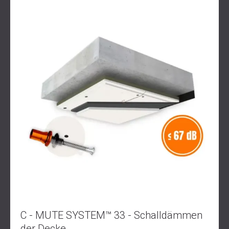
SCHALLSCHUTZ UND AKUSTIK FÜR
POLAND (PL)
HALLEN
FINLAND (FI)
SCHALLDÄMMUNG UND
РОССИЯ (RU)
AKUSTIKLÖSUNGEN FÜR
USA (US)
SOUTH AFRICA (ZA)
EINZELHANDELSFLÄCHEN
SCHALLSCHUTZ UND AKUSTIK FÜR
BILDUNGSEINRICHTUNGEN
SCHALLSCHUTZ UND AKUSTIK FÜR
GESUNDHEITSEINRICHTUNGE
SCHALLSCHUTZ UND
AKUSTIKLÖSUNGEN FÜR DEN
AUDIOLOGIEBEREICH
SCHALLDÄMMUNG UND
AKUSTIKLÖSUNGEN FÜR
RECHENZENTREN
C - MUTE SYSTEM™ 33 - Schalldämmen
der Decke