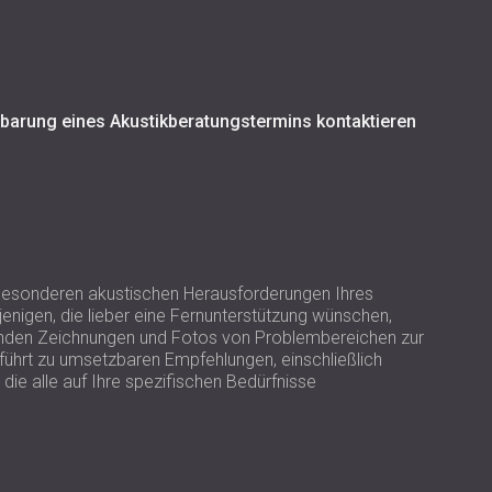
USA | US
SOUTH AFRICA | ZA
nbarung eines Akustikberatungstermins kontaktieren
 besonderen akustischen Herausforderungen Ihres
nigen, die lieber eine Fernunterstützung wünschen,
Kunden Zeichnungen und Fotos von Problembereichen zur
führt zu umsetzbaren Empfehlungen, einschließlich
ie alle auf Ihre spezifischen Bedürfnisse