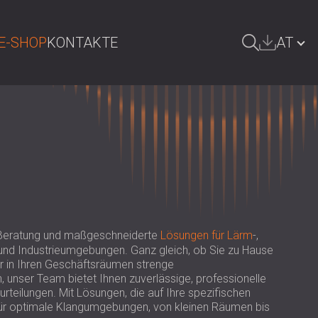
E-SHOP
KONTAKTE
AT
UCHE
БЪЛГАРИЯ | BG
GREAT BRITAIN | GB
DEUTSCHLAND | DE
SRBIJA | RS
ROMÂNIA | RO
 Beratung und maßgeschneiderte
Lösungen für Lärm
-,
POLAND | PL
und Industrieumgebungen. Ganz gleich, ob Sie zu Hause
 in Ihren Geschäftsräumen strenge
FINLAND | FI
unser Team bietet Ihnen zuverlässige, professionelle
РОССИЯ | RU
teilungen. Mit Lösungen, die auf Ihre spezifischen
 für optimale Klangumgebungen, von kleinen Räumen bis