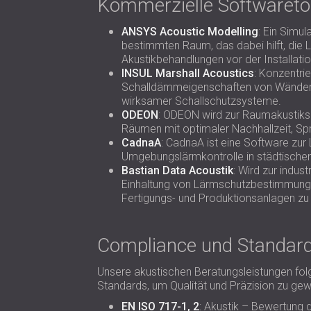
Kommerzielle Softwareto
ANSYS Acoustic Modelling
: Ein Simu
bestimmten Raum, das dabei hilft, die 
Akustikbehandlungen vor der Installati
INSUL Marshall Acoustics
: Konzentrie
Schalldämmeigenschaften von Wänden, 
wirksamer Schallschutzsysteme.
ODEON
: ODEON wird zur Raumakustiksi
Räumen mit optimaler Nachhallzeit, Spr
CadnaA
: CadnaA ist eine Software zur 
Umgebungslärmkontrolle in städtischen
Bastian Data Acoustik
: Wird zur indus
Einhaltung von Lärmschutzbestimmunge
Fertigungs- und Produktionsanlagen zu
Compliance und Standar
Unsere akustischen Beratungsleistungen fol
Standards, um Qualität und Präzision zu gew
EN ISO 717-1, 2
: Akustik – Bewertung