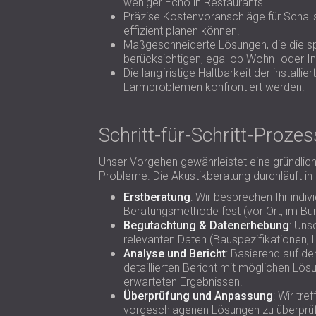
weniger Echo in Restaurants.
Präzise Kostenvoranschläge für Schallsc
effizient planen können.
Maßgeschneiderte Lösungen, die die sp
berücksichtigen, egal ob Wohn- oder In
Die langfristige Haltbarkeit der installie
Lärmproblemen konfrontiert werden.
Schritt-für-Schritt-Prozes
Unser Vorgehen gewährleistet eine gründlic
Probleme. Die Akustikberatung durchläuft in 
Erstberatung
: Wir besprechen Ihr indi
Beratungsmethode fest (vor Ort, im Bür
Begutachtung & Datenerhebung
: Uns
relevanten Daten (Bauspezifikationen,
Analyse und Bericht
: Basierend auf de
detaillierten Bericht mit möglichen Lös
erwarteten Ergebnissen.
Überprüfung und Anpassung
: Wir tre
vorgeschlagenen Lösungen zu überprüf