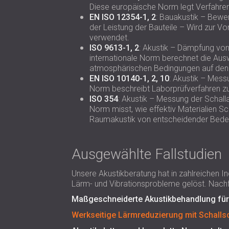
Diese europäische Norm legt Verfahren
EN ISO 12354-1, 2
: Bauakustik – Bewe
der Leistung der Bauteile – Wird zur 
verwendet.
ISO 9613-1, 2
: Akustik – Dämpfung von 
internationale Norm berechnet die Ausw
atmosphärischen Bedingungen auf den 
EN ISO 10140-1, 2, 10
: Akustik – Mes
Norm beschreibt Laborprüfverfahren z
ISO 354
: Akustik – Messung der Schall
Norm misst, wie effektiv Materialien Sc
Raumakustik von entscheidender Bedeu
Ausgewählte Fallstudien
Unsere Akustikberatung hat in zahlreichen 
Lärm- und Vibrationsprobleme gelöst. Nachfo
Maßgeschneiderte Akustikbehandlung für
Werkseitige Lärmreduzierung mit Schall