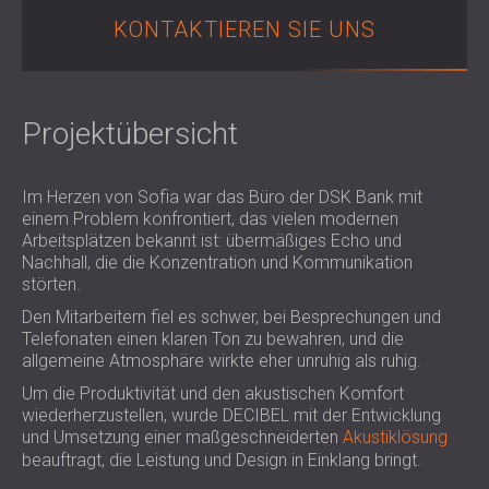
SCHALLSCHUTZ UND AKUSTIK FÜR
POLAND (PL)
KONTAKTIEREN SIE UNS
HALLEN
FINLAND (FI)
SCHALLDÄMMUNG UND
РОССИЯ (RU)
AKUSTIKLÖSUNGEN FÜR
USA (US)
Projektübersicht
SOUTH AFRICA (ZA)
EINZELHANDELSFLÄCHEN
SCHALLSCHUTZ UND AKUSTIK FÜR
BILDUNGSEINRICHTUNGEN
Im Herzen von Sofia war das Büro der DSK Bank mit
SCHALLSCHUTZ UND AKUSTIK FÜR
einem Problem konfrontiert, das vielen modernen
GESUNDHEITSEINRICHTUNGE
Arbeitsplätzen bekannt ist: übermäßiges Echo und
Nachhall, die die Konzentration und Kommunikation
SCHALLSCHUTZ UND
störten.
AKUSTIKLÖSUNGEN FÜR DEN
Den Mitarbeitern fiel es schwer, bei Besprechungen und
AUDIOLOGIEBEREICH
Telefonaten einen klaren Ton zu bewahren, und die
SCHALLDÄMMUNG UND
allgemeine Atmosphäre wirkte eher unruhig als ruhig.
AKUSTIKLÖSUNGEN FÜR
Um die Produktivität und den akustischen Komfort
RECHENZENTREN
wiederherzustellen, wurde DECIBEL mit der Entwicklung
und Umsetzung einer maßgeschneiderten
Akustiklösung
beauftragt, die Leistung und Design in Einklang bringt.