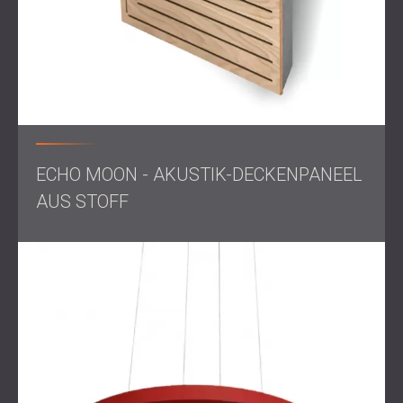
ECHO MOON - AKUSTIK-DECKENPANEEL
AUS STOFF