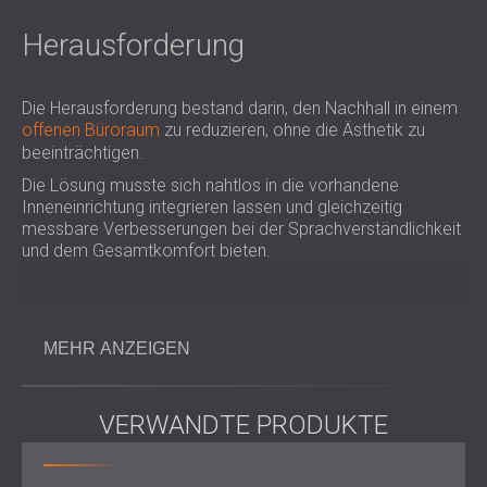
Herausforderung
Die Herausforderung bestand darin, den Nachhall in einem
offenen Büroraum
zu reduzieren, ohne die Ästhetik zu
beeinträchtigen.
Die Lösung musste sich nahtlos in die vorhandene
Inneneinrichtung integrieren lassen und gleichzeitig
messbare Verbesserungen bei der Sprachverständlichkeit
und dem Gesamtkomfort bieten.
Arbeitsumfang
MEHR ANZEIGEN
Akustische Beratung und Begutachtung vor Ort
Entwurf einer maßgeschneiderten akustischen
VERWANDTE PRODUKTE
Behandlungslösung
Lieferung und Montage von Akustikplatten aus Textil
und perforiertem Holz, darunter: Textilplatten 50 x 50