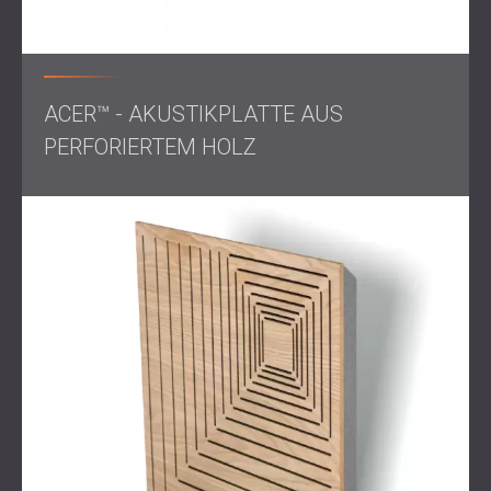
Ergebnis
ACER™ - AKUSTIKPLATTE AUS
Der Nachhall im Büro wurde erfolgreich reduziert, wodurch
eine ruhigere und produktivere Umgebung für die
PERFORIERTEM HOLZ
Mitarbeiter der DSK Bank geschaffen wurde.
Besprechungen und Anrufe wurden klarer und der Raum
erreichte eine Balance zwischen modernem Design und
akustischer Effizienz.
Das Projekt wurde pünktlich und gemäß den
Spezifikationen geliefert und zeigte, wie
maßgeschneiderte Akustiklösungen selbst die
geschäftigsten Unternehmensumgebungen verändern
können.
Kontaktieren Sie uns für eine professionelle
Akustikbehandlung!