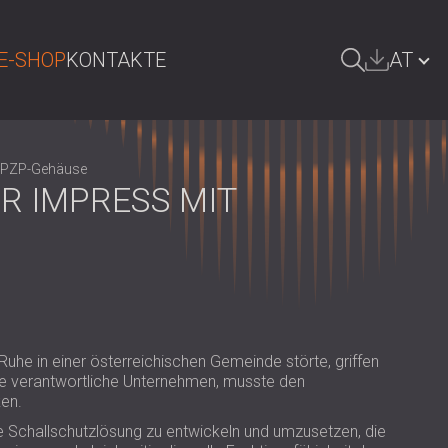
E-SHOP
KONTAKTE
AT
UCHE
БЪЛГАРИЯ | BG
m PZP-Gehäuse
GREAT BRITAIN | GB
IMPRESS MIT K
DEUTSCHLAND | DE
SRBIJA | RS
ROMÂNIA | RO
POLAND | PL
Ruhe in einer österreichischen Gemeinde störte, griffen
FINLAND | FI
äte verantwortliche Unternehmen, musste den
ken.
РОССИЯ | RU
 Schallschutzlösung zu entwickeln und umzusetzen, die