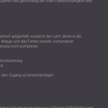
USA | US
ieren und gleichzeitig die volle Funktionsfähigkeit des
SOUTH AFRICA | ZA
nhof aufgestellt, wodurch der Lärm direkt in die
Anlage und das Fehlen bereits vorhandener
erung noch komplexer.
ckreduzierung
nz
 den Zugang zu beeinträchtigen
rtigten Schallschutzkabine aus 100 mm PZP-Platten (mit