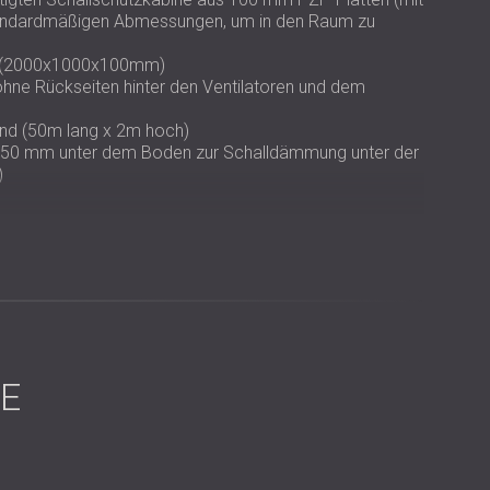
tandardmäßigen Abmessungen, um in den Raum zu
ür (2000x1000x100mm)
e Rückseiten hinter den Ventilatoren und dem
and (50m lang x 2m hoch)
en 50 mm unter dem Boden zur Schalldämmung unter der
)
llständig geschlossene Schallschutzkabine mit den
CIBEL errichtet. Das Dach wurde mit wasserdichten
ssen standzuhalten, und der Zugang wurde durch eine
E
, die aus dem Boden dringen, wurde unterhalb der
führt, bei der maßgefertigte, massive Platten mit
der vorhandenen Struktur montiert wurden.
smodellierung angepasst, um sicherzustellen, dass das