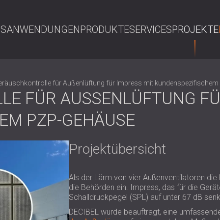
NS
ANWENDUNGEN
PRODUKTE
SERVICES
PROJEKTE
S
eräuschkontrolle für Außenlüftung für Impress mit kundenspezifische
E FÜR AUSSENLÜFTUNG FÜR 
M PZP-GEHÄUSE
Projektübersicht
Als der Lärm von vier Außenventilatoren die 
die Behörden ein. Impress, das für die Ger
Schalldruckpegel (SPL) auf unter 67 dB sen
DECIBEL wurde beauftragt, eine umfassende