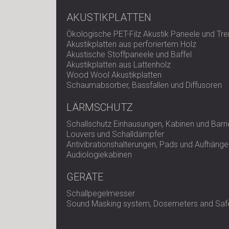
AKUSTIKPLATTEN
Ökologische PET-Filz Akustik Paneele und T
Akustikplatten aus perforiertem Holz
Akustische Stoffpaneele und Baffel
Akustikplatten aus Lattenholz
Wood Wool Akustikplatten
Schaumabsorber, Bassfallen und Diffusoren
LÄRMSCHUTZ
Schallschutz Einhausungen, Kabinen und Barri
Louvers und Schalldämpfer
Antivibrationshalterungen, Pads und Aufhänge
Audiologiekabinen
GERÄTE
Schallpegelmesser
Sound Masking system, Dosemeters and Safe