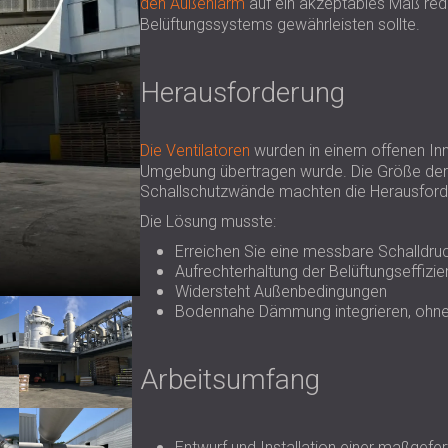
den Außenlärm
auf ein akzeptables Maß reduz
Belüftungssystems gewährleisten sollte.
Herausforderung
Die Ventilatoren
wurden in einem offenen Inne
Umgebung übertragen wurde. Die Größe der 
Schallschutzwände machten die Herausford
Die Lösung musste:
Erreichen Sie eine messbare Schalldru
Aufrechterhaltung der Belüftungseffizie
Widersteht Außenbedingungen
Bodennahe Dämmung integrieren, ohne
Arbeitsumfang
Entwurf und Installation einer maßgefe