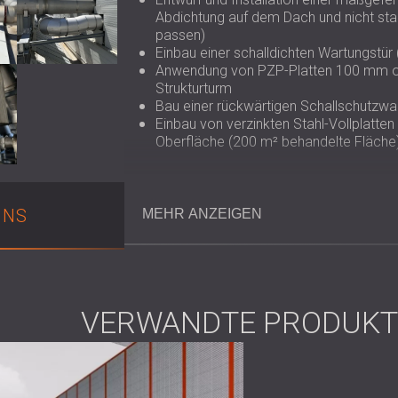
Abdichtung auf dem Dach und nicht s
passen)
Einbau einer schalldichten Wartungst
Anwendung von PZP-Platten 100 mm ohn
Strukturturm
Bau einer rückwärtigen Schallschutzw
Einbau von verzinkten Stahl-Vollplatt
Oberfläche (200 m² behandelte Fläche
Lösung
UNS
MEHR ANZEIGEN
Um die Lüftungsgeräte herum wurde eine vo
leistungsstarken PZP-Akustikplatten von DE
Akustikplatten gebaut, um Witterungseinflü
spezielle Schallschutztür gewährleistet.
VERWANDTE PRODUKT
Um niederfrequente Geräusche zu vermeiden
Oberfläche eine separate Behandlung durchge
einer Dicke von 50 mm verwendet und unter 
Die gesamte Lösung wurde durch Simulation