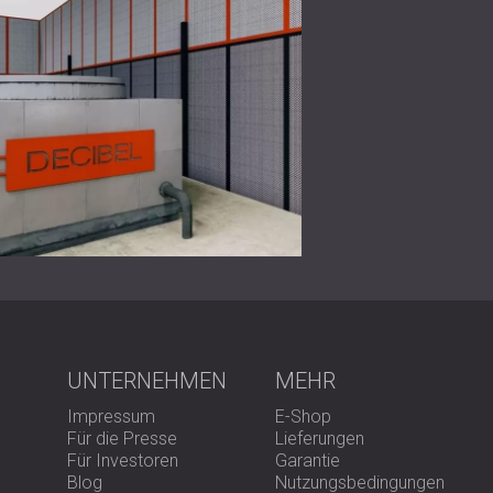
Design den SPL-Zielwert von 67 dB an den E
Ergebnis
Durch die Implementierung wurde der Schalld
Anforderungen zu erfüllen. Die abschließe
Akustiksimulationsmodell
vorhergesagte Lei
Dieses Projekt stellt die Expertise von DECI
Außenbereich unter Beweis, insbesondere i
Designbeschränkungen und technische Leis
Suchen Sie nach einer maßgeschneiderten S
Kontaktieren Sie DECIBEL!
UNTERNEHMEN
MEHR
Impressum
E-Shop
Für die Presse
Lieferungen
Für Investoren
Garantie
Blog
Nutzungsbedingungen