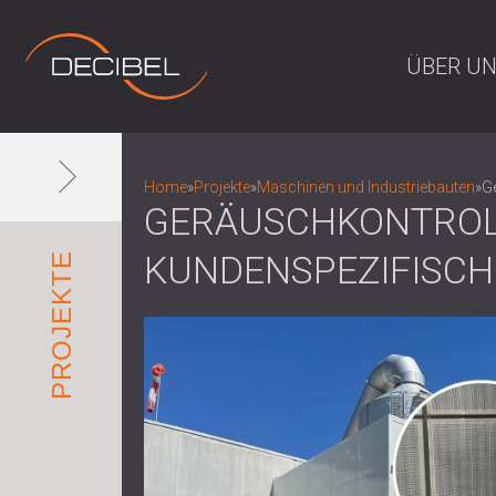
ÜBER U
Home
»
Projekte
»
Maschinen und Industriebauten
»
G
GERÄUSCHKONTROLL
UNDENSPEZIFISCHE
PROJEKTE