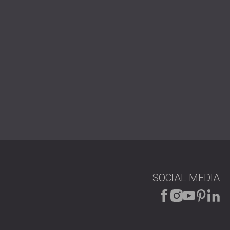
mpfängerstandorten im Innenhof erfüllt.
ruckpegel erfolgreich reduziert, um die gesetzlichen
nden Messungen bestätigten, dass das Gehäuse die vom
stung erbrachte.
BEL im Bereich der industriellen Lärmkontrolle im
n anspruchsvollen Umgebungen, in denen Konformität,
tung Hand in Hand gehen müssen.
challschutzlösung für den Außenbereich?
SOCIAL MEDIA