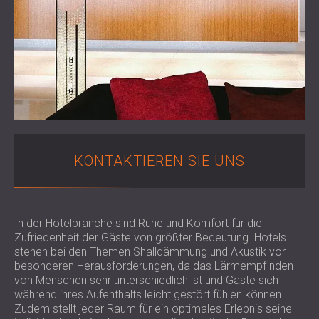
SCHAUMABSORBER, BASSFALLEN UND
BLOG
ANWENDUNGEN
DIFFUSOREN
FORSCHUNG UND ENTWICKLUNG
SCHALLSCHUTZ UND AKUSTIK FÜR
AKUSTIKPLATTEN UND
NEWS
WOHNGEBÄUDE
SCHALLABSORBIERENDE PLATTEN
SERVICES
VIDEO
SCHALLSCHUTZ UND AKUSTIK FÜR
AKUSTIK BERATUNG
REFERENZEN
INDUSTRIEGEBÄUDE
AKUSTISCHE SIMULATION
PROJEKTE
MITGLIEDSCHAFTEN
SCHALLSCHUTZ UND AKUSTIK FÜR
AKUSTIKTECHNIK
BÜROS
MESSUNGEN
KONTAKTE
SCHALLDÄMMUNG UND AKUSTIK VON
BAUÜBERWACHUNG
KONTAKTIEREN SIE UNS
MASCHINEN UND ANLAGEN
BAUAUSFÜHRUNG
DOWNLOADBEREICH
SCHALLSCHUTZ UND AKUSTIK FÜR
PROFESSIONELLE STUDIOS
SCHALLSCHUTZ UND AKUSTIK FÜR
In der Hotelbranche sind Ruhe und Komfort für die
ÖSTERREICH (AT)
Zufriedenheit der Gäste von größter Bedeutung. Hotels
LABORE UND PRÜFEINRICHTUNGEN
БЪЛГАРИЯ (BG)
stehen bei den Themen Shalldämmung und Akustik vor
SCHALLSCHUTZ UND AKUSTIK FÜR
GREAT BRITAIN (GB)
besonderen Herausforderungen, da das Lärmempfinden
SUCHE
RESTAURANTS UND CLUBS
DEUTSCHLAND (DE)
von Menschen sehr unterschiedlich ist und Gäste sich
SCHALLSCHUTZ UND
während ihres Aufenthalts leicht gestört fühlen können.
SRBIJA (RS)
Zudem stellt jeder Raum für ein optimales Erlebnis seine
AKUSTIKLÖSUNGEN FÜR HOTELS
ROMÂNIA (RO)