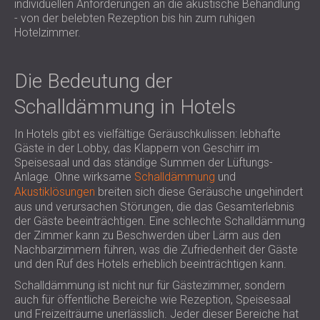
individuellen Anforderungen an die akustische Behandlung
SCHALLSCHUTZ UND AKUSTIK FÜR
POLAND (PL)
- von der belebten Rezeption bis hin zum ruhigen
HALLEN
FINLAND (FI)
Hotelzimmer.
SCHALLDÄMMUNG UND
РОССИЯ (RU)
AKUSTIKLÖSUNGEN FÜR
USA (US)
Die Bedeutung der
SOUTH AFRICA (ZA)
EINZELHANDELSFLÄCHEN
SCHALLSCHUTZ UND AKUSTIK FÜR
Schalldämmung in Hotels
BILDUNGSEINRICHTUNGEN
In Hotels gibt es vielfältige Geräuschkulissen: lebhafte
SCHALLSCHUTZ UND AKUSTIK FÜR
Gäste in der Lobby, das Klappern von Geschirr im
GESUNDHEITSEINRICHTUNGE
Speisesaal und das ständige Summen der Lüftungs-
SCHALLSCHUTZ UND
Anlage. Ohne wirksame
Schalldämmung
und
Akustiklösungen
breiten sich diese Geräusche ungehindert
AKUSTIKLÖSUNGEN FÜR DEN
aus und verursachen Störungen, die das Gesamterlebnis
AUDIOLOGIEBEREICH
der Gäste beeinträchtigen. Eine schlechte Schalldämmung
SCHALLDÄMMUNG UND
der Zimmer kann zu Beschwerden über Lärm aus den
AKUSTIKLÖSUNGEN FÜR
Nachbarzimmern führen, was die Zufriedenheit der Gäste
und den Ruf des Hotels erheblich beeinträchtigen kann.
RECHENZENTREN
Schalldämmung ist nicht nur für Gästezimmer, sondern
auch für öffentliche Bereiche wie Rezeption, Speisesaal
und Freizeiträume unerlässlich. Jeder dieser Bereiche hat