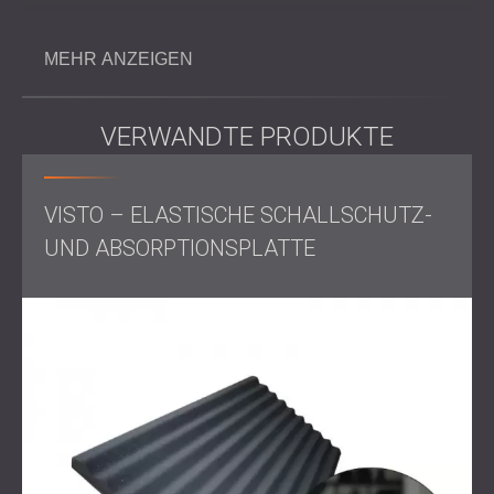
Wenn sich
Veranstaltungssäle
unter Hotelzimmern
befinden, können Luftschall wie Musik, Stimmen oder
MEHR ANZEIGEN
verstärkte Geräusche leicht durch die Struktur dringen,
wenn die Decke nicht ausreichend schallgedämmt ist. Dies
kann zu Beschwerden und geringerer Zufriedenheit der
Hotelgäste führen.
VERWANDTE PRODUKTE
Das Ziel von DECIBEL bei diesem Projekt war es, die
vertikale Schallübertragung vom Konferenzraum in die
oberen Stockwerke zu begrenzen. Eine gut durchdachte
VISTO – ELASTISCHE SCHALLSCHUTZ-
Schallschutzlösung war erforderlich, um störenden Lärm
UND ABSORPTIONSPLATTE
zu blockieren und die ruhige Umgebung zu gewährleisten,
die man von einem Luxushotel erwartet.
Herausforderung
Die vorhandene Decke zwischen Konferenzraum und
Gästezimmern reichte nicht aus, um den Schall von
Veranstaltungen zu dämmen. Daher waren in den darüber