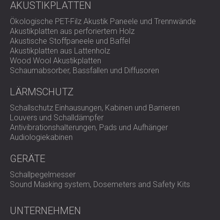
Lösung
AKUSTIKPLATTEN
Ökologische PET-Filz Akustik Paneele und Trennwände
Akustikplatten aus perforiertem Holz
DECIBEL hat VISTO 48 vorgeschlagen und geliefert, ein
Akustische Stoffpaneele und Baffel
hochtechnologisches, elastisches Paneel für
Akustikplatten aus Lattenholz
fortschrittliche Schalldämmung. Diese Paneele bestehen
Wood Wool Akustikplatten
aus geschichteten Materialien, die Lärm über einen breiten
Schaumabsorber, Bassfallen und Diffusoren
Frequenzbereich blockieren und absorbieren.
Die Wahl fiel auf VISTO 48-Paneele aufgrund ihrer hohen
LÄRMSCHUTZ
Leistung, der schnellen Installation und der Kompatibilität
Schallschutz Einhausungen, Kabinen und Barrieren
mit horizontalen und vertikalen Oberflächen. Das System
Louvers und Schalldämpfer
wurde in den Deckenbereich zwischen dem
Antivibrationshalterungen, Pads und Aufhänger
Konferenzraum und den darüber liegenden Gästezimmern
Audiologiekabinen
integriert und bildet so eine klare Barriere gegen
Lärmübertragung.
GERÄTE
Schallpegelmesser
Ergebnis
Sound Masking system, Dosemeters and Safety Kits
UNTERNEHMEN
Nach der Installation des Schallschutzsystems berichtete