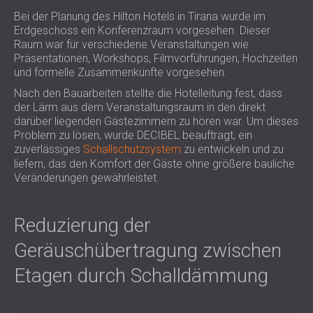
SCHALLSCHUTZ UND AKUSTIK FÜR
POLAND (PL)
Bei der Planung des Hilton Hotels in Tirana wurde im
HALLEN
FINLAND (FI)
Erdgeschoss ein Konferenzraum vorgesehen. Dieser
Raum war für verschiedene Veranstaltungen wie
SCHALLDÄMMUNG UND
РОССИЯ (RU)
Präsentationen, Workshops, Filmvorführungen, Hochzeiten
AKUSTIKLÖSUNGEN FÜR
USA (US)
und formelle Zusammenkünfte vorgesehen.
SOUTH AFRICA (ZA)
EINZELHANDELSFLÄCHEN
Nach den Bauarbeiten stellte die Hotelleitung fest, dass
SCHALLSCHUTZ UND AKUSTIK FÜR
der Lärm aus dem Veranstaltungsraum in den direkt
BILDUNGSEINRICHTUNGEN
darüber liegenden Gästezimmern zu hören war. Um dieses
SCHALLSCHUTZ UND AKUSTIK FÜR
Problem zu lösen, wurde DECIBEL beauftragt, ein
zuverlässiges
Schallschutzsystem
zu entwickeln und zu
GESUNDHEITSEINRICHTUNGE
liefern, das den Komfort der Gäste ohne größere bauliche
SCHALLSCHUTZ UND
Veränderungen gewährleistet.
AKUSTIKLÖSUNGEN FÜR DEN
AUDIOLOGIEBEREICH
Reduzierung der
SCHALLDÄMMUNG UND
AKUSTIKLÖSUNGEN FÜR
Geräuschübertragung zwischen
RECHENZENTREN
Etagen durch Schalldämmung