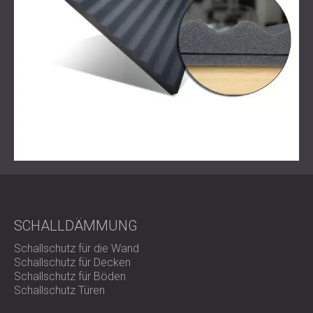
liegenden Räumen laute Musik und Gespräche zu hören.
Da das Hotel bereits in Betrieb war, musste das
Schallschutzsystem nicht-invasiv installiert werden, ohne
die Funktion oder Ästhetik des Gebäudes zu
beeinträchtigen.
Arbeitsumfang
Akustische Begutachtung
der Decke und der
Konstruktion vor Ort
Materialauswahl für eine effiziente Schalldämmung
Beschaffung und Lieferung von:
VISTO 48 elastische Schalldämmplatten für
SCHALLDÄMMUNG
Wände und Decken
Schallschutz für die Wand
Abstimmung mit dem Hotelteam während der
Schallschutz für Decken
Installation
Schallschutz für Böden
Schallschutz Türen