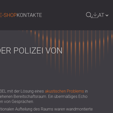
E-SHOP
KONTAKTE
AT
UCHE
БЪЛГАРИЯ | BG
GREAT BRITAIN | GB
R POLIZEI VON
DEUTSCHLAND | DE
SRBIJA | RS
ROMÂNIA | RO
POLAND | PL
IBEL mit der Lösung eines
akustischen Problems
in
FINLAND | FI
sehenen Bereitschaftsraum. Ein übermäßiges Echo
en von Gesprächen.
РОССИЯ | RU
ktionalen Aufteilung des Raums waren wandmontierte