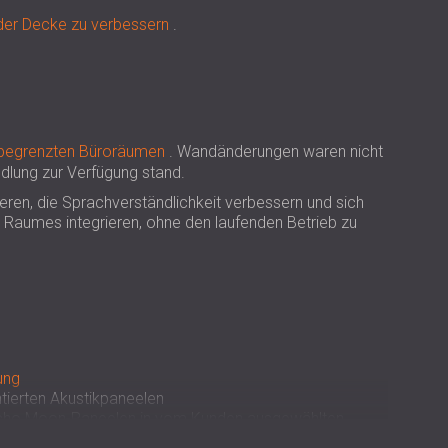
USA | US
 der Decke zu verbessern
.
SOUTH AFRICA | ZA
begrenzten Büroräumen
. Wandänderungen waren nicht
dlung zur Verfügung stand.
ren, die Sprachverständlichkeit verbessern und sich
es Raumes integrieren, ohne den laufenden Betrieb zu
ung
ierten Akustikpaneelen
n Echo Moon-Paneelen in vom Kunden ausgewählten