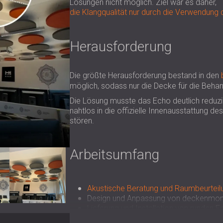
Lösungen nicht möglich. Ziel war es daher,
die Klangqualität nur durch die Verwendung
Herausforderung
Die größte Herausforderung bestand in den
möglich, sodass nur die Decke für die Behan
Die Lösung musste das Echo deutlich reduzie
nahtlos in die offizielle Innenausstattung d
stören.
Arbeitsumfang
Akustische Beratung und Raumbeurteil
Design und Anpassung von deckenmont
Lieferung und Installation von runde
Farben