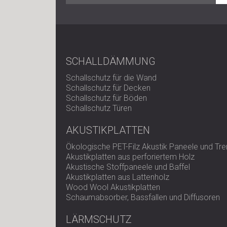
SCHALLDÄMMUNG
Schallschutz für die Wand
Schallschutz für Decken
Schallschutz für Böden
Schallschutz Türen
AKUSTIKPLATTEN
Ökologische PET-Filz Akustik Paneele und T
Akustikplatten aus perforiertem Holz
Akustische Stoffpaneele und Baffel
Akustikplatten aus Lattenholz
Wood Wool Akustikplatten
Schaumabsorber, Bassfallen und Diffusoren
LÄRMSCHUTZ