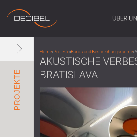
ÜBER U
Home
»
Projekte
»
Büros und Besprechungsräume
»
A
AKUSTISCHE VERBE
BRATISLAVA
PROJEKTE