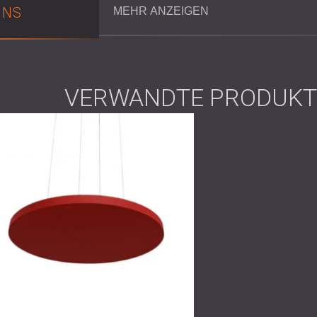
UNS
MEHR ANZEIGEN
Lösung
DECIBEL installierte Echo Moon-Akustikpane
VERWANDTE PRODUKT
Schallabsorption. Die Paneele wurden farbl
optisch und akustisch wirksames Endergebni
Dieser Ansatz, bei dem nur die Decke zum E
Nachhalls, ohne dass strukturelle Änderung
Ergebnis
Das Projekt erzielte hervorragende Ergebnis
Sprachverständlichkeit bei Anrufen deutlich
Funktionalität als auch Optik und beweist, 
akustische Komfort mit dem richtigen Desig
Nehmen Sie Kontakt mit DECIBEL auf,
um he
Akustiklösungen die Sprachverständlichkeit