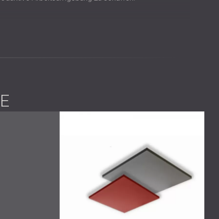
us Stoff, um die Nachhallzeiten effektiv zu reduzieren
 Zusätzlich boten akustische Wandpaneele
ls auch Diffusion und optimierten so die Raumakustik.
E
höhe und reduziert gleichzeitig den Nachhall.
rption und Diffusion zur Verbesserung der Raumakustik.
–
it erfolgreich auf deutlich unter eine Sekunde und
ration der Mitarbeiter deutlich. Das verbesserte
tivität und das Wohlbefinden der Mitarbeiter aus.