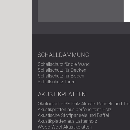
SCHALLDÄMMUNG
Schallschutz für die Wand
Schallschutz für Decken
Schallschutz für Böden
Schallschutz Türen
AKUSTIKPLATTEN
Ökologische PET-Filz Akustik Paneele und T
Akustikplatten aus perforiertem Holz
Akustische Stoffpaneele und Baffel
Akustikplatten aus Lattenholz
Wood Wool Akustikplatten