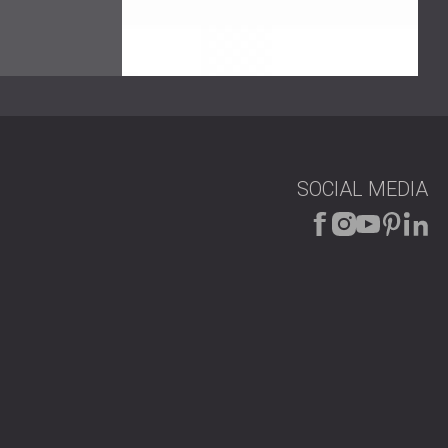
 maßgeschneiderter Akustiklösungen für die Schaffung
he. Effektive Schalldämmung verbessert nicht nur das
tsmoral und Leistungsfähigkeit der Mitarbeiter.
te Akustiklösungen, die auf die spezifischen
ässlich, um optimale Ergebnisse zu erzielen.
 voraus zu sein!
SOCIAL MEDIA