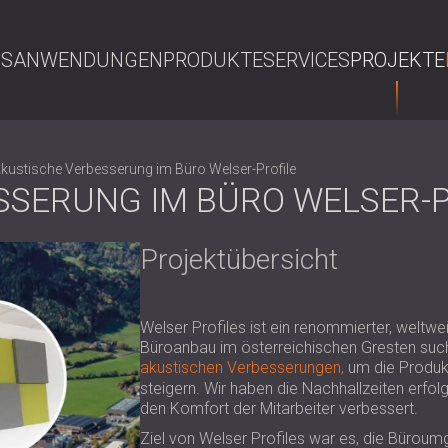
NS
ANWENDUNGEN
PRODUKTE
SERVICES
PROJEKTE
S
kustische Verbesserung im Büro Welser-Profile
SSERUNG IM BÜRO WELSER-P
Projektübersicht
Welser Profiles ist ein renommierter, weltweit
Büroanbau im österreichischen Gresten su
akustischen Verbesserungen,
um die Produkt
steigern. Wir haben die Nachhallzeiten erfol
den Komfort der Mitarbeiter verbessert.
Ziel von Welser Profiles war es, die Bürou