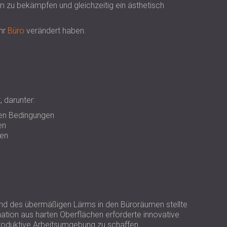
USA | US
 zu bekämpfen und gleichzeitig ein ästhetisch
SOUTH AFRICA | ZA
ihr
Büro
verändert haben.
 darunter:
hen Bedingungen
en
en
und des übermäßigen Lärms in den Büroräumen stellte
ation aus harten Oberflächen erforderte innovative
oduktive Arbeitsumgebung zu schaffen.