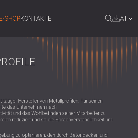
E-SHOP
KONTAKTE
AT
UCHE
БЪЛГАРИЯ | BG
GREAT BRITAIN | GB
ROFILE
DEUTSCHLAND | DE
SRBIJA | RS
ROMÂNIA | RO
 tätiger Hersteller von Metallprofilen. Für seinen
POLAND | PL
chte das Unternehmen nach
ivität und das Wohlbefinden seiner Mitarbeiter zu
FINLAND | FI
greich reduziert und so die Sprachverständlichkeit und
РОССИЯ | RU
mgebung zu optimieren, den durch Betondecken und