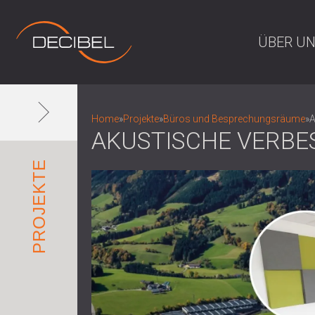
ÜBER U
Home
»
Projekte
»
Büros und Besprechungsräume
»
A
AKUSTISCHE VERBE
PROJEKTE