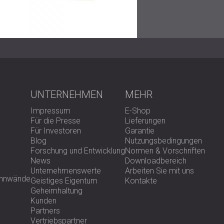
Dieses Projekt unterstreicht die Bedeutung
funktionaler und komfortabler Arbeitsbereic
Hörerlebnis, sondern steigert auch die Arbei
Für zukünftige Projekte sind maßgeschneider
Herausforderungen zugeschnitten sind, unerl
Kontaktieren Sie uns,
um immer einen Schritt
UNTERNEHMEN
MEHR
Impressum
E-Shop
Für die Presse
Lieferungen
Für Investoren
Garantie
Blog
Nutzungsbedingungen
Forschung und Entwicklung
Normen & Vorschriften
News
Downloadbereich
Unternehmenswerte
Arbeiten Sie mit uns
rennwände
Geistiges Eigentum
Kontakte
Geheimhaltung
Kunden
Partners
Vertriebspartner