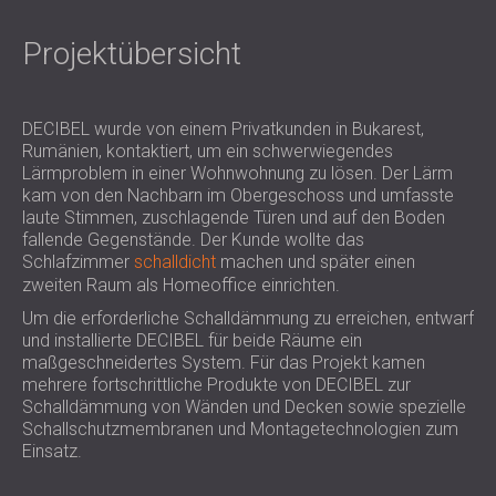
SCHALLSCHUTZ UND AKUSTIK FÜR
POLAND (PL)
HALLEN
FINLAND (FI)
Projektübersicht
SCHALLDÄMMUNG UND
РОССИЯ (RU)
AKUSTIKLÖSUNGEN FÜR
USA (US)
SOUTH AFRICA (ZA)
DECIBEL wurde von einem Privatkunden in Bukarest,
EINZELHANDELSFLÄCHEN
Rumänien, kontaktiert, um ein schwerwiegendes
SCHALLSCHUTZ UND AKUSTIK FÜR
Lärmproblem in einer Wohnwohnung zu lösen. Der Lärm
BILDUNGSEINRICHTUNGEN
kam von den Nachbarn im Obergeschoss und umfasste
SCHALLSCHUTZ UND AKUSTIK FÜR
laute Stimmen, zuschlagende Türen und auf den Boden
fallende Gegenstände. Der Kunde wollte das
GESUNDHEITSEINRICHTUNGE
Schlafzimmer
schalldicht
machen und später einen
SCHALLSCHUTZ UND
zweiten Raum als Homeoffice einrichten.
AKUSTIKLÖSUNGEN FÜR DEN
Um die erforderliche Schalldämmung zu erreichen, entwarf
AUDIOLOGIEBEREICH
und installierte DECIBEL für beide Räume ein
SCHALLDÄMMUNG UND
maßgeschneidertes System. Für das Projekt kamen
AKUSTIKLÖSUNGEN FÜR
mehrere fortschrittliche Produkte von DECIBEL zur
Schalldämmung von Wänden und Decken sowie spezielle
RECHENZENTREN
Schallschutzmembranen und Montagetechnologien zum
Einsatz.