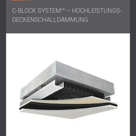
Arbeitsumfang
C-BLOCK SYSTEM™ – HOCHLEISTUNGS-
DECKENSCHALLDÄMMUNG
Akustische Beurteilung
der Wohnung
Entwurf eines vollflächigen Schallschutzsystems
Installation folgender Produkte:
BLOCK SYSTEM™ zur Schalldämmung von
Wänden
C-BLOCK SYSTEM™ zur Deckendämmung
DCvisco™ Schallschutzmembran für zusätzliche
Dichte
Komplette Installation von
Schallschutztüren
Ausführung sowohl im Schlafzimmer als auch im
Homeoffice
Lösung
DECIBEL entwickelte und installierte ein