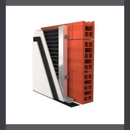
Herausforderung
Der Kunde berichtete von ständigen Störungen aus der
darüberliegenden Wohnung. Der Lärm umfasste lautes
Schreien, knallende Türen und regelmäßige
Trittschallgeräusche. Er war Tag und Nacht präsent und
unerträglich geworden. Herkömmliche
Schallschutzlösungen reichten bei diesem Lärmpegel nicht
aus. Die einzige Möglichkeit, sowohl Luft- als auch
Körperschall zu reduzieren, war die Schaffung eines
umfassenden „Raum-in-Raum“-Systems.
Dieser Ansatz erforderte eine Dämmung aller Oberflächen
wie Wände, Decke und Boden, ohne den nutzbaren Raum
unnötig zu beeinträchtigen. Das System musste zudem
eine hohe Schalldämmung bieten und gleichzeitig die
Funktion und den Komfort der Räume erhalten.