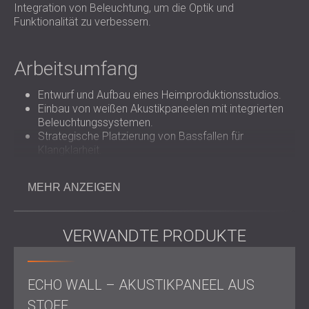
Integration von Beleuchtung, um die Optik und
Funktionalität zu verbessern.
Arbeitsumfang
Entwurf und Aufbau eines Heimproduktionsstudios.
Einbau von weißen Akustikpaneelen mit integrierten
Beleuchtungssystemen.
Strategische Platzierung von Bassfallen für
Klangklarheit.
MEHR ANZEIGEN
Lösung
Um ein Gefühl von Offenheit und Ausgewogenheit zu
VERWANDTE PRODUKTE
schaffen, installierte DECIBEL eine Kombination aus
Akustikplatten, hauptsächlich in Weiß, um eine helle und
luftige Ästhetik zu erhalten. Ausgewählte Platten wurden
mit integrierten Beleuchtungssystemen hervorgehoben,
ECHO WALL – AKUSTIKPANEEL AUS
um die Atmosphäre zu verbessern und eine funktionale
STOFF
Beleuchtung des Arbeitsbereichs zu gewährleisten.