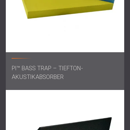
PI™ BASS TRAP – TIEFTON-
AKUSTIKABSORBER