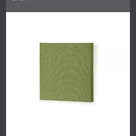
An den Wänden wurden
Echo-Wandpaneele
(50 x 50
cm)
und
perforierte WAVO-Holzpaneele
(50 x 50
cm)
angebracht, um die Klangklarheit und -streuung
zu verbessern und gleichzeitig zu einem klaren,
minimalistischen Look beizutragen.
GLL-Stoffpaneele
(60 x 60 cm)
mit ihrer
nichtlinearen Geometrie wurden strategisch platziert,
um die Schallabsorption zu verbessern und einen
Hauch von dynamischem Design hinzuzufügen.
Zur Optimierung des Niederfrequenz-
Soundmanagements wurden
P Bass Traps
(100 x 42
cm)
eingesetzt, um eine genaue Audioüberwachung
in der Produktionsumgebung zu gewährleisten.
Durch das einheitliche Design wurde sichergestellt, dass
das Studio die technischen Anforderungen für eine
professionelle Musikproduktion erfüllte und gleichzeitig
eine einladende, wohnliche Atmosphäre bot.
Gestaltung vielseitiger