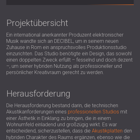
SCHALLSCHUTZ UND AKUSTIK FÜR
POLAND (PL)
HALLEN
FINLAND (FI)
SCHALLDÄMMUNG UND
РОССИЯ (RU)
Projektübersicht
AKUSTIKLÖSUNGEN FÜR
USA (US)
Ein international anerkannter Produzent elektronischer
SOUTH AFRICA (ZA)
EINZELHANDELSFLÄCHEN
Musik wandte sich an DECIBEL, um in seinem neuen
SCHALLSCHUTZ UND AKUSTIK FÜR
Zuhause in Rom ein anspruchsvolles Produktionsstudio
BILDUNGSEINRICHTUNGEN
einzurichten. Das Studio benötigte ein Design, das sowohl
einen doppelten Zweck erfüllt – fesselnd und doch dezent
SCHALLSCHUTZ UND AKUSTIK FÜR
–, um seiner hybriden Nutzung als professioneller und
GESUNDHEITSEINRICHTUNGE
persönlicher Kreativraum gerecht zu werden.
SCHALLSCHUTZ UND
AKUSTIKLÖSUNGEN FÜR DEN
Herausforderung
AUDIOLOGIEBEREICH
SCHALLDÄMMUNG UND
Die Herausforderung bestand darin, die technischen
AKUSTIKLÖSUNGEN FÜR
Akustikanforderungen eines
professionellen Studios
mit
RECHENZENTREN
einer Ästhetik in Einklang zu bringen, die in einem
Wohnumfeld einladend und großzügig wirkt. Es war
entscheidend, sicherzustellen, dass die
Akustikplatten
den
hybriden Charakter des Raums ergänzen, ebenso wie die