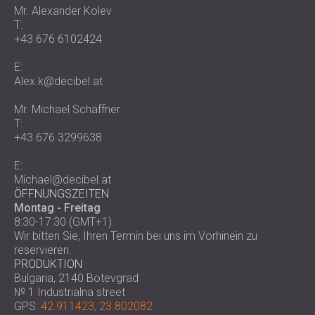
SCHALLSCHUTZ UND AKUSTIK FÜR
Mr. Alexander Kolev
POLAND (PL)
T:
HALLEN
FINLAND (FI)
+43 676 6102424
SCHALLDÄMMUNG UND
РОССИЯ (RU)
AKUSTIKLÖSUNGEN FÜR
USA (US)
E:
Alex.k@decibel.at
SOUTH AFRICA (ZA)
EINZELHANDELSFLÄCHEN
SCHALLSCHUTZ UND AKUSTIK FÜR
Mr. Michael Schäffner
BILDUNGSEINRICHTUNGEN
T:
SCHALLSCHUTZ UND AKUSTIK FÜR
+43 676 3299638
GESUNDHEITSEINRICHTUNGE
E:
SCHALLSCHUTZ UND
Michael@decibel.at
AKUSTIKLÖSUNGEN FÜR DEN
ÖFFNUNGSZEITEN
Montag - Freitag
AUDIOLOGIEBEREICH
8:30-17:30 (GMT+1)
SCHALLDÄMMUNG UND
Wir bitten Sie, Ihren Termin bei uns im Vorhinein zu
AKUSTIKLÖSUNGEN FÜR
reservieren.
RECHENZENTREN
PRODUKTION
Bulgaria, 2140 Botevgrad
№ 1 Industrialna street
GPS:
42.911423, 23.802082