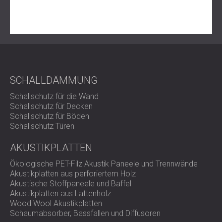
SCHALLDÄMMUNG
Schallschutz für die Wand
Schallschutz für Decken
Schallschutz für Böden
Schallschutz Türen
AKUSTIKPLATTEN
Ökologische PET-Filz Akustik Paneele und Trennwände
Akustikplatten aus perforiertem Holz
Akustische Stoffpaneele und Baffel
Akustikplatten aus Lattenholz
Wood Wool Akustikplatten
Schaumabsorber, Bassfallen und Diffusoren