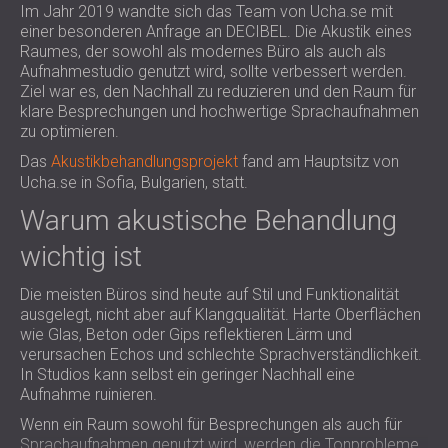
Im Jahr 2019 wandte sich das Team von Ucha.se mit
SCHALLSCHUTZ UND AKUSTIK FÜR
POLAND (PL)
einer besonderen Anfrage an DECIBEL. Die Akustik eines
HALLEN
FINLAND (FI)
Raumes, der sowohl als modernes Büro als auch als
SCHALLDÄMMUNG UND
РОССИЯ (RU)
Aufnahmestudio genutzt wird, sollte verbessert werden.
AKUSTIKLÖSUNGEN FÜR
USA (US)
Ziel war es, den Nachhall zu reduzieren und den Raum für
klare Besprechungen und hochwertige Sprachaufnahmen
SOUTH AFRICA (ZA)
EINZELHANDELSFLÄCHEN
zu optimieren.
SCHALLSCHUTZ UND AKUSTIK FÜR
Das
Akustikbehandlungsprojekt
fand am Hauptsitz von
BILDUNGSEINRICHTUNGEN
Ucha.se in Sofia, Bulgarien, statt.
SCHALLSCHUTZ UND AKUSTIK FÜR
Warum akustische Behandlung
GESUNDHEITSEINRICHTUNGE
SCHALLSCHUTZ UND
wichtig ist
AKUSTIKLÖSUNGEN FÜR DEN
Die meisten Büros sind heute auf Stil und Funktionalität
AUDIOLOGIEBEREICH
ausgelegt, nicht aber auf Klangqualität. Harte Oberflächen
SCHALLDÄMMUNG UND
wie Glas, Beton oder Gips reflektieren Lärm und
AKUSTIKLÖSUNGEN FÜR
verursachen Echos und schlechte Sprachverständlichkeit.
RECHENZENTREN
In Studios kann selbst ein geringer Nachhall eine
Aufnahme ruinieren.
Wenn ein Raum sowohl für Besprechungen als auch für
Sprachaufnahmen genutzt wird, werden die Tonprobleme