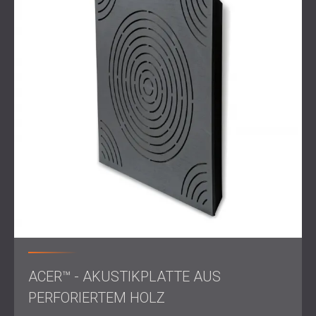
Nach der Installation konnte Ucha.se den Raum für beide
Zwecke ohne Tonprobleme nutzen. Besprechungen
wurden klarer, und Sprachaufnahmen mussten nicht mehr
aufwendig bearbeitet werden. Der Klang war ausgewogen,
und die Atmosphäre blieb einladend und professionell.
Möchten Sie die Klangqualität in Ihrem Büro oder
Studio verbessern?
Durchsuchen Sie unsere Akustikplattenkollektion oder
kontaktieren Sie das DECIBEL-Team
für eine
maßgeschneiderte Lösung.
ACER™ - AKUSTIKPLATTE AUS
PERFORIERTEM HOLZ