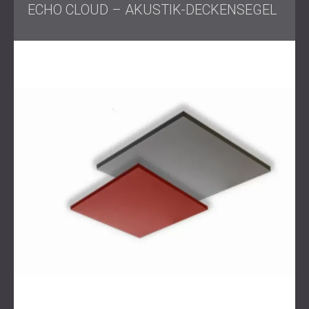
ECHO CLOUD – AKUSTIK-DECKENSEGEL
Lösung
DECIBEL entwickelte eine gezielte Akustiklösung mit Echo
Cloud-Paneelen, die an der Decke montiert wurden. Diese
Paneele wurden aufgrund ihrer hervorragenden
schallabsorbierenden Eigenschaften und ihres eleganten
Designs ausgewählt, das sich nahtlos in die bestehende
Büroeinrichtung
einfügt.
Der Installationsvorgang verlief schnell und präzise und
sorgte für eine minimale Unterbrechung des Arbeitsablaufs
des Kunden.
Ergebnis
Die Verbesserung war sofort spürbar. Der Hall wurde
erfolgreich eliminiert, und der Raum bietet nun einen klaren,
natürlichen Klang für effektive Kommunikation und