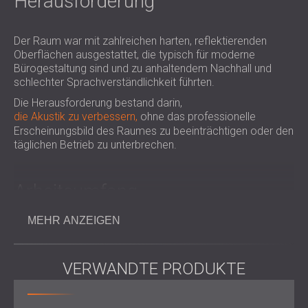
Herausforderung
Der Raum war mit zahlreichen harten, reflektierenden
Oberflächen ausgestattet, die typisch für moderne
Bürogestaltung sind und zu anhaltendem Nachhall und
schlechter Sprachverständlichkeit führten.
Die Herausforderung bestand darin,
die Akustik zu verbessern,
ohne das professionelle
Erscheinungsbild des Raumes zu beeinträchtigen oder den
täglichen Betrieb zu unterbrechen.
Arbeitsumfang
MEHR ANZEIGEN
Akustische Analyse und Designvorschlag
Auswahl und Platzierung von Echo Cloud
Deckenakustikplatten
VERWANDTE PRODUKTE
Lieferung und Montage der Paneele
innerhalb eines
Arbeitstages