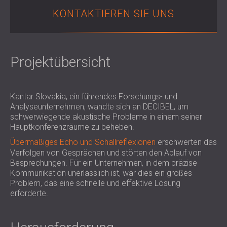
SCHALLSCHUTZ UND AKUSTIK FÜR
POLAND (PL)
KONTAKTIEREN SIE UNS
HALLEN
FINLAND (FI)
SCHALLDÄMMUNG UND
РОССИЯ (RU)
AKUSTIKLÖSUNGEN FÜR
USA (US)
Projektübersicht
SOUTH AFRICA (ZA)
EINZELHANDELSFLÄCHEN
SCHALLSCHUTZ UND AKUSTIK FÜR
BILDUNGSEINRICHTUNGEN
Kantar Slovakia, ein führendes Forschungs- und
SCHALLSCHUTZ UND AKUSTIK FÜR
Analyseunternehmen, wandte sich an DECIBEL, um
GESUNDHEITSEINRICHTUNGE
schwerwiegende akustische Probleme in einem seiner
SCHALLSCHUTZ UND
Hauptkonferenzräume zu beheben.
AKUSTIKLÖSUNGEN FÜR DEN
Übermäßiges Echo und Schallreflexionen
erschwerten das
AUDIOLOGIEBEREICH
Verfolgen von Gesprächen und störten den Ablauf von
SCHALLDÄMMUNG UND
Besprechungen. Für ein Unternehmen, in dem präzise
Kommunikation unerlässlich ist, war dies ein großes
AKUSTIKLÖSUNGEN FÜR
Problem, das eine schnelle und effektive Lösung
RECHENZENTREN
erforderte.