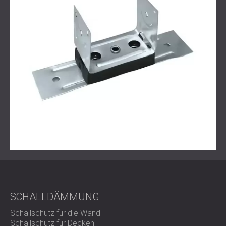
Integrität und verbessert gleichzeitig die Schalldämmung.
Trittschall ist eine der am schwierigsten zu bewältigenden
Lärmarten in älteren Wohngebäuden mit Balkendecken.
Die schwimmenden Bodensysteme von DECIBEL bieten
eine effiziente und minimalinvasive Möglichkeit, den
akustischen Komfort wiederherzustellen und moderne
Schallschutzstandards zu erfüllen.
Nehmen Sie Kontakt mit uns auf
, um herauszufinden, wie
wir Ihre Trittschallprobleme mit maßgeschneiderten,
bewährten Lösungen lösen können.
SCHALLDÄMMUNG
Schallschutz für die Wand
Schallschutz für Decken