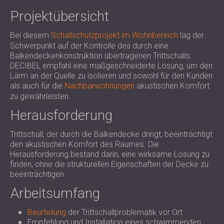
SCHALLSCHUTZ UND AKUSTIK FÜR
POLAND (PL)
Projektübersicht
HALLEN
FINLAND (FI)
SCHALLDÄMMUNG UND
РОССИЯ (RU)
Bei diesem
Schallschutzprojekt im Wohnbereich
lag der
AKUSTIKLÖSUNGEN FÜR
USA (US)
Schwerpunkt auf der Kontrolle des durch eine
Balkendeckenkonstruktion übertragenen Trittschalls.
SOUTH AFRICA (ZA)
EINZELHANDELSFLÄCHEN
DECIBEL empfahl eine maßgeschneiderte Lösung, um den
SCHALLSCHUTZ UND AKUSTIK FÜR
Lärm an der Quelle zu isolieren und sowohl für den Kunden
BILDUNGSEINRICHTUNGEN
als auch für die
Nachbarwohnungen
akustischen Komfort
zu gewährleisten.
SCHALLSCHUTZ UND AKUSTIK FÜR
GESUNDHEITSEINRICHTUNGE
Herausforderung
SCHALLSCHUTZ UND
Trittschall, der durch die Balkendecke dringt, beeinträchtigt
AKUSTIKLÖSUNGEN FÜR DEN
den akustischen Komfort des Raumes. Die
AUDIOLOGIEBEREICH
Herausforderung bestand darin, eine wirksame Lösung zu
SCHALLDÄMMUNG UND
finden, ohne die strukturellen Eigenschaften der Decke zu
AKUSTIKLÖSUNGEN FÜR
beeinträchtigen.
RECHENZENTREN
Arbeitsumfang
Beurteilung
der Trittschallproblematik vor Ort
Empfehlung und Installation eines schwimmenden