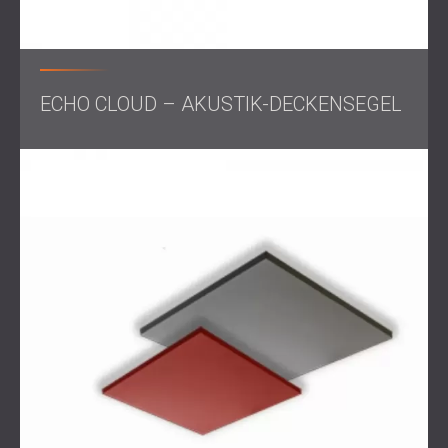
DECIBEL hat eine diskrete Akustikbehandlung entwickelt,
die Leistung mit ästhetischer Konsistenz in Einklang bringt.
An der Decke wurden akustische Echo Cloud-
Schalldämpfer installiert, um Reflexionen im mittleren und
ECHO CLOUD – AKUSTIK-DECKENSEGEL
hohen Frequenzbereich zu absorbieren, während an
wichtigen Wandbereichen Echo Wall-Paneele angebracht
wurden, um Schallreflexionen und Flatterechos weiter zu
reduzieren.
Beide Produkte wurden aufgrund ihrer akustischen
Leistung und ihrer Fähigkeit, sich optisch in die
Industriearchitektur des Coworking-Space zu integrieren,
ausgewählt.
Ergebnis
Durch die Intervention wurde die Sprachverständlichkeit
deutlich verbessert, was produktivere Online-Anrufe und
ungestörte persönliche Treffen ermöglichte.