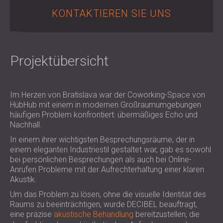
SCHALLSCHUTZ UND AKUSTIK FÜR
POLAND (PL)
KONTAKTIEREN SIE UNS
HALLEN
FINLAND (FI)
SCHALLDÄMMUNG UND
РОССИЯ (RU)
AKUSTIKLÖSUNGEN FÜR
USA (US)
Projektübersicht
SOUTH AFRICA (ZA)
EINZELHANDELSFLÄCHEN
SCHALLSCHUTZ UND AKUSTIK FÜR
BILDUNGSEINRICHTUNGEN
Im Herzen von Bratislava war der Coworking-Space von
SCHALLSCHUTZ UND AKUSTIK FÜR
HubHub mit einem in modernen Großraumumgebungen
GESUNDHEITSEINRICHTUNGE
häufigen Problem konfrontiert: übermäßiges Echo und
SCHALLSCHUTZ UND
Nachhall.
AKUSTIKLÖSUNGEN FÜR DEN
In einem ihrer wichtigsten Besprechungsräume, der in
AUDIOLOGIEBEREICH
einem eleganten Industriestil gestaltet war, gab es sowohl
bei persönlichen Besprechungen als auch bei Online-
SCHALLDÄMMUNG UND
Anrufen Probleme mit der Aufrechterhaltung einer klaren
AKUSTIKLÖSUNGEN FÜR
Akustik.
RECHENZENTREN
Um das Problem zu lösen, ohne die visuelle Identität des
Raums zu beeinträchtigen, wurde DECIBEL beauftragt,
eine präzise
akustische Behandlung
bereitzustellen, die