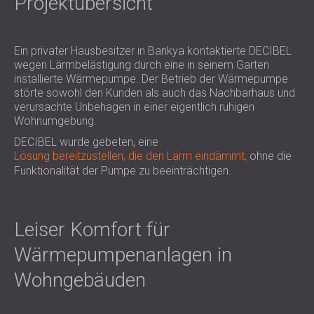
Projektübersicht
SCHALLSCHUTZ UND AKUSTIK FÜR
POLAND (PL)
HALLEN
FINLAND (FI)
SCHALLDÄMMUNG UND
РОССИЯ (RU)
Ein privater Hausbesitzer in Bankya kontaktierte DECIBEL
AKUSTIKLÖSUNGEN FÜR
USA (US)
wegen Lärmbelästigung durch eine in seinem Garten
installierte Wärmepumpe. Der Betrieb der Wärmepumpe
SOUTH AFRICA (ZA)
EINZELHANDELSFLÄCHEN
störte sowohl den Kunden als auch das Nachbarhaus und
SCHALLSCHUTZ UND AKUSTIK FÜR
verursachte Unbehagen in einer eigentlich ruhigen
BILDUNGSEINRICHTUNGEN
Wohnumgebung.
SCHALLSCHUTZ UND AKUSTIK FÜR
DECIBEL wurde gebeten, eine
GESUNDHEITSEINRICHTUNGE
Lösung bereitzustellen, die den Lärm eindämmt,
ohne die
Funktionalität der Pumpe zu beeinträchtigen.
SCHALLSCHUTZ UND
AKUSTIKLÖSUNGEN FÜR DEN
AUDIOLOGIEBEREICH
Leiser Komfort für
SCHALLDÄMMUNG UND
AKUSTIKLÖSUNGEN FÜR
Wärmepumpenanlagen in
RECHENZENTREN
Wohngebäuden