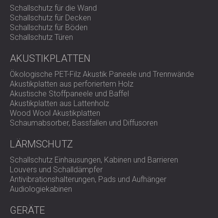
Schallschutz für die Wand
DECIBEL bietet maßgeschneiderte Schallschutzsysteme
Schallschutz für Decken
für Heiz- und Kühlgeräte in Wohngebäuden.
Schallschutz für Böden
Kontaktieren Sie unser Team,
um eine Lösung zu
Schallschutz Türen
entwickeln, die Ihr Zuhause nachhaltig und leise hält.
AKUSTIKPLATTEN
Ökologische PET-Filz Akustik Paneele und Trennwände
Akustikplatten aus perforiertem Holz
Akustische Stoffpaneele und Baffel
Akustikplatten aus Lattenholz
Wood Wool Akustikplatten
Schaumabsorber, Bassfallen und Diffusoren
LÄRMSCHUTZ
Schallschutz Einhausungen, Kabinen und Barrieren
Louvers und Schalldämpfer
Antivibrationshalterungen, Pads und Aufhänger
Audiologiekabinen
GERÄTE