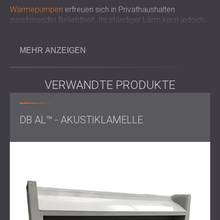
Wärmepumpen
erfreuen sich in Privathaushalten
zunehmender Beliebtheit. Ihr ständiger Lärm kann jedoch
zu Spannungen mit den Nachbarn führen und den Komfort
im Außenbereich beeinträchtigen. Durch den Einsatz
professioneller Schallschutzlösungen können die Vorteile
MEHR ANZEIGEN
nachhaltiger Heizung und Kühlung erhalten und gleichzeitig
die Ruhe der Bewohner gewährleistet werden.
VERWANDTE PRODUKTE
Herausforderung
DB AL™ - AKUSTIKLAMELLE
Die Herausforderung bestand darin, eine Lösung zu
entwickeln, die den Lärm auf ein akzeptables Niveau
reduziert und gleichzeitig einen effizienten Betrieb der
Wärmepumpe ermöglicht. Das Gehäuse musste
Schalldämmung bieten und gleichzeitig einen
ausreichenden Luftstrom gewährleisten, um eine
Überhitzung zu vermeiden.