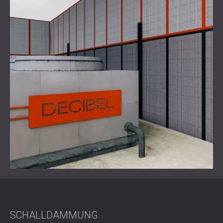
gewährleisten, verfügte die Einhausung über ausreichend
dimensionierte Lüftungsöffnungen, um sicherzustellen,
dass Luftstrom und Kühlleistung nicht beeinträchtigt
werden.
Ergebnis
Die Schallschutzhaube reduzierte den Lärm der
Wärmepumpe erfolgreich und sorgte so für Ruhe auf dem
Grundstück des Hausbesitzers und verhinderte Störungen
im Nachbarhaus. Der Kunde zeigte sich mit dem Ergebnis
zufrieden und betonte, dass sowohl der Komfort als auch
das gute Verhältnis zu den Nachbarn erhalten geblieben
seien.
Sind Sie bereit, den Lärm Ihrer Wärmepumpe zu
reduzieren?
SCHALLDÄMMUNG