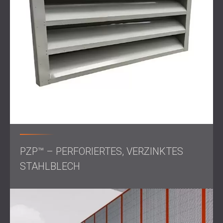
Arbeitsumfang
Vor-Ort-Besichtigung
und Beurteilung der
Lärmbelästigung
Entwurf einer kundenspezifischen Schallschutzhaube
für die Wärmepumpe
Integration von Belüftungselementen zur
Aufrechterhaltung eines angemessenen Luftstroms
Lieferung und Montage von Schallschutzmaterialien
für den Außenbereich
Lösung
PZP™ – PERFORIERTES, VERZINKTES
STAHLBLECH
DECIBEL entwarf und installierte eine schalldichte
Einhausung für die Wärmepumpe. Die Einhausung besteht
aus leistungsstarken Akustikplatten, die den Lärm
reduzieren und gleichzeitig den Außenbedingungen
standhalten. Um einen effizienten Pumpenbetrieb zu