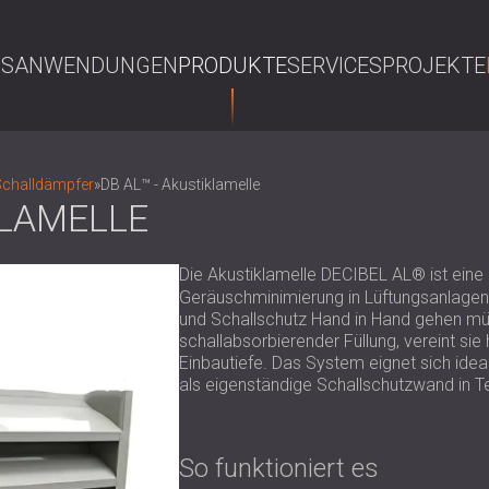
NS
ANWENDUNGEN
PRODUKTE
SERVICES
PROJEKTE
S
Schalldämpfer
»
DB AL™ - Akustiklamelle
KLAMELLE
Die Akustiklamelle DECIBEL AL® ist ein
Geräuschminimierung in Lüftungsanlagen,
und Schallschutz Hand in Hand gehen müs
schallabsorbierender Füllung, vereint sie
Einbautiefe. Das System eignet sich idea
als eigenständige Schallschutzwand in 
So funktioniert es