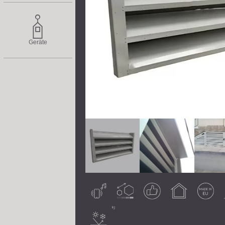
Geräte
Luftschall
Anpassbar
Garantiertes
Verwendung
Made in EU
Ergebnis
im
Innenbereich
A
Wasserbeständig