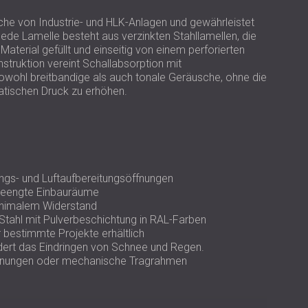
USA | US
che von Industrie- und HLK-Anlagen und gewährleistet
SOUTH AFRICA | ZA
 Jede Lamelle besteht aus verzinkten Stahllamellen, die
terial gefüllt und einseitig von einem perforierten
struktion vereint Schallabsorption mit
wohl breitbandige als auch tonale Geräusche, ohne die
atischen Druck zu erhöhen.
ngs- und Luftaufbereitungsöffnungen
beengte Einbauräume
inimalem Widerstand
tahl mit Pulverbeschichtung in RAL-Farben
 bestimmte Projekte erhältlich
ndert das Eindringen von Schnee und Regen.
ffnungen oder mechanische Tragrahmen