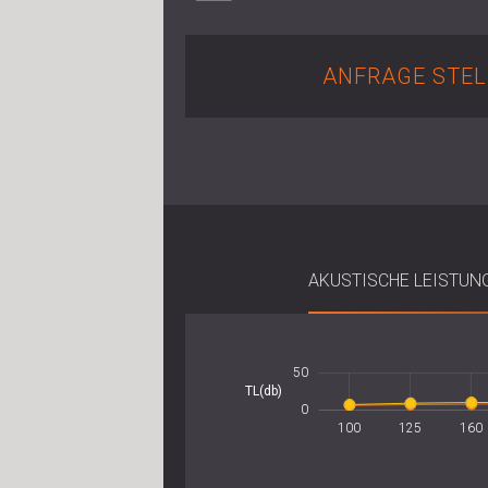
ANFRAGE STEL
AKUSTISCHE LEISTUNG
-100
100
-50
50
-20
-10
10
TL(db)
10
0
100
125
160