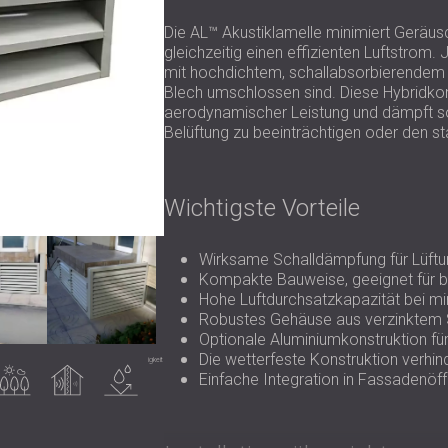
Die AL™ Akustiklamelle minimiert Geräus
gleichzeitig einen effizienten Luftstrom.
mit hochdichtem, schallabsorbierendem Ma
Blech umschlossen sind. Diese Hybridkon
aerodynamischer Leistung und dämpft so
Belüftung zu beeinträchtigen oder den st
Wichtigste Vorteile
Wirksame Schalldämpfung für Lüftu
Kompakte Bauweise, geeignet für 
Hohe Luftdurchsatzkapazität bei m
Robustes Gehäuse aus verzinktem S
Optionale Aluminiumkonstruktion für
Die wetterfeste Konstruktion verhi
Verwendung
Schalldämmung
Wasserbeständigkeit
im
Einfache Integration in Fassadenö
ußenbereich