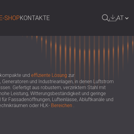
E-SHOP
KONTAKTE
AT
UCHE
БЪЛГАРИЯ | BG
GREAT BRITAIN | GB
DEUTSCHLAND | DE
e kompakte und
effiziente Lösung
zur
SRBIJA | RS
 Generatoren und Industrieanlagen, in denen Luftstrom
sen. Gefertigt aus robustem, verzinktem Stahl mit
ROMÂNIA | RO
 hohe Leistung, Witterungsbeständigkeit und geringe
l für Fassadenöffnungen, Lufteinlässe, Abluftkanäle und
POLAND | PL
Technikräumen oder HLK-
Bereichen
.
FINLAND | FI
РОССИЯ | RU