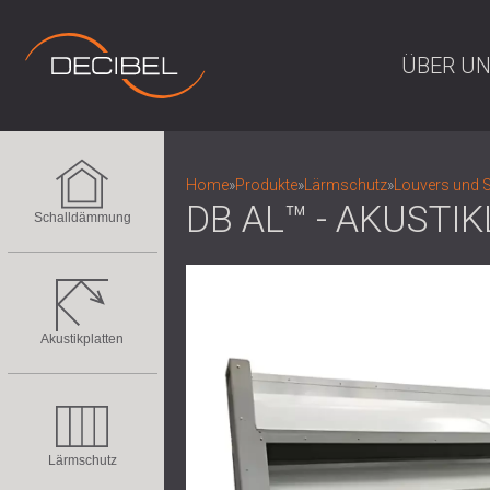
ÜBER U
Home
»
Produkte
»
Lärmschutz
»
Louvers und 
DB AL™ - AKUSTI
Schalldämmung
Akustikplatten
Lärmschutz