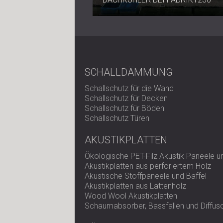
SCHALLDÄMMUNG
Schallschutz für die Wand
Schallschutz für Decken
Schallschutz für Böden
Schallschutz Türen
AKUSTIKPLATTEN
Ökologische PET-Filz Akustik Paneele 
Akustikplatten aus perforiertem Holz
Akustische Stoffpaneele und Baffel
Akustikplatten aus Lattenholz
Wood Wool Akustikplatten
Schaumabsorber, Bassfallen und Diffus