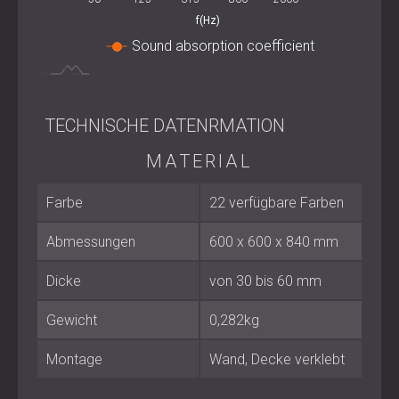
zu erzielen.
f(Hz)
Sound absorption coefficient
Wichtige Spezifikationen
TECHNISCHE DATENRMATION
Kernmaterial: technischer Polyurethanschaum,
Raumgewicht 18 – 30 kg/m³
MATERIAL
Oberflächenveredelung: Akustikstoff
Standardvarianten: GL1 – GL5 (Mehrwinkel-
Dreiecksmodule)
Farbe
22 verfügbare Farben
Plattenmaße: 60 × 60 × 84 cm
Dickenbereich: 3 – 5 cm
Abmessungen
600 x 600 x 840 mm
Brandschutzklasse: B-s2, d0
Montage: Kleben, Klebeband oder
Fixie
-Montage
Dicke
von 30 bis 60 mm
Pflege: Mit feuchtem Tuch oder mildem
Reinigungsmittel abwischen
Gewicht
0,282kg
Akustischer Bereich: effektive Absorption im
mittleren und hohen Frequenzspektrum
Montage
Wand, Decke verklebt