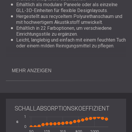
Erhältlich als modulare Paneele oder als einzelne
GLL-3D-Einheiten für flexible Designlayouts.
Hergestellt aus recyceltem Polyurethanschaum und
mit hochwertigem Akustikstoff umwickelt.
Erhältlich in 22 Farboptionen, um verschiedene
Einrichtungsstile zu ergänzen.
Leicht, langlebig und einfach mit einem feuchten Tuch
oder einem milden Reinigungsmittel zu pflegen.
Installationsübersicht
MEHR ANZEIGEN
GLL™-Paneele sind für die einfache Wand- oder
Deckenmontage mit Polyurethan-Montagekleber,
doppelseitigem Klebeband oder einem Montagesystem
für semipermanente Anwendungen konzipiert.
SCHALLABSORPTIONSKOEFFIZIENT
Spezialwerkzeuge sind nicht erforderlich. Die
stoffummantelten Paneele
können in geometrischen
-2
2
-0.5
-1
1
Gruppen oder vollflächigen Kompositionen angeordnet
α
0.5
0
werden, um sowohl akustische als auch visuelle Harmonie
1600
3150
100
200
400
50
125
315
L
800
2000