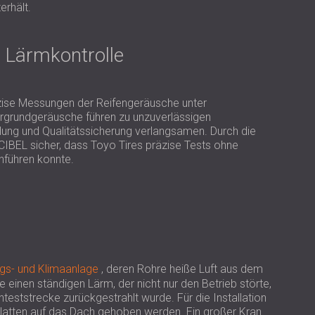
USA | US
erhält.
SOUTH AFRICA | ZA
h Lärmkontrolle
räzise Messungen der Reifengeräusche unter
rgrundgeräusche führen zu unzuverlässigen
ung und Qualitätssicherung verlangsamen. Durch die
ECIBEL sicher, dass Toyo Tires präzise Tests ohne
hführen konnte.
ngs- und Klimaanlage
, deren Rohre heiße Luft aus dem
e einen ständigen Lärm, der nicht nur den Betrieb störte,
teststrecke zurückgestrahlt wurde. Für die Installation
atten auf das Dach gehoben werden. Ein großer Kran