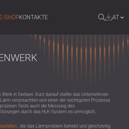
E-SHOP
KONTAKTE
AT
UCHE
БЪЛГАРИЯ | BG
GREAT BRITAIN | GB
FENWERK
DEUTSCHLAND | DE
SRBIJA | RS
ROMÂNIA | RO
 Werk in Serbien. Kurz darauf stellte das Unternehmen
POLAND | PL
Lärm verursachten und einen der wichtigsten Prozesse
u präzisen Tests auch die Messung des
FINLAND | FI
 Störungen durch das HLK-System es unmöglich,
РОССИЯ | RU
zustellen
, die das Lärmproblem behebt und gleichzeitig