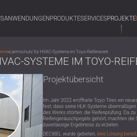
NS
ANWENDUNGEN
PRODUKTE
SERVICES
PROJEKTE
S
teme
»
Lärmschutz für HVAC-Systeme im Toyo-Reifenwerk
VAC-SYSTEME IM TOYO-REI
Projektübersicht
Im Jahr 2022 eröffnete Toyo Tires ein neues
fest, dass seine HLK-Systeme übermäßigen 
des Werks störten: die Reifenprüfung. Da z
Reifengeräuschpegels gehört, machten die
zuverlässige Ergebnisse zu erzielen.
DECIBEL wurde gebeten,
eine Lösung bereit