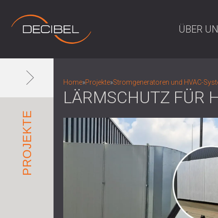
ÜBER U
Home
»
Projekte
»
Stromgeneratoren und HVAC-Sys
LÄRMSCHUTZ FÜR H
PROJEKTE