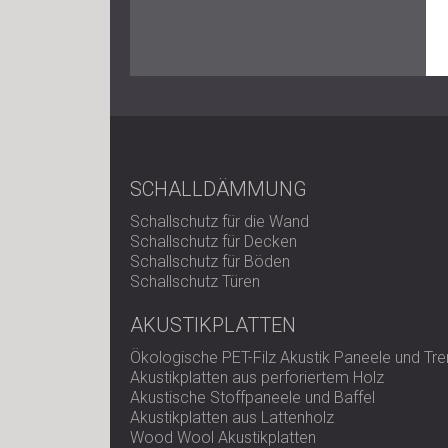
SCHALLDÄMMUNG
Schallschutz für die Wand
Schallschutz für Decken
Schallschutz für Böden
Schallschutz Türen
AKUSTIKPLATTEN
Ökologische PET-Filz Akustik Paneele und T
Akustikplatten aus perforiertem Holz
Akustische Stoffpaneele und Baffel
Akustikplatten aus Lattenholz
Wood Wool Akustikplatten