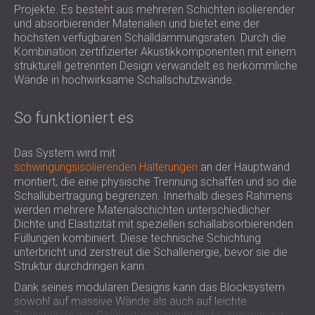
Projekte. Es besteht aus mehreren Schichten isolierender
SCHALLSCHUTZ UND AKUSTIK FÜR
POLAND (PL)
und absorbierender Materialien und bietet eine der
HALLEN
FINLAND (FI)
höchsten verfügbaren Schalldämmungsraten. Durch die
SCHALLDÄMMUNG UND
РОССИЯ (RU)
Kombination zertifizierter Akustikkomponenten mit einem
AKUSTIKLÖSUNGEN FÜR
USA (US)
strukturell getrennten Design verwandelt es herkömmliche
Wände in hochwirksame Schallschutzwände.
SOUTH AFRICA (ZA)
EINZELHANDELSFLÄCHEN
SCHALLSCHUTZ UND AKUSTIK FÜR
So funktioniert es
BILDUNGSEINRICHTUNGEN
SCHALLSCHUTZ UND AKUSTIK FÜR
Das System wird mit
GESUNDHEITSEINRICHTUNGE
schwingungsisolierenden Halterungen
an der Hauptwand
SCHALLSCHUTZ UND
montiert, die eine physische Trennung schaffen und so die
AKUSTIKLÖSUNGEN FÜR DEN
Schallübertragung begrenzen. Innerhalb dieses Rahmens
AUDIOLOGIEBEREICH
werden mehrere Materialschichten unterschiedlicher
Dichte und Elastizität mit speziellen schallabsorbierenden
SCHALLDÄMMUNG UND
Füllungen kombiniert. Diese technische Schichtung
AKUSTIKLÖSUNGEN FÜR
unterbricht und zerstreut die Schallenergie, bevor sie die
RECHENZENTREN
Struktur durchdringen kann.
Dank seines modularen Designs kann das Blocksystem
sowohl auf massive Wände als auch auf leichte