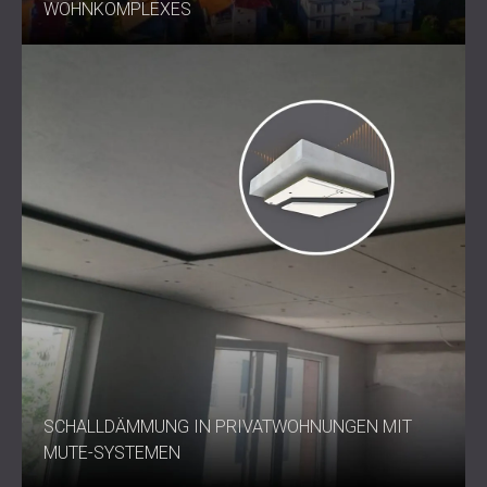
WOHNKOMPLEXES
Mit dem C-MUTE SYSTEM™ 23 bietet DECIBEL eine
Deckenlösung, die schlank, diskret und außergewöhnlich
effektiv ist. Schützen Sie Ihre Ruhe und sorgen Sie für
Privatsphäre, wo es darauf ankommt.
Kontaktieren Sie DECIBEL noch heute und erfahren Sie,
wie dieses System Ihren Raum verändern kann.
SCHALLDÄMMUNG IN PRIVATWOHNUNGEN MIT
MUTE-SYSTEMEN