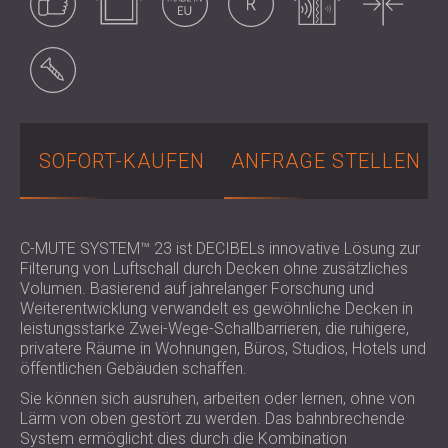
SCHALLSCHUTZ UND AKUSTIK FÜR
POLAND (PL)
HALLEN
FINLAND (FI)
Inklusive Montage-
Set
SCHALLDÄMMUNG UND
РОССИЯ (RU)
AKUSTIKLÖSUNGEN FÜR
USA (US)
SOUTH AFRICA (ZA)
EINZELHANDELSFLÄCHEN
SCHALLSCHUTZ UND AKUSTIK FÜR
SOFORT-KAUFEN
ANFRAGE STELLEN
BILDUNGSEINRICHTUNGEN
SCHALLSCHUTZ UND AKUSTIK FÜR
GESUNDHEITSEINRICHTUNGE
SCHALLSCHUTZ UND
C-MUTE SYSTEM™ 23 ist DECIBELs innovative Lösung zur
Filterung von Luftschall durch Decken ohne zusätzliches
AKUSTIKLÖSUNGEN FÜR DEN
Volumen. Basierend auf jahrelanger Forschung und
AUDIOLOGIEBEREICH
Weiterentwicklung verwandelt es gewöhnliche Decken in
SCHALLDÄMMUNG UND
leistungsstarke Zwei-Wege-Schallbarrieren, die ruhigere,
AKUSTIKLÖSUNGEN FÜR
privatere Räume in Wohnungen, Büros, Studios, Hotels und
öffentlichen Gebäuden schaffen.
RECHENZENTREN
Sie können sich ausruhen, arbeiten oder lernen, ohne von
Lärm von oben gestört zu werden. Das bahnbrechende
System ermöglicht dies durch die Kombination