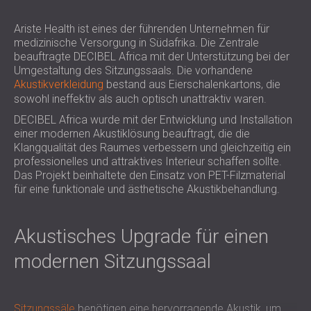
SCHALLSCHUTZ UND AKUSTIK FÜR
POLAND (PL)
HALLEN
FINLAND (FI)
Ariste Health ist eines der führenden Unternehmen für
medizinische Versorgung in Südafrika. Die Zentrale
SCHALLDÄMMUNG UND
РОССИЯ (RU)
beauftragte DECIBEL Africa mit der Unterstützung bei der
AKUSTIKLÖSUNGEN FÜR
USA (US)
Umgestaltung des Sitzungssaals. Die vorhandene
SOUTH AFRICA (ZA)
EINZELHANDELSFLÄCHEN
Akustikverkleidung
bestand aus Eierschalenkartons, die
SCHALLSCHUTZ UND AKUSTIK FÜR
sowohl ineffektiv als auch optisch unattraktiv waren.
BILDUNGSEINRICHTUNGEN
DECIBEL Africa wurde mit der Entwicklung und Installation
einer modernen Akustiklösung beauftragt, die die
SCHALLSCHUTZ UND AKUSTIK FÜR
Klangqualität des Raumes verbessern und gleichzeitig ein
GESUNDHEITSEINRICHTUNGE
professionelles und attraktives Interieur schaffen sollte.
SCHALLSCHUTZ UND
Das Projekt beinhaltete den Einsatz von PET-Filzmaterial
AKUSTIKLÖSUNGEN FÜR DEN
für eine funktionale und ästhetische Akustikbehandlung.
AUDIOLOGIEBEREICH
SCHALLDÄMMUNG UND
Akustisches Upgrade für einen
AKUSTIKLÖSUNGEN FÜR
modernen Sitzungssaal
RECHENZENTREN
Sitzungssäle
benötigen eine hervorragende Akustik, um