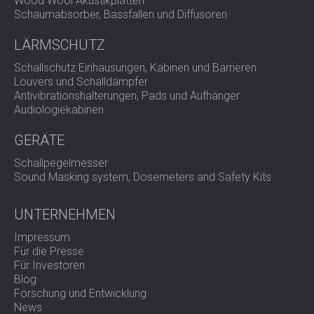
Wood Wool Akustikplatten
Schaumabsorber, Bassfallen und Diffusoren
Arbeitsumfang
LÄRMSCHUTZ
Schallschutz Einhausungen, Kabinen und Barrieren
Ortsbesichtigung und akustische Beurteilung
des
Louvers und Schalldämpfer
Sitzungssaals
Antivibrationshalterungen, Pads und Aufhänger
Entfernung der alten Akustikbehandlung
Audiologiekabinen
Entwurf einer neuen Lösung unter Verwendung von
PET-Filzmaterial
GERÄTE
Vollständige Akustikbehandlung der Wände für
verbesserte Schallabsorption
Schallpegelmesser
Maßgefertigte 3D-Akzentwand mit dem Firmenlogo
Sound Masking system, Dosemeters and Safety Kits
Lösung
UNTERNEHMEN
Impressum
Für die Presse
DECIBEL Africa entwickelte eine umfassende Lösung auf
Für Investoren
Basis von PET-Filzplatten. Die vollflächige
Blog
Akustikbehandlung reduzierte den Nachhall und
Forschung und Entwicklung
verbesserte die Sprachverständlichkeit, wodurch ein
News