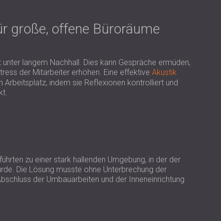
USA | US
SOUTH AFRICA | ZA
ür große, offene Büroräume
 unter langem Nachhall. Dies kann Gespräche ermüden,
ress der Mitarbeiter erhöhen. Eine effektive
Akustik
 Arbeitsplatz, indem sie Reflexionen kontrolliert und
t.
hrten zu einer stark hallenden Umgebung, in der der
wurde. Die Lösung musste ohne Unterbrechung der
h Abschluss der Umbauarbeiten und der Inneneinrichtung