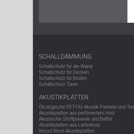
SCHALLDÄMMUNG
Schallschutz für die Wand
Schallschutz für Decken
Schallschutz für Böden
Schallschutz Türen
AKUSTIKPLATTEN
Ökologische PET-Filz Akustik Paneele und T
Akustikplatten aus perforiertem Holz
Akustische Stoffpaneele und Baffel
Akustikplatten aus Lattenholz
Wood Wool Akustikplatten