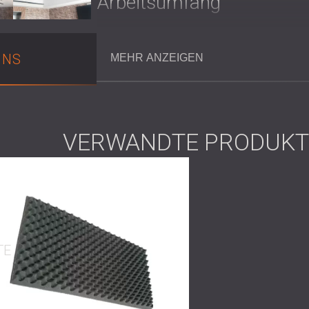
Arbeitsumfang
Vor-Ort-Besuch und
akustische Beurtei
UNS
MEHR ANZEIGEN
Entwurf eines Akustikprojekts mit Fom
für die Wände
Installation von Deckenplatten als ers
Planung der Installation der Wandpane
Farben feststehen
VERWANDTE PRODUKT
Lösung
DECIBEL installierte Fomex Pyramid-Paneel
aufgrund ihrer starken Schallabsorption und
hohen Decken ausgewählt. Der Plan sah auch
TE
zu verbessern. Deren Installation wurde j
schrittweise Vorgehen ermöglichte dem Kund
gleichzeitig Flexibilität für zukünftige Desig