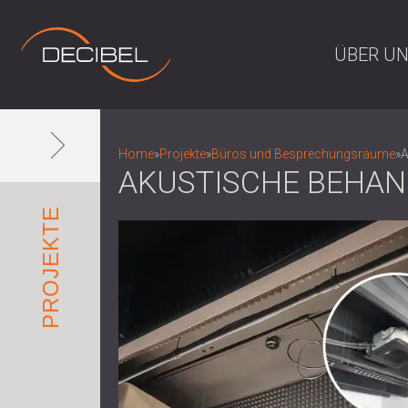
ÜBER U
Home
»
Projekte
»
Büros und Besprechungsräume
»
A
AKUSTISCHE BEHAN
PROJEKTE