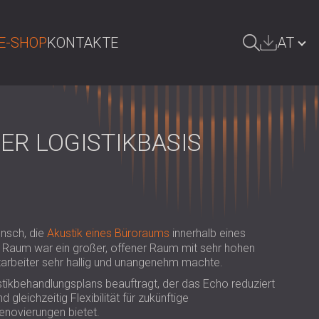
E-SHOP
KONTAKTE
AT
UCHE
БЪЛГАРИЯ | BG
GREAT BRITAIN | GB
R LOGISTIKBASIS
DEUTSCHLAND | DE
SRBIJA | RS
ROMÂNIA | RO
nsch, die
Akustik eines Büroraums
innerhalb eines
POLAND | PL
 Raum war ein großer, offener Raum mit sehr hohen
itarbeiter sehr hallig und unangenehm machte.
FINLAND | FI
tikbehandlungsplans beauftragt, der das Echo reduziert
РОССИЯ | RU
gleichzeitig Flexibilität für zukünftige
enovierungen bietet.