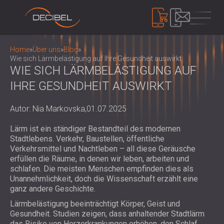
PRODUKTE
Home
»
Über uns
»
Blog
»
Wie sich Lärmbelästigung auf Ihre Gesundheit auswirkt
WIE SICH LÄRMBELÄSTIGUNG AUF
IHRE GESUNDHEIT AUSWIRKT
SCHALLDÄMMUNG
SCHALLSCHUTZ FÜR DIE WAND
Autor: Nia Markovska,
01.07.2025
SCHALLSCHUTZ FÜR DECKEN
AKUSTIKPLATTEN
SCHALLSCHUTZ FÜR BÖDEN
ÖKOLOGISCHE PET-FILZ AKUSTIK
Lärm ist ein ständiger Bestandteil des modernen
SCHALLSCHUTZ TÜREN
PANEELE UND TRENNWÄNDE
Stadtlebens. Verkehr, Baustellen, öffentliche
LÄRMSCHUTZ
Verkehrsmittel und Nachtleben – all diese Geräusche
AKUSTIKPLATTEN AUS PERFORIERTEM
SCHALLSCHUTZ EINHAUSUNGEN,
erfüllen die Räume, in denen wir leben, arbeiten und
HOLZ
KABINEN UND BARRIEREN
schlafen. Die meisten Menschen empfinden dies als
GERÄTE
AKUSTISCHE STOFFPANEELE UND
Unannehmlichkeit, doch die Wissenschaft erzählt eine
LOUVERS UND SCHALLDÄMPFER
SCHALLPEGELMESSER
ganz andere Geschichte.
BAFFEL
ANTIVIBRATIONSHALTERUNGEN, PADS
SOUND MASKING SYSTEM, DOSEMETERS
AKUSTIKPLATTEN AUS LATTENHOLZ
Lärmbelästigung beeinträchtigt Körper, Geist und
UND AUFHÄNGER
AND SAFETY KITS
ÜBER UNS
Gesundheit. Studien zeigen, dass anhaltender Stadtlärm
WOOD WOOL AKUSTIKPLATTEN
AUDIOLOGIEKABINEN
WER WIR SIND
das Risiko von Herzerkrankungen erhöhen, den Schlaf