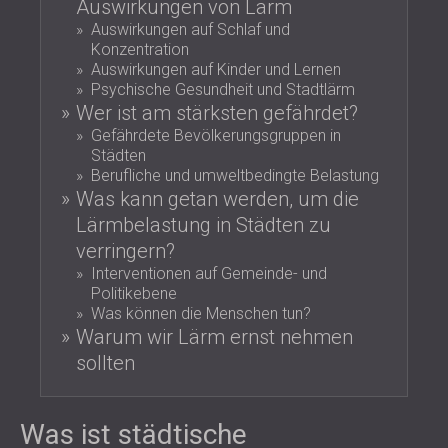
Auswirkungen von Lärm
SCHALLSCHUTZ UND AKUSTIK FÜR
POLAND (PL)
Auswirkungen auf Schlaf und
HALLEN
FINLAND (FI)
Konzentration
SCHALLDÄMMUNG UND
РОССИЯ (RU)
Auswirkungen auf Kinder und Lernen
Psychische Gesundheit und Stadtlärm
AKUSTIKLÖSUNGEN FÜR
USA (US)
Wer ist am stärksten gefährdet?
SOUTH AFRICA (ZA)
EINZELHANDELSFLÄCHEN
Gefährdete Bevölkerungsgruppen in
SCHALLSCHUTZ UND AKUSTIK FÜR
Städten
BILDUNGSEINRICHTUNGEN
Berufliche und umweltbedingte Belastung
SCHALLSCHUTZ UND AKUSTIK FÜR
Was kann getan werden, um die
GESUNDHEITSEINRICHTUNGE
Lärmbelastung in Städten zu
SCHALLSCHUTZ UND
verringern?
AKUSTIKLÖSUNGEN FÜR DEN
Interventionen auf Gemeinde- und
Politikebene
AUDIOLOGIEBEREICH
Was können die Menschen tun?
SCHALLDÄMMUNG UND
Warum wir Lärm ernst nehmen
AKUSTIKLÖSUNGEN FÜR
sollten
RECHENZENTREN
Was ist städtische