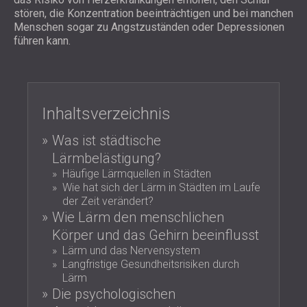
SCHAUMABSORBER, BASSFALLEN UND
stören, die Konzentration beeinträchtigen und bei manchen
BLOG
ANWENDUNGEN
DIFFUSOREN
Menschen sogar zu Angstzuständen oder Depressionen
FORSCHUNG UND ENTWICKLUNG
SCHALLSCHUTZ UND AKUSTIK FÜR
AKUSTIKPLATTEN UND
führen kann.
NEWS
WOHNGEBÄUDE
SCHALLABSORBIERENDE PLATTEN
SERVICES
VIDEO
SCHALLSCHUTZ UND AKUSTIK FÜR
AKUSTIK BERATUNG
REFERENZEN
INDUSTRIEGEBÄUDE
AKUSTISCHE SIMULATION
PROJEKTE
MITGLIEDSCHAFTEN
SCHALLSCHUTZ UND AKUSTIK FÜR
AKUSTIKTECHNIK
Inhaltsverzeichnis
BÜROS
MESSUNGEN
KONTAKTE
Was ist städtische
SCHALLDÄMMUNG UND AKUSTIK VON
BAUÜBERWACHUNG
Lärmbelästigung?
MASCHINEN UND ANLAGEN
BAUAUSFÜHRUNG
Häufige Lärmquellen in Städten
DOWNLOADBEREICH
SCHALLSCHUTZ UND AKUSTIK FÜR
Wie hat sich der Lärm in Städten im Laufe
PROFESSIONELLE STUDIOS
der Zeit verändert?
SCHALLSCHUTZ UND AKUSTIK FÜR
ÖSTERREICH (AT)
Wie Lärm den menschlichen
LABORE UND PRÜFEINRICHTUNGEN
БЪЛГАРИЯ (BG)
Körper und das Gehirn beeinflusst
SCHALLSCHUTZ UND AKUSTIK FÜR
GREAT BRITAIN (GB)
Lärm und das Nervensystem
SUCHE
RESTAURANTS UND CLUBS
Langfristige Gesundheitsrisiken durch
DEUTSCHLAND (DE)
Lärm
SCHALLSCHUTZ UND
SRBIJA (RS)
Die psychologischen
AKUSTIKLÖSUNGEN FÜR HOTELS
ROMÂNIA (RO)