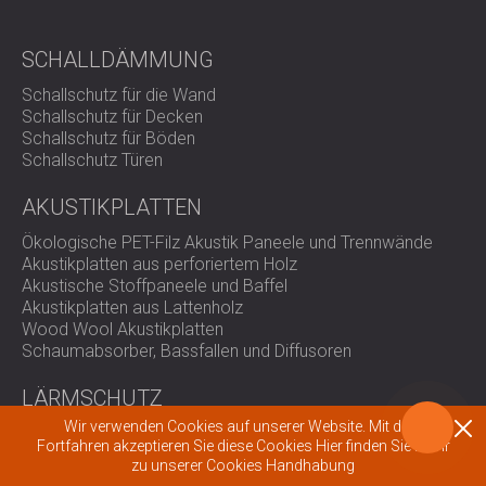
SCHALLDÄMMUNG
Schallschutz für die Wand
Schallschutz für Decken
Schallschutz für Böden
Schallschutz Türen
AKUSTIKPLATTEN
Ökologische PET-Filz Akustik Paneele und Trennwände
Akustikplatten aus perforiertem Holz
Akustische Stoffpaneele und Baffel
Akustikplatten aus Lattenholz
Wood Wool Akustikplatten
Schaumabsorber, Bassfallen und Diffusoren
LÄRMSCHUTZ
Wir verwenden Cookies auf unserer Website. Mit dem
Schallschutz Einhausungen, Kabinen und Barrieren
Fortfahren akzeptieren Sie diese Cookies
Hier finden Sie mehr
Louvers und Schalldämpfer
zu unserer Cookies Handhabung
Antivibrationshalterungen, Pads und Aufhänger