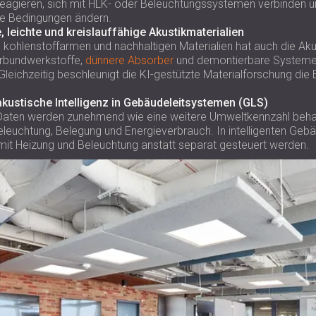
eagieren, sich mit HLK- oder Beleuchtungssystemen verbinden u
ie Bedingungen ändern.
, leichte und kreislauffähige Akustikmaterialien
 kohlenstoffarmen und nachhaltigen Materialien hat auch die Akus
rbundwerkstoffe,
dünnere Absorber
und demontierbare System
leichzeitig beschleunigt die KI-gestützte Materialforschung die
 akustische Intelligenz in Gebäudeleitsystemen (GLS)
Daten werden zunehmend wie eine weitere Umweltkennzahl behan
Beleuchtung, Belegung und Energieverbrauch. In intelligenten Ge
t Heizung und Beleuchtung anstatt separat gesteuert werden.