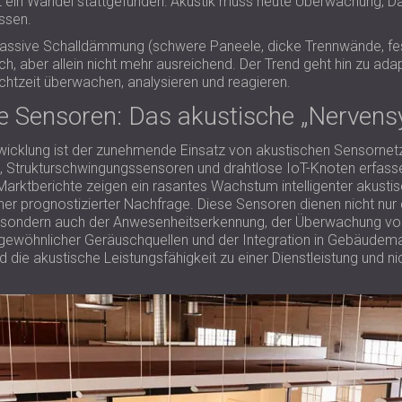
t ein Wandel stattgefunden: Akustik muss heute Überwachung, D
ssen.
e passive Schalldämmung (schwere Paneele, dicke Trennwände, fe
ich, aber allein nicht mehr ausreichend. Der Trend geht hin zu ada
chtzeit überwachen, analysieren und reagieren.
nte Sensoren: Das akustische „Nerven
twicklung ist der zunehmende Einsatz von akustischen Sensorne
Strukturschwingungssensoren und drahtlose IoT-Knoten erfassen 
 Marktberichte zeigen ein rasantes Wachstum intelligenter akust
er prognostizierter Nachfrage. Diese Sensoren dienen nicht nu
sondern auch der Anwesenheitserkennung, der Überwachung von
ungewöhnlicher Geräuschquellen und der Integration in Gebäud
d die akustische Leistungsfähigkeit zu einer Dienstleistung und n