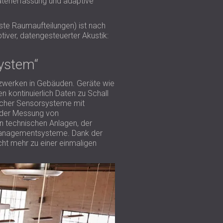
atenerfassung und adaptive
ste Raumaufteilungen) ist nach
ptiver, datengesteuerter Akustik:
system“
tzwerken in Gebäuden. Geräte wie
kontinuierlich Daten zu Schall
ischer Sensorsysteme mit
r der Messung von
 technischen Anlagen, der
emanagementsysteme. Dank der
icht mehr zu einer einmaligen