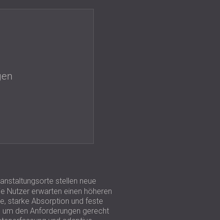
USA | US
SOUTH AFRICA | ZA
gen
anstaltungsorte stellen neue
die Nutzer erwarten einen höheren
, starke Absorption und feste
us, um den Anforderungen gerecht