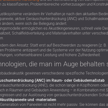
en zu klassifizieren, Problembereiche vorherzusagen und Konstr
.
stiksysteme verändern ihr Verhalten je nach den aktuellen Bedin
paneele, aktive Geräuschunterdrückung (ANC) und Schallmaskier
n ändern, wenn sich die Belegung ändert.
llingsmodelle ermöglichen es Akustikingenieuren, schnell viele D
llzeit, Schallfeldverteilung und Materialverhalten unter versch
en.
dern den Ansatz: Statt erst auf Beschwerden zu reagieren (z. B.
rden Probleme antizipiert und die Systeme vor der Nutzung optimie
hungen, vorhersehbarere Leistung und höhere Zufriedenheit.
nologien, die man im Auge behalten s
ebäudeakustik gewinnen verschiedene spezifische Technologien
äuschunterdrückung (ANC) im Raum- oder Gebäudemaßstab
Geräuschunterdrückung (ANC), die schon lange in Kopfhörern oder
auch in Räumen und Gebäuden Anwendung – in Kombination mit 
ignissen und zur Auslösung von geräuschunterdrückenden Schallw
e Akustikpaneele und -materialien
 Generation von Paneelen ist nicht mehr passiv. Sie können das 