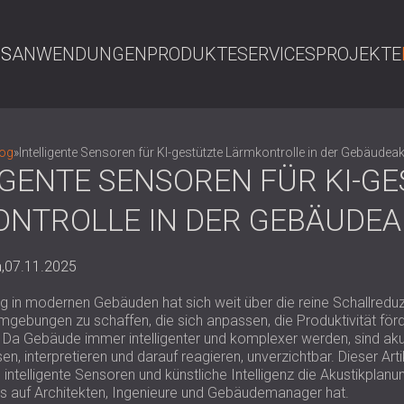
NS
ANWENDUNGEN
PRODUKTE
SERVICES
PROJEKTE
S
log
»
Intelligente Sensoren für KI-gestützte Lärmkontrolle in der Gebäudea
IGENTE SENSOREN FÜR KI-G
NTROLLE IN DER GEBÄUDEA
,
07.11.2025
g in modernen Gebäuden hat sich weit über die reine Schallreduz
mgebungen zu schaffen, die sich anpassen, die Produktivität fö
. Da Gebäude immer intelligenter und komplexer werden, sind ak
n, interpretieren und darauf reagieren, unverzichtbar. Dieser Arti
intelligente Sensoren und künstliche Intelligenz die Akustikplan
s auf Architekten, Ingenieure und Gebäudemanager hat.