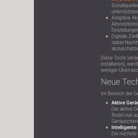
Schallquell
unterstützen
Adaptive Aku
Absorptions
Einstellunge
Digitale Zwi
dabei Nachha
abzuschätz
Diese Tools verän
installieren), we
weniger Überrasc
Neue Tech
Im Bereich der G
Aktive Ger
Die aktive 
findet nun 
Geräuschere
Intelligent
Die nächste