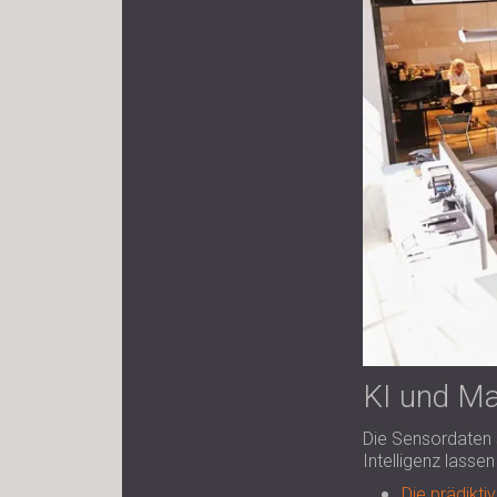
KI und Ma
Die Sensordaten s
Intelligenz lass
Die prädikti