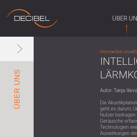
ÜBER U
Home
»
Über uns
»
B
INTELL
LÄRMKO
ÜBER UNS
Autor: Tanja Ilieva
Die Akustikplanun
geht es darum, U
Nutzer beitragen
Geräusche erfasse
Technologien wie 
Auswirkungen die