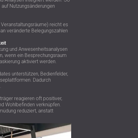
und auf Nutzungsänderungen
 Veranstaltungsräume) reicht es
h an veränderte Belegungszahlen
eit
uchtung und Anwesenheitsanalysen
den, wenn ein Besprechungsraum
askierung aktiviert werden.
ates unterstützen, Bedienfelder,
yseplattformen. Dadurch
.
äger reagieren oft positiver,
und Wohlbefinden verknüpfen.
müdung reduziert, anstatt