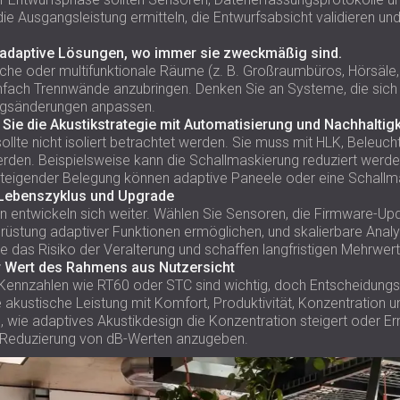
die Ausgangsleistung ermitteln, die Entwurfsabsicht validieren 
 adaptive Lösungen, wo immer sie zweckmäßig sind.
che oder multifunktionale Räume (z. B. Großraumbüros, Hörsäle,
einfach Trennwände anzubringen. Denken Sie an Systeme, die sic
ngsänderungen anpassen.
Sie die Akustikstrategie mit Automatisierung und Nachhaltigk
sollte nicht isoliert betrachtet werden. Sie muss mit HLK, Bele
erden. Beispielsweise kann die Schallmaskierung reduziert wer
i steigender Belegung können adaptive Paneele oder eine Schallm
 Lebenszyklus und Upgrade
 entwickeln sich weiter. Wählen Sie Sensoren, die Firmware-Upd
hrüstung adaptiver Funktionen ermöglichen, und skalierbare Anal
ie das Risiko der Veralterung und schaffen langfristigen Mehrwert
r Wert des Rahmens aus Nutzersicht
ennzahlen wie RT60 oder STC sind wichtig, doch Entscheidungstr
 akustische Leistung mit Komfort, Produktivität, Konzentration 
e, wie adaptives Akustikdesign die Konzentration steigert oder Er
ie Reduzierung von dB-Werten anzugeben.