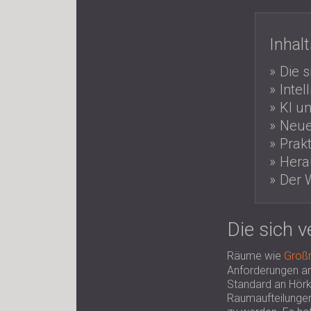
Inhal
Die 
Inte
KI u
Neue
Prak
Hera
Der 
Die sich 
Räume wie
Groß
Anforderungen an 
Standard an Hörk
Raumaufteilungen 