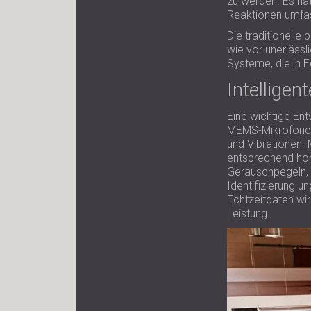
zu werden. Es ha
Reaktionen umfa
Die traditionell
wie vor unerlässl
Systeme, die in E
Intellige
Eine wichtige En
MEMS-Mikrofone, 
und Vibrationen.
entsprechend hoh
Geräuschpegeln, 
Identifizierung 
Echtzeitdaten wir
Leistung.