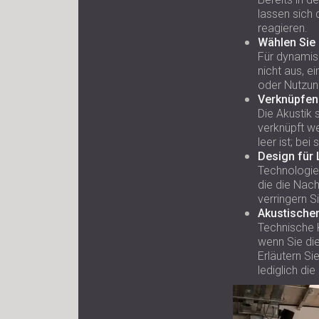
lassen sich 
reagieren.
Wählen Sie
Für dynamis
nicht aus, 
oder Nutzu
Verknüpfen 
Die Akustik 
verknüpft w
leer ist; be
Design für
Technologien
die die Nac
verringern S
Akustische
Technische K
wenn Sie die
Erläutern Si
lediglich d