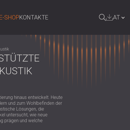
E-SHOP
KONTAKTE
AT
UCHE
БЪЛГАРИЯ | BG
kustik
GREAT BRITAIN | GB
ESTÜTZTE
DEUTSCHLAND | DE
KUSTIK
SRBIJA | RS
ROMÂNIA | RO
POLAND | PL
ierung hinaus entwickelt. Heute
rdern und zum Wohlbefinden der
FINLAND | FI
ustische Lösungen, die
kel untersucht, wie neue
РОССИЯ | RU
ung prägen und welche