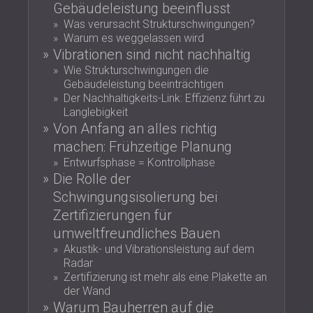
Gebäudeleistung beeinflusst
SCHALLSCHUTZ UND AKUSTIK FÜR
POLAND (PL)
Was verursacht Strukturschwingungen?
HALLEN
FINLAND (FI)
Warum es weggelassen wird
SCHALLDÄMMUNG UND
РОССИЯ (RU)
Vibrationen sind nicht nachhaltig
AKUSTIKLÖSUNGEN FÜR
USA (US)
Wie Strukturschwingungen die
SOUTH AFRICA (ZA)
EINZELHANDELSFLÄCHEN
Gebäudeleistung beeinträchtigen
Der Nachhaltigkeits-Link: Effizienz führt zu
SCHALLSCHUTZ UND AKUSTIK FÜR
Langlebigkeit
BILDUNGSEINRICHTUNGEN
Von Anfang an alles richtig
SCHALLSCHUTZ UND AKUSTIK FÜR
machen: Frühzeitige Planung
GESUNDHEITSEINRICHTUNGE
Entwurfsphase = Kontrollphase
SCHALLSCHUTZ UND
Die Rolle der
AKUSTIKLÖSUNGEN FÜR DEN
Schwingungsisolierung bei
AUDIOLOGIEBEREICH
Zertifizierungen für
SCHALLDÄMMUNG UND
umweltfreundliches Bauen
AKUSTIKLÖSUNGEN FÜR
Akustik- und Vibrationsleistung auf dem
RECHENZENTREN
Radar
Zertifizierung ist mehr als eine Plakette an
der Wand
Warum Bauherren auf die