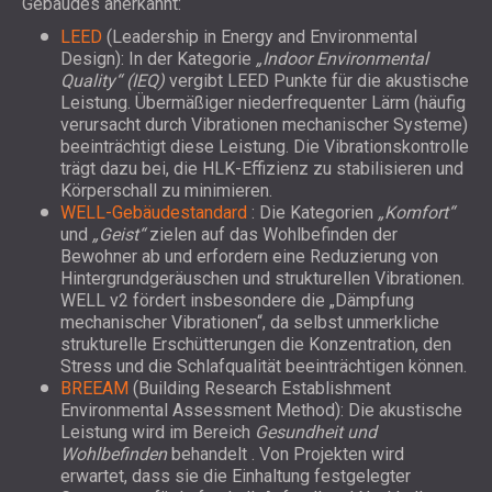
Gebäudes anerkannt:
LEED
(Leadership in Energy and Environmental
Design): In der
Kategorie
„Indoor Environmental
Quality“ (IEQ)
vergibt LEED Punkte für die akustische
Leistung. Übermäßiger niederfrequenter Lärm (häufig
verursacht durch Vibrationen mechanischer Systeme)
beeinträchtigt diese Leistung. Die Vibrationskontrolle
trägt dazu bei, die HLK-Effizienz zu stabilisieren und
Körperschall zu minimieren.
WELL-Gebäudestandard
: Die
Kategorien
„Komfort“
und
„Geist“
zielen auf das Wohlbefinden der
Bewohner ab und erfordern eine Reduzierung von
Hintergrundgeräuschen und strukturellen Vibrationen.
WELL v2 fördert insbesondere die „Dämpfung
mechanischer Vibrationen“, da selbst unmerkliche
strukturelle Erschütterungen die Konzentration, den
Stress und die Schlafqualität beeinträchtigen können.
BREEAM
(Building Research Establishment
Environmental Assessment Method): Die akustische
Leistung wird im
Bereich
Gesundheit und
Wohlbefinden
behandelt
. Von Projekten wird
erwartet, dass sie die Einhaltung festgelegter