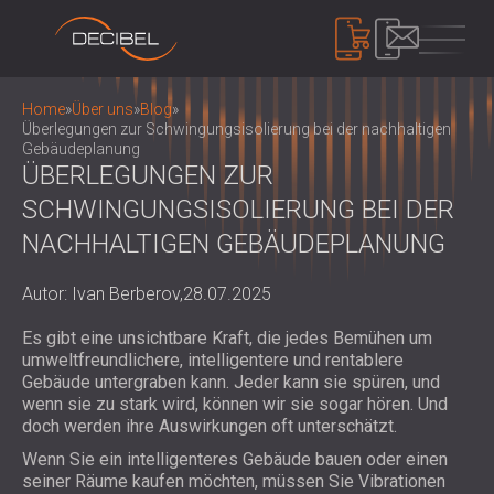
PRODUKTE
Home
»
Über uns
»
Blog
»
Überlegungen zur Schwingungsisolierung bei der nachhaltigen
Gebäudeplanung
ÜBERLEGUNGEN ZUR
SCHALLDÄMMUNG
SCHWINGUNGSISOLIERUNG BEI DER
SCHALLSCHUTZ FÜR DIE WAND
NACHHALTIGEN GEBÄUDEPLANUNG
SCHALLSCHUTZ FÜR DECKEN
AKUSTIKPLATTEN
SCHALLSCHUTZ FÜR BÖDEN
ÖKOLOGISCHE PET-FILZ AKUSTIK
Autor: Ivan Berberov,
28.07.2025
SCHALLSCHUTZ TÜREN
PANEELE UND TRENNWÄNDE
LÄRMSCHUTZ
AKUSTIKPLATTEN AUS PERFORIERTEM
Es gibt eine unsichtbare Kraft, die jedes Bemühen um
SCHALLSCHUTZ EINHAUSUNGEN,
umweltfreundlichere, intelligentere und rentablere
HOLZ
KABINEN UND BARRIEREN
GERÄTE
Gebäude untergraben kann. Jeder kann sie spüren, und
AKUSTISCHE STOFFPANEELE UND
LOUVERS UND SCHALLDÄMPFER
SCHALLPEGELMESSER
wenn sie zu stark wird, können wir sie sogar hören. Und
BAFFEL
ANTIVIBRATIONSHALTERUNGEN, PADS
doch werden ihre Auswirkungen oft unterschätzt.
SOUND MASKING SYSTEM, DOSEMETERS
AKUSTIKPLATTEN AUS LATTENHOLZ
UND AUFHÄNGER
AND SAFETY KITS
Wenn Sie ein intelligenteres Gebäude bauen oder einen
ÜBER UNS
WOOD WOOL AKUSTIKPLATTEN
AUDIOLOGIEKABINEN
seiner Räume kaufen möchten, müssen Sie Vibrationen
WER WIR SIND