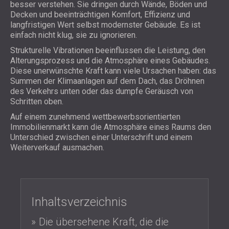
SCHAUMABSORBER, BASSFALLEN UND
besser verstehen. Sie dringen durch Wände, Böden und
BLOG
ANWENDUNGEN
Decken und beeinträchtigen Komfort, Effizienz und
DIFFUSOREN
FORSCHUNG UND ENTWICKLUNG
langfristigen Wert selbst modernster Gebäude. Es ist
SCHALLSCHUTZ UND AKUSTIK FÜR
AKUSTIKPLATTEN UND
einfach nicht klug, sie zu ignorieren.
NEWS
WOHNGEBÄUDE
SCHALLABSORBIERENDE PLATTEN
SERVICES
VIDEO
Strukturelle Vibrationen beeinflussen die Leistung, den
SCHALLSCHUTZ UND AKUSTIK FÜR
AKUSTIK BERATUNG
Alterungsprozess und die Atmosphäre eines Gebäudes.
REFERENZEN
INDUSTRIEGEBÄUDE
AKUSTISCHE SIMULATION
Diese unerwünschte Kraft kann viele Ursachen haben: das
PROJEKTE
MITGLIEDSCHAFTEN
SCHALLSCHUTZ UND AKUSTIK FÜR
Summen der Klimaanlagen auf dem Dach, das Dröhnen
AKUSTIKTECHNIK
des Verkehrs unten oder das dumpfe Geräusch von
BÜROS
MESSUNGEN
Schritten oben.
KONTAKTE
SCHALLDÄMMUNG UND AKUSTIK VON
BAUÜBERWACHUNG
Auf einem zunehmend wettbewerbsorientierten
MASCHINEN UND ANLAGEN
BAUAUSFÜHRUNG
Immobilienmarkt kann die Atmosphäre eines Raums den
DOWNLOADBEREICH
SCHALLSCHUTZ UND AKUSTIK FÜR
Unterschied zwischen einer Unterschrift und einem
PROFESSIONELLE STUDIOS
Weiterverkauf ausmachen.
SCHALLSCHUTZ UND AKUSTIK FÜR
ÖSTERREICH (AT)
LABORE UND PRÜFEINRICHTUNGEN
БЪЛГАРИЯ (BG)
SCHALLSCHUTZ UND AKUSTIK FÜR
GREAT BRITAIN (GB)
SUCHE
RESTAURANTS UND CLUBS
DEUTSCHLAND (DE)
Inhaltsverzeichnis
SCHALLSCHUTZ UND
SRBIJA (RS)
Die übersehene Kraft, die die
AKUSTIKLÖSUNGEN FÜR HOTELS
ROMÂNIA (RO)