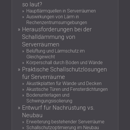
so laut?
SCHALLSCHUTZ UND AKUSTIK FÜR
POLAND (PL)
Hauptlärmquellen in Serverräumen
HALLEN
FINLAND (FI)
Auswirkungen von Lärm in
SCHALLDÄMMUNG UND
РОССИЯ (RU)
Rechenzentrumsumgebungen
AKUSTIKLÖSUNGEN FÜR
USA (US)
Herausforderungen bei der
SOUTH AFRICA (ZA)
EINZELHANDELSFLÄCHEN
Schalldämmung von
SCHALLSCHUTZ UND AKUSTIK FÜR
Serverräumen
BILDUNGSEINRICHTUNGEN
Belüftung und Lärmschutz im
SCHALLSCHUTZ UND AKUSTIK FÜR
Gleichgewicht
Körperschall durch Böden und Wände
GESUNDHEITSEINRICHTUNGE
Praktische Schallschutzlösungen
SCHALLSCHUTZ UND
für Serverräume
AKUSTIKLÖSUNGEN FÜR DEN
Akustikplatten für Wände und Decken
AUDIOLOGIEBEREICH
Akustische Türen und Fensterdichtungen
SCHALLDÄMMUNG UND
Bodenunterlagen und
AKUSTIKLÖSUNGEN FÜR
Schwingungsisolierung
Entwurf für Nachrüstung vs.
RECHENZENTREN
Neubau
Erweiterung bestehender Serverräume
Schallschutzoptimierung im Neubau