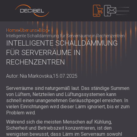
PRODUKTE
Home
»
Über uns
»
Blog
»
Intelligente Schalldämmung für Serverräume in Rechenzentren
INTELLIGENTE SCHALLDÄMMUNG
FÜR SERVERRÄUME IN
SCHALLDÄMMUNG
SCHALLSCHUTZ FÜR DIE WAND
RECHENZENTREN
SCHALLSCHUTZ FÜR DECKEN
AKUSTIKPLATTEN
SCHALLSCHUTZ FÜR BÖDEN
Autor: Nia Markovska,
15.07.2025
ÖKOLOGISCHE PET-FILZ AKUSTIK
SCHALLSCHUTZ TÜREN
PANEELE UND TRENNWÄNDE
LÄRMSCHUTZ
Serverräume sind naturgemäß laut. Das ständige Summen
AKUSTIKPLATTEN AUS PERFORIERTEM
SCHALLSCHUTZ EINHAUSUNGEN,
von Lüftern, Netzteilen und Lüftungssystemen kann
HOLZ
schnell einen unangenehmen Geräuschpegel erreichen. In
KABINEN UND BARRIEREN
GERÄTE
vielen Einrichtungen wird dieser Lärm ignoriert, bis er zum
AKUSTISCHE STOFFPANEELE UND
LOUVERS UND SCHALLDÄMPFER
SCHALLPEGELMESSER
Problem wird.
BAFFEL
ANTIVIBRATIONSHALTERUNGEN, PADS
SOUND MASKING SYSTEM, DOSEMETERS
Während sich die meisten Menschen auf Kühlung,
AKUSTIKPLATTEN AUS LATTENHOLZ
UND AUFHÄNGER
AND SAFETY KITS
Sicherheit und Betriebszeit konzentrieren, ist den
ÜBER UNS
WOOD WOOL AKUSTIKPLATTEN
AUDIOLOGIEKABINEN
wenigsten bewusst, dass Lärm im Serverraum sowohl
WER WIR SIND