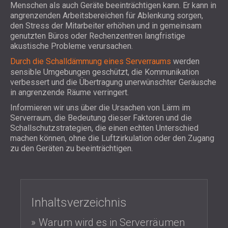
SCHAUMABSORBER, BASSFALLEN UND
Menschen als auch Geräte beeinträchtigen kann. Er kann in
BLOG
ANWENDUNGEN
angrenzenden Arbeitsbereichen für Ablenkung sorgen,
DIFFUSOREN
FORSCHUNG UND ENTWICKLUNG
den Stress der Mitarbeiter erhöhen und in gemeinsam
SCHALLSCHUTZ UND AKUSTIK FÜR
AKUSTIKPLATTEN UND
genutzten Büros oder Rechenzentren langfristige
NEWS
WOHNGEBÄUDE
SCHALLABSORBIERENDE PLATTEN
SERVICES
akustische Probleme verursachen.
VIDEO
SCHALLSCHUTZ UND AKUSTIK FÜR
AKUSTIK BERATUNG
Durch die Schalldämmung eines Serverraums
werden
REFERENZEN
INDUSTRIEGEBÄUDE
AKUSTISCHE SIMULATION
sensible Umgebungen geschützt, die Kommunikation
PROJEKTE
MITGLIEDSCHAFTEN
SCHALLSCHUTZ UND AKUSTIK FÜR
AKUSTIKTECHNIK
verbessert und die Übertragung unerwünschter Geräusche
in angrenzende Räume verringert.
BÜROS
MESSUNGEN
KONTAKTE
SCHALLDÄMMUNG UND AKUSTIK VON
BAUÜBERWACHUNG
Informieren wir uns über die Ursachen von Lärm im
Serverraum, die Bedeutung dieser Faktoren und die
MASCHINEN UND ANLAGEN
BAUAUSFÜHRUNG
Schallschutzstrategien, die einen echten Unterschied
DOWNLOADBEREICH
SCHALLSCHUTZ UND AKUSTIK FÜR
machen können, ohne die Luftzirkulation oder den Zugang
PROFESSIONELLE STUDIOS
zu den Geräten zu beeinträchtigen.
SCHALLSCHUTZ UND AKUSTIK FÜR
ÖSTERREICH (AT)
LABORE UND PRÜFEINRICHTUNGEN
БЪЛГАРИЯ (BG)
SCHALLSCHUTZ UND AKUSTIK FÜR
GREAT BRITAIN (GB)
SUCHE
RESTAURANTS UND CLUBS
DEUTSCHLAND (DE)
Inhaltsverzeichnis
SCHALLSCHUTZ UND
SRBIJA (RS)
Warum wird es in Serverräumen
AKUSTIKLÖSUNGEN FÜR HOTELS
ROMÂNIA (RO)