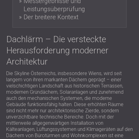
Messergebnisse und
SCHALLSCHUTZ UND AKUSTIK FÜR
POLAND (PL)
Leistungsüberprüfung
HALLEN
FINLAND (FI)
Der breitere Kontext
SCHALLDÄMMUNG UND
РОССИЯ (RU)
AKUSTIKLÖSUNGEN FÜR
USA (US)
SOUTH AFRICA (ZA)
EINZELHANDELSFLÄCHEN
Dachlärm – Die versteckte
SCHALLSCHUTZ UND AKUSTIK FÜR
Herausforderung moderner
BILDUNGSEINRICHTUNGEN
Architektur
SCHALLSCHUTZ UND AKUSTIK FÜR
GESUNDHEITSEINRICHTUNGE
Die Skyline Österreichs, insbesondere Wiens, wird seit
SCHALLSCHUTZ UND
langem von ihren markanten Dächern geprägt – einer
AKUSTIKLÖSUNGEN FÜR DEN
vielschichtigen Landschaft aus historischen Terrassen,
AUDIOLOGIEBEREICH
modernen Gründächern, Solaranlagen und zunehmend
auch den mechanischen Systemen, die moderne
SCHALLDÄMMUNG UND
Gebäude funktionsfähig halten. Diese erhöhten Räume
AKUSTIKLÖSUNGEN FÜR
sind nicht mehr nur architektonische Zierde, sondern
RECHENZENTREN
unverzichtbare technische Bereiche. Doch mit der
mittlerweile allgegenwärtigen Installation von
Kälteanlagen, Lüftungssystemen und Klimageräten auf den
Dächern von Bürotürmen und Wohnkomplexen ist eine