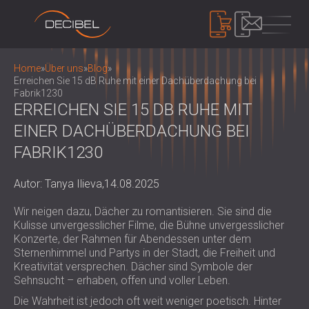
PRODUKTE
Home
»
Über uns
»
Blog
»
Erreichen Sie 15 dB Ruhe mit einer Dachüberdachung bei
Fabrik1230
ERREICHEN SIE 15 DB RUHE MIT
SCHALLDÄMMUNG
EINER DACHÜBERDACHUNG BEI
SCHALLSCHUTZ FÜR DIE WAND
FABRIK1230
SCHALLSCHUTZ FÜR DECKEN
AKUSTIKPLATTEN
SCHALLSCHUTZ FÜR BÖDEN
ÖKOLOGISCHE PET-FILZ AKUSTIK
Autor: Tanya Ilieva,
14.08.2025
SCHALLSCHUTZ TÜREN
PANEELE UND TRENNWÄNDE
LÄRMSCHUTZ
AKUSTIKPLATTEN AUS PERFORIERTEM
Wir neigen dazu, Dächer zu romantisieren. Sie sind die
SCHALLSCHUTZ EINHAUSUNGEN,
Kulisse unvergesslicher Filme, die Bühne unvergesslicher
HOLZ
KABINEN UND BARRIEREN
GERÄTE
Konzerte, der Rahmen für Abendessen unter dem
AKUSTISCHE STOFFPANEELE UND
LOUVERS UND SCHALLDÄMPFER
SCHALLPEGELMESSER
Sternenhimmel und Partys in der Stadt, die Freiheit und
BAFFEL
ANTIVIBRATIONSHALTERUNGEN, PADS
Kreativität versprechen. Dächer sind Symbole der
SOUND MASKING SYSTEM, DOSEMETERS
AKUSTIKPLATTEN AUS LATTENHOLZ
Sehnsucht – erhaben, offen und voller Leben.
UND AUFHÄNGER
AND SAFETY KITS
ÜBER UNS
WOOD WOOL AKUSTIKPLATTEN
AUDIOLOGIEKABINEN
Die Wahrheit ist jedoch oft weit weniger poetisch. Hinter
WER WIR SIND