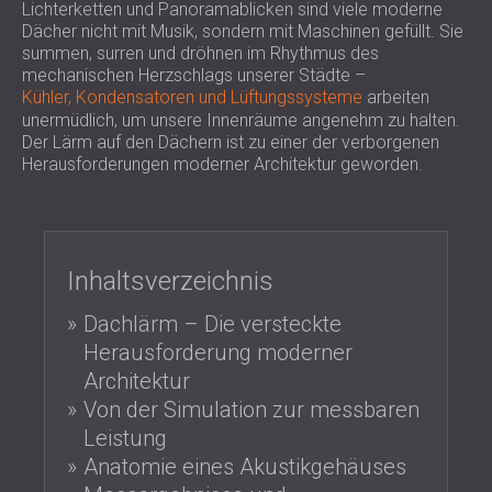
SCHAUMABSORBER, BASSFALLEN UND
Lichterketten und Panoramablicken sind viele moderne
BLOG
ANWENDUNGEN
Dächer nicht mit Musik, sondern mit Maschinen gefüllt. Sie
DIFFUSOREN
FORSCHUNG UND ENTWICKLUNG
summen, surren und dröhnen im Rhythmus des
SCHALLSCHUTZ UND AKUSTIK FÜR
AKUSTIKPLATTEN UND
mechanischen Herzschlags unserer Städte –
NEWS
WOHNGEBÄUDE
SCHALLABSORBIERENDE PLATTEN
SERVICES
Kühler, Kondensatoren und Lüftungssysteme
arbeiten
VIDEO
SCHALLSCHUTZ UND AKUSTIK FÜR
unermüdlich, um unsere Innenräume angenehm zu halten.
AKUSTIK BERATUNG
REFERENZEN
Der Lärm auf den Dächern ist zu einer der verborgenen
INDUSTRIEGEBÄUDE
AKUSTISCHE SIMULATION
PROJEKTE
MITGLIEDSCHAFTEN
Herausforderungen moderner Architektur geworden.
SCHALLSCHUTZ UND AKUSTIK FÜR
AKUSTIKTECHNIK
BÜROS
MESSUNGEN
KONTAKTE
SCHALLDÄMMUNG UND AKUSTIK VON
BAUÜBERWACHUNG
MASCHINEN UND ANLAGEN
BAUAUSFÜHRUNG
Inhaltsverzeichnis
DOWNLOADBEREICH
SCHALLSCHUTZ UND AKUSTIK FÜR
PROFESSIONELLE STUDIOS
Dachlärm – Die versteckte
SCHALLSCHUTZ UND AKUSTIK FÜR
ÖSTERREICH (AT)
Herausforderung moderner
LABORE UND PRÜFEINRICHTUNGEN
БЪЛГАРИЯ (BG)
Architektur
SCHALLSCHUTZ UND AKUSTIK FÜR
GREAT BRITAIN (GB)
Von der Simulation zur messbaren
SUCHE
RESTAURANTS UND CLUBS
DEUTSCHLAND (DE)
Leistung
SCHALLSCHUTZ UND
SRBIJA (RS)
Anatomie eines Akustikgehäuses
AKUSTIKLÖSUNGEN FÜR HOTELS
ROMÂNIA (RO)