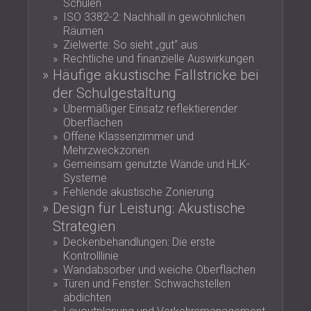
Schulen
SCHALLSCHUTZ UND AKUSTIK FÜR
POLAND (PL)
ISO 3382-2: Nachhall in gewöhnlichen
HALLEN
FINLAND (FI)
Räumen
SCHALLDÄMMUNG UND
Zielwerte: So sieht „gut“ aus
РОССИЯ (RU)
Rechtliche und finanzielle Auswirkungen
AKUSTIKLÖSUNGEN FÜR
USA (US)
Häufige akustische Fallstricke bei
SOUTH AFRICA (ZA)
EINZELHANDELSFLÄCHEN
der Schulgestaltung
SCHALLSCHUTZ UND AKUSTIK FÜR
Übermäßiger Einsatz reflektierender
BILDUNGSEINRICHTUNGEN
Oberflächen
SCHALLSCHUTZ UND AKUSTIK FÜR
Offene Klassenzimmer und
Mehrzweckzonen
GESUNDHEITSEINRICHTUNGE
Gemeinsam genutzte Wände und HLK-
SCHALLSCHUTZ UND
Systeme
AKUSTIKLÖSUNGEN FÜR DEN
Fehlende akustische Zonierung
AUDIOLOGIEBEREICH
Design für Leistung: Akustische
SCHALLDÄMMUNG UND
Strategien
AKUSTIKLÖSUNGEN FÜR
Deckenbehandlungen: Die erste
Kontrolllinie
RECHENZENTREN
Wandabsorber und weiche Oberflächen
Türen und Fenster: Schwachstellen
abdichten