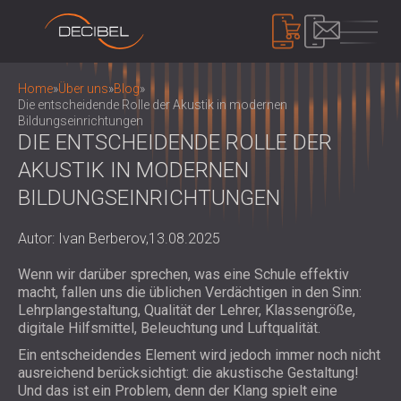
PRODUKTE
Home
»
Über uns
»
Blog
»
Die entscheidende Rolle der Akustik in modernen
Bildungseinrichtungen
DIE ENTSCHEIDENDE ROLLE DER
SCHALLDÄMMUNG
AKUSTIK IN MODERNEN
SCHALLSCHUTZ FÜR DIE WAND
BILDUNGSEINRICHTUNGEN
SCHALLSCHUTZ FÜR DECKEN
AKUSTIKPLATTEN
SCHALLSCHUTZ FÜR BÖDEN
ÖKOLOGISCHE PET-FILZ AKUSTIK
Autor: Ivan Berberov,
13.08.2025
SCHALLSCHUTZ TÜREN
PANEELE UND TRENNWÄNDE
LÄRMSCHUTZ
AKUSTIKPLATTEN AUS PERFORIERTEM
Wenn wir darüber sprechen, was eine Schule effektiv
SCHALLSCHUTZ EINHAUSUNGEN,
macht, fallen uns die üblichen Verdächtigen in den Sinn:
HOLZ
KABINEN UND BARRIEREN
GERÄTE
Lehrplangestaltung, Qualität der Lehrer, Klassengröße,
AKUSTISCHE STOFFPANEELE UND
LOUVERS UND SCHALLDÄMPFER
SCHALLPEGELMESSER
digitale Hilfsmittel, Beleuchtung und Luftqualität.
BAFFEL
ANTIVIBRATIONSHALTERUNGEN, PADS
SOUND MASKING SYSTEM, DOSEMETERS
Ein entscheidendes Element wird jedoch immer noch nicht
AKUSTIKPLATTEN AUS LATTENHOLZ
UND AUFHÄNGER
AND SAFETY KITS
ausreichend berücksichtigt: die akustische Gestaltung!
ÜBER UNS
WOOD WOOL AKUSTIKPLATTEN
AUDIOLOGIEKABINEN
Und das ist ein Problem, denn der Klang spielt eine
WER WIR SIND