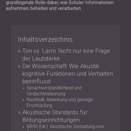
SCHAUMABSORBER, BASSFALLEN UND
grundlegende Rolle dabei, wie Schüler Informationen
BLOG
ANWENDUNGEN
aufnehmen, behalten und verarbeiten.
DIFFUSOREN
FORSCHUNG UND ENTWICKLUNG
SCHALLSCHUTZ UND AKUSTIK FÜR
AKUSTIKPLATTEN UND
NEWS
WOHNGEBÄUDE
SCHALLABSORBIERENDE PLATTEN
SERVICES
VIDEO
SCHALLSCHUTZ UND AKUSTIK FÜR
AKUSTIK BERATUNG
REFERENZEN
INDUSTRIEGEBÄUDE
Inhaltsverzeichnis
AKUSTISCHE SIMULATION
PROJEKTE
MITGLIEDSCHAFTEN
SCHALLSCHUTZ UND AKUSTIK FÜR
AKUSTIKTECHNIK
Ton vs. Lärm: Nicht nur eine Frage
BÜROS
MESSUNGEN
der Lautstärke
KONTAKTE
SCHALLDÄMMUNG UND AKUSTIK VON
BAUÜBERWACHUNG
Die Wissenschaft: Wie Akustik
MASCHINEN UND ANLAGEN
BAUAUSFÜHRUNG
kognitive Funktionen und Verhalten
DOWNLOADBEREICH
SCHALLSCHUTZ UND AKUSTIK FÜR
beeinflusst
PROFESSIONELLE STUDIOS
Sprachverständlichkeit und
SCHALLSCHUTZ UND AKUSTIK FÜR
ÖSTERREICH (AT)
Gedächtnisleistung
LABORE UND PRÜFEINRICHTUNGEN
БЪЛГАРИЯ (BG)
Nachhall, Ablenkung und geistige
SCHALLSCHUTZ UND AKUSTIK FÜR
Erschöpfung
GREAT BRITAIN (GB)
Akustische Standards für
SUCHE
RESTAURANTS UND CLUBS
DEUTSCHLAND (DE)
Bildungseinrichtungen
SCHALLSCHUTZ UND
SRBIJA (RS)
BB93 (UK): Akustische Gestaltung von
AKUSTIKLÖSUNGEN FÜR HOTELS
ROMÂNIA (RO)