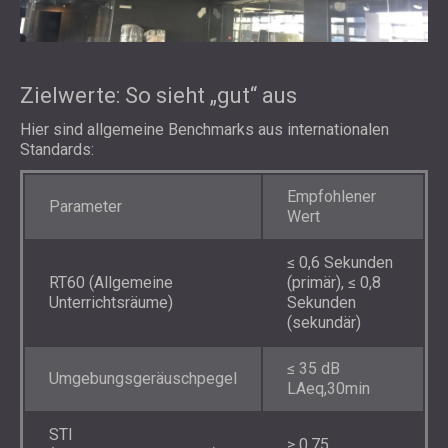
Zielwerte: So sieht „gut“ aus
Hier sind allgemeine Benchmarks aus internationalen
Standards:
Empfohlener
Parameter
Wert
≤ 0,6 Sekunden
RT60 (Allgemeine
(primär), ≤ 0,8
Unterrichtsräume)
Sekunden
(sekundär)
≤ 35 dB
Umgebungsgeräuschpegel
LAeq,30min
STI
≥ 0,75