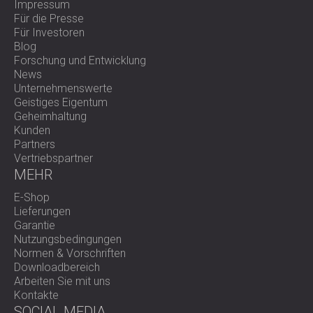
Impressum
SCHALLSCHUTZ UND AKUSTIK FÜR
POLAND (PL)
Für die Presse
HALLEN
FINLAND (FI)
Für Investoren
SCHALLDÄMMUNG UND
РОССИЯ (RU)
Blog
Forschung und Entwicklung
AKUSTIKLÖSUNGEN FÜR
USA (US)
News
SOUTH AFRICA (ZA)
EINZELHANDELSFLÄCHEN
Unternehmenswerte
SCHALLSCHUTZ UND AKUSTIK FÜR
Geistiges Eigentum
Geheimhaltung
BILDUNGSEINRICHTUNGEN
Kunden
SCHALLSCHUTZ UND AKUSTIK FÜR
Partners
GESUNDHEITSEINRICHTUNGE
Vertriebspartner
SCHALLSCHUTZ UND
MEHR
AKUSTIKLÖSUNGEN FÜR DEN
E-Shop
AUDIOLOGIEBEREICH
Lieferungen
SCHALLDÄMMUNG UND
Garantie
Nutzungsbedingungen
AKUSTIKLÖSUNGEN FÜR
Normen & Vorschriften
RECHENZENTREN
Downloadbereich
Arbeiten Sie mit uns
Kontakte
SOCIAL MEDIA