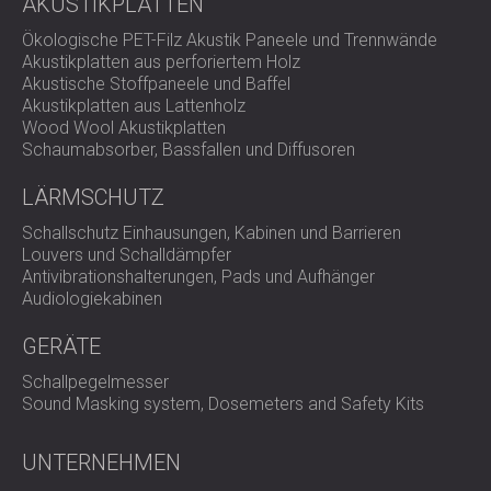
AKUSTIKPLATTEN
SCHAUMABSORBER, BASSFALLEN UND
BLOG
ANWENDUNGEN
DIFFUSOREN
Ökologische PET-Filz Akustik Paneele und Trennwände
FORSCHUNG UND ENTWICKLUNG
SCHALLSCHUTZ UND AKUSTIK FÜR
Akustikplatten aus perforiertem Holz
AKUSTIKPLATTEN UND
NEWS
Akustische Stoffpaneele und Baffel
WOHNGEBÄUDE
SCHALLABSORBIERENDE PLATTEN
SERVICES
Akustikplatten aus Lattenholz
VIDEO
SCHALLSCHUTZ UND AKUSTIK FÜR
AKUSTIK BERATUNG
Wood Wool Akustikplatten
REFERENZEN
INDUSTRIEGEBÄUDE
AKUSTISCHE SIMULATION
Schaumabsorber, Bassfallen und Diffusoren
PROJEKTE
MITGLIEDSCHAFTEN
SCHALLSCHUTZ UND AKUSTIK FÜR
AKUSTIKTECHNIK
LÄRMSCHUTZ
BÜROS
MESSUNGEN
KONTAKTE
SCHALLDÄMMUNG UND AKUSTIK VON
BAUÜBERWACHUNG
Schallschutz Einhausungen, Kabinen und Barrieren
Louvers und Schalldämpfer
MASCHINEN UND ANLAGEN
BAUAUSFÜHRUNG
Antivibrationshalterungen, Pads und Aufhänger
DOWNLOADBEREICH
SCHALLSCHUTZ UND AKUSTIK FÜR
Audiologiekabinen
PROFESSIONELLE STUDIOS
SCHALLSCHUTZ UND AKUSTIK FÜR
GERÄTE
ÖSTERREICH (AT)
LABORE UND PRÜFEINRICHTUNGEN
БЪЛГАРИЯ (BG)
Schallpegelmesser
SCHALLSCHUTZ UND AKUSTIK FÜR
GREAT BRITAIN (GB)
Sound Masking system, Dosemeters and Safety Kits
SUCHE
RESTAURANTS UND CLUBS
DEUTSCHLAND (DE)
SCHALLSCHUTZ UND
SRBIJA (RS)
UNTERNEHMEN
AKUSTIKLÖSUNGEN FÜR HOTELS
ROMÂNIA (RO)