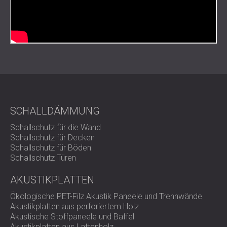
Schwingungsisolierung (≥400 U/min)
Funktion: vertikale und horizontale Abstützung
(Erdbeben- und Windlastschutz)
Basis: Elastisches Gummiprofil für verbesserte
Hochfrequenzisolierung
Einstellung: integriertes Höhenverstellsystem
Wartungsaufwand: minimal, langlebige mechanische
Konstruktion
Am besten geeignet für
SCHALLDÄMMUNG
Schallschutz für die Wand
Schallschutz für Decken
Luftkompressoren und Kältemaschinen
Schallschutz für Böden
Wasserkühltürme und Klimaanlagen
Schallschutz Türen
Motoren und rotierende Maschinen
Industrielle mechanische Plattformen
AKUSTIKPLATTEN
Ausrüstung, die seismischen Aktivitäten oder starken
Windkräften ausgesetzt ist
Ökologische PET-Filz Akustik Paneele und Trennwände
Akustikplatten aus perforiertem Holz
Akustische Stoffpaneele und Baffel
Entwickelte Festigkeit für
Akustikplatten aus Lattenholz