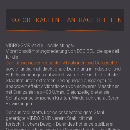
SCHALLSCHUTZ UND AKUSTIK FÜR
POLAND (PL)
HALLEN
FINLAND (FI)
SCHALLDÄMMUNG UND
РОССИЯ (RU)
SOFORT-KAUFEN
ANFRAGE STELLEN
AKUSTIKLÖSUNGEN FÜR
USA (US)
SOUTH AFRICA (ZA)
EINZELHANDELSFLÄCHEN
SCHALLSCHUTZ UND AKUSTIK FÜR
VIBRO-SMR ist die Hochleistungs-
BILDUNGSEINRICHTUNGEN
Vibrationsdämpfungsfederung von DECIBEL, die speziell
SCHALLSCHUTZ UND AKUSTIK FÜR
für die
Dämpfung niederfrequenter Vibrationen und Geräusche
GESUNDHEITSEINRICHTUNGE
sowie für die multidirektionale Dämpfung in Industrie- und
SCHALLSCHUTZ UND
HLK-Anwendungen entwickelt wurde. Sie ist für höchste
AKUSTIKLÖSUNGEN FÜR DEN
Stabilität unter extremen Bedingungen ausgelegt und
AUDIOLOGIEBEREICH
absorbiert effektiv Vibrationen von schweren Maschinen
mit Drehzahlen ab 400 U/min. Gleichzeitig bietet sie
SCHALLDÄMMUNG UND
Schutz vor seismischen Kräften, Winddruck und äußeren
AKUSTIKLÖSUNGEN FÜR
Einwirkungen.
RECHENZENTREN
Der aus robustem, korrosionsbeständigem Stahl
gefertigte VIBRO-SMR vereint Stabilität mit
fortschrittlichem Design. Dank des höhenverstellbaren
Mechanismus lässt sich die Maschine bei der Installation