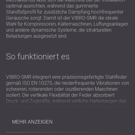
optimal ausrichten, während das gummierte
Standfußprofil für zusätzliche Dämpfung hochfrequenter
Geräusche sorgt. Damit ist der VIBRO-SMR die ideale
Wahl für Kompressoren, Kältemaschinen, Lüftungsanlagen
und andere dynamische Systeme, die strukturellen
Belastungen ausgesetzt sind.
So funktioniert es
VIBRO-SMR integriert eine präzisionsgefertigte Stahlfeder
gemäß ISO EN 10270, die niederfrequente Vibrationen von
schweren, rotierenden oder oszillierenden Maschinen
isoliert. Die vertikale Flexibilität der Feder absorbiert
Druck- und Zugkräfte, während seitliche Haltestangen das
Gerät gegen seismische oder windbedingte Bewegungen
stabilisieren.
Eine elastische Gummidichtung trennt die
MEHR ANZEIGEN
Metalloberflächen, verhindert Schallbrücken und
verbessert die Hochfrequenzisolierung. Das aus