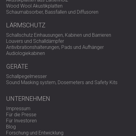
Wood Wool Akustikplatten
dynamische Umgebungen
Schaumabsorber, Bassfallen und Diffusoren
LÄRMSCHUTZ
VIBRO-SMR bietet präzise Isolierung, seismische
Schallschutz Einhausungen, Kabinen und Barrieren
Dämpfung und Schwingungsdämpfung in einem einzigen,
Louvers und Schalldämpfer
robusten System.
Kontaktieren Sie DECIBEL noch heute
Antivibrationshalterungen, Pads und Aufhänger
und sichern Sie sich dauerhafte Anlagenstabilität,
Audiologiekabinen
Sicherheit und optimale Akustik.
GERÄTE
Schallpegelmesser
Sound Masking system, Dosemeters and Safety Kits
UNTERNEHMEN
Impressum
Für die Presse
Für Investoren
Blog
Forschung und Entwicklung