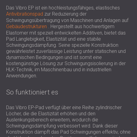
SCHALLSCHUTZ UND AKUSTIK FÜR
POLAND (PL)
Das Vibro EP ist ein hochleistungsfähiges, elastisches
HALLEN
FINLAND (FI)
Antivibrationspad
zur Reduzierung der
SCHALLDÄMMUNG UND
РОССИЯ (RU)
Schwingungsübertragung von Maschinen und Anlagen auf
Gebäudestrukturen
. Hergestellt aus hochwertigem
AKUSTIKLÖSUNGEN FÜR
USA (US)
Elastomer mit speziell entwickelten Additiven, bietet das
SOUTH AFRICA (ZA)
EINZELHANDELSFLÄCHEN
Pad Langlebigkeit, Elastizität und eine stabile
SCHALLSCHUTZ UND AKUSTIK FÜR
Schwingungsdämpfung. Seine spezielle Konstruktion
gewährleistet zuverlässige Leistung unter statischen und
BILDUNGSEINRICHTUNGEN
dynamischen Bedingungen und ist somit eine
SCHALLSCHUTZ UND AKUSTIK FÜR
kostengünstige Lösung zur Schwingungsisolierung in der
GESUNDHEITSEINRICHTUNGE
HLK-Technik, im Maschinenbau und in industriellen
SCHALLSCHUTZ UND
Anwendungen.
AKUSTIKLÖSUNGEN FÜR DEN
AUDIOLOGIEBEREICH
So funktioniert es
SCHALLDÄMMUNG UND
AKUSTIKLÖSUNGEN FÜR
Das Vibro EP-Pad verfügt über eine Reihe zylindrischer
Löcher, die die Elastizität erhöhen und den
RECHENZENTREN
Auslenkungsbereich erweitern, wodurch die
Schwingungsdämpfung verbessert wird. Dank dieser
Konstruktion dämpft das Pad Schwingungen effektiv, ohne