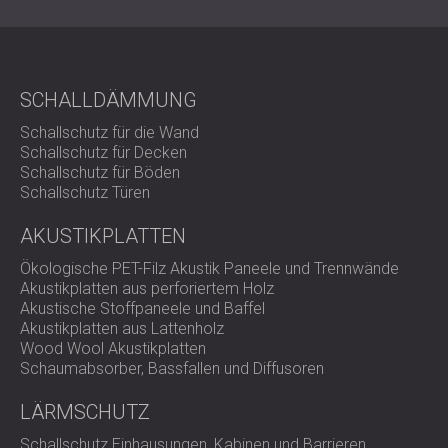
Alltagsgeräte
Vibro EP bietet eine einfache, aber leistungsstarke Lösung
zur Schwingungsdämpfung. Dank seiner robusten
SCHALLDÄMMUNG
Elastomerkonstruktion, der vielfältigen
Belastungskonfigurationen und der Kompatibilität mit
Schallschutz für die Wand
anderen Isolationselementen eignet es sich für ein breites
Schallschutz für Decken
Spektrum industrieller und mechanischer Anwendungen.
Schallschutz für Böden
Kontaktieren Sie DECIBEL noch heute,
um die passende
Schallschutz Türen
Vibro EP-Konfiguration für Ihr Projekt zu finden.
AKUSTIKPLATTEN
Ökologische PET-Filz Akustik Paneele und Trennwände
Akustikplatten aus perforiertem Holz
Akustische Stoffpaneele und Baffel
Akustikplatten aus Lattenholz
Wood Wool Akustikplatten
Schaumabsorber, Bassfallen und Diffusoren
LÄRMSCHUTZ
Schallschutz Einhausungen, Kabinen und Barrieren