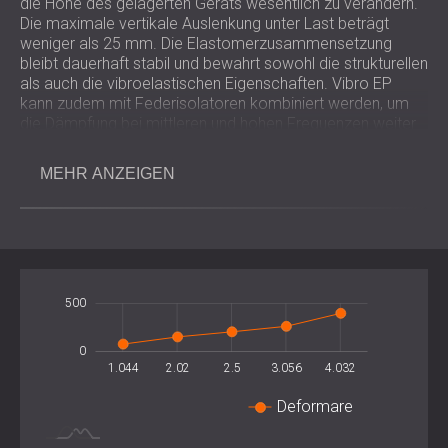
die Höhe des gelagerten Geräts wesentlich zu verändern.
Die maximale vertikale Auslenkung unter Last beträgt
weniger als 25 mm. Die Elastomerzusammensetzung
bleibt dauerhaft stabil und bewahrt sowohl die strukturellen
als auch die vibroelastischen Eigenschaften. Vibro EP
kann zudem mit Federisolatoren kombiniert werden, um
die Dämpfung bei mittleren und hohen Frequenzen weiter
zu verbessern.
MEHR ANZEIGEN
Wichtigste Vorteile
Hohe Elastizität und Schwingungsdämpfungseffizienz
Stabile Höhe und Durchbiegung unter Betriebslasten
Die zylindrische Hohlraumkonstruktion verbessert die
-1,000
1,000
-500
500
-400
-200
Schwingungsisolierung.
Erhältlich in verschiedenen Tragfähigkeiten: graue,
200
blaue und rote Ausführungen
0
Langlebiges Elastomermaterial mit verstärkenden
1.044
2.02
2.5
L
3.056
4.032
Zusätzen
Deformare
Kompatibel mit Federisolatoren für Hybridleistung
Einfacher und wartungsfreier Betrieb