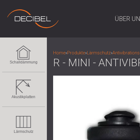
ÜBER U
Home
»
Produkte
»
Lärmschutz
»
Antivibration
R - MINI - ANTI
Schalldämmung
Akustikplatten
Lärmschutz