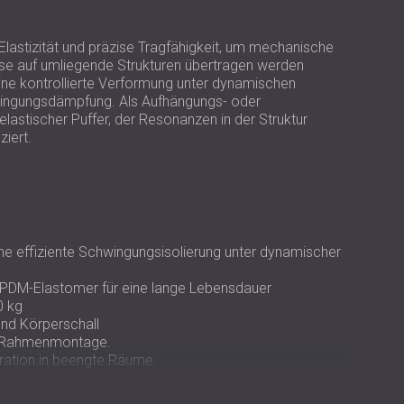
USA | US
SOUTH AFRICA | ZA
lastizität und präzise Tragfähigkeit, um mechanische
se auf umliegende Strukturen übertragen werden
ine kontrollierte Verformung unter dynamischen
wingungsdämpfung. Als Aufhängungs- oder
elastischer Puffer, der Resonanzen in der Struktur
ziert.
eine effiziente Schwingungsisolierung unter dynamischer
EPDM-Elastomer für eine lange Lebensdauer
0 kg
und Körperschall
r Rahmenmontage.
ration in beengte Räume