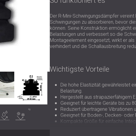
So funktioniert es
Der R-Mini-Schwingungsdämpfer vereint E
Schwingungen zu absorbieren, bevor die
können. Seine Konstruktion ermöglicht e
Belastungen und verbessert so die Sch
Montageelement eingesetzt, wirkt er als 
verhindert und die Schallausbreitung redu
Wichtigste Vorteile
Die hohe Elastizität gewährleistet 
Belastung.
Hergestellt aus strapazierfähigem 
Geeignet für leichte Geräte bis zu 8
Reduziert übertragene Vibrationen 
sserbeständigkeit
Wasserbeständig
Geeignet für Boden-, Decken- ode
Kompakte Größe für einfache Integ