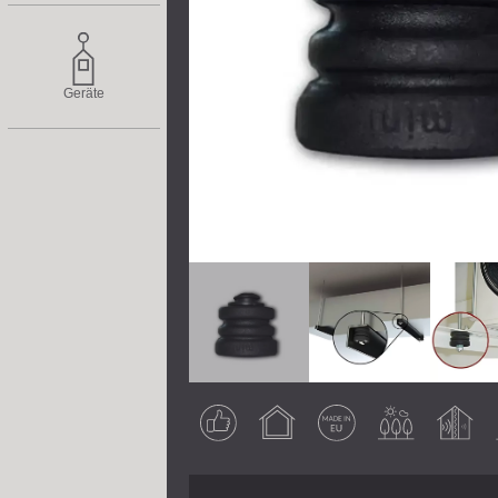
Geräte
Garantiertes
Verwendung
Made in EU
Verwendung
Schalldämmung
Wa
Ergebnis
im
im
Innenbereich
Außenbereich