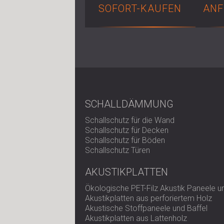
SOFORT-KAUFEN
ANF
SCHALLDÄMMUNG
Schallschutz für die Wand
Schallschutz für Decken
Schallschutz für Böden
Schallschutz Türen
AKUSTIKPLATTEN
Ökologische PET-Filz Akustik Paneele 
Akustikplatten aus perforiertem Holz
Akustische Stoffpaneele und Baffel
Akustikplatten aus Lattenholz