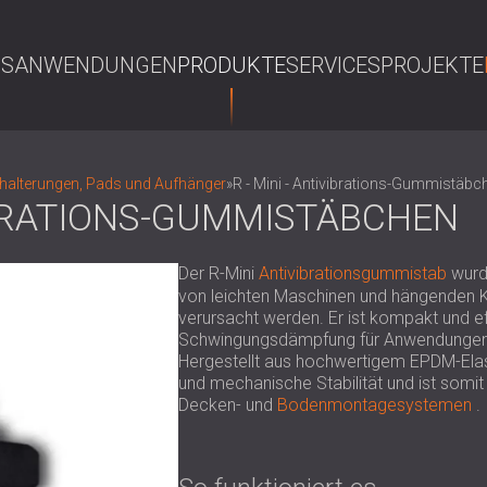
NS
ANWENDUNGEN
PRODUKTE
SERVICES
PROJEKTE
S
shalterungen, Pads und Aufhänger
»
R - Mini - Antivibrations-Gummistäbc
VIBRATIONS-GUMMISTÄBCHEN
Der R-Mini
Antivibrationsgummistab
wurde
von leichten Maschinen und hängenden K
verursacht werden. Er ist kompakt und ef
Schwingungsdämpfung für Anwendungen wi
Hergestellt aus hochwertigem EPDM-Elasto
und mechanische Stabilität und ist somi
Decken- und
Bodenmontagesystemen
.