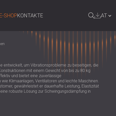
E-SHOP
KONTAKTE
AT
UCHE
БЪЛГАРИЯ | BG
hen
GREAT BRITAIN | GB
DEUTSCHLAND | DE
 entwickelt, um Vibrationsprobleme zu beseitigen, die
SRBIJA | RS
onstruktionen mit einem Gewicht von bis zu 80 kg
fektiv und bietet eine zuverlässige
ROMÂNIA | RO
e Klimaanlagen, Ventilatoren und leichte Maschinen.
mer, gewährleistet er dauerhafte Leistung, Elastizität
POLAND | PL
t eine robuste Lösung zur Schwingungsdämpfung in
FINLAND | FI
РОССИЯ | RU