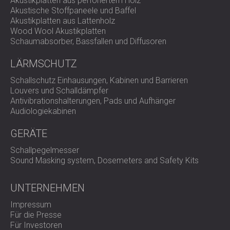
Akustikplatten aus perforiertem Holz
Akustische Stoffpaneele und Baffel
Akustikplatten aus Lattenholz
Wichtigste Vorteile
Wood Wool Akustikplatten
Schaumabsorber, Bassfallen und Diffusoren
LÄRMSCHUTZ
Präzisionsklasse 1: Vollständig konform mit den
Normen IEC 61672-1:2002 für genaue Umwelt- und
Schallschutz Einhausungen, Kabinen und Barrieren
Arbeitsplatzlärmmessungen.
Louvers und Schalldämpfer
Oktavbandfilter in Echtzeit: Messen Sie alle
Antivibrationshalterungen, Pads und Aufhänger
Frequenzbänder gleichzeitig für eine detaillierte
Audiologiekabinen
Geräuschanalyse und die korrekte Auswahl des
Gehörschutzes.
GERÄTE
Doppelfunktionalität: Gleichermaßen effektiv für die
Lärmüberwachung am Arbeitsplatz und die
Schallpegelmesser
Beurteilung der Lärmbelastung in der Umwelt.
Sound Masking system, Dosemeters and Safety Kits
Langzeitüberwachungsfunktion: Integrierte
Zeitschaltuhren und die Kompatibilität mit Outdoor-
UNTERNEHMEN
Kits machen es geeignet für ausgedehnte
Umweltuntersuchungen.
Impressum
Müheloses Datenmanagement: Großer interner
Für die Presse
Speicher und die AnalyzerPlus-Software
Für Investoren
ermöglichen sofortige Berichterstellung und