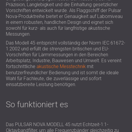
SCHALLSCHUTZ UND AKUSTIK FÜR
Präzision, Langlebigkeit und die Einhaltung gesetzlicher
POLAND (PL)
Vorschriften entwickelt wurde. Als Flaggschiff der Pulsar
HALLEN
FINLAND (FI)
Nova-Produktreihe bietet er Genauigkeit auf Laborniveau
SCHALLDÄMMUNG UND
РОССИЯ (RU)
in einem robusten, handlichen Design und eignet sich
AKUSTIKLÖSUNGEN FÜR
USA (US)
sowohl für kurz- als auch für langfristige akustische
Messungen.
SOUTH AFRICA (ZA)
EINZELHANDELSFLÄCHEN
SCHALLSCHUTZ UND AKUSTIK FÜR
Das Modell 45 entspricht vollständig der Norm IEC 61672-
1:2002 und erfüllt die strengsten britischen und EU-
BILDUNGSEINRICHTUNGEN
Vorschriften für Lärmmessungen in den Bereichen
SCHALLSCHUTZ UND AKUSTIK FÜR
Arbeitsplatz, Industrie, Bauwesen und Umwelt. Es vereint
GESUNDHEITSEINRICHTUNGE
fortschrittliche
akustische Messtechnik
mit
SCHALLSCHUTZ UND
benutzerfreundlicher Bedienung und ist somit die ideale
Wahl für Fachleute, die zuverlässige und sofort
AKUSTIKLÖSUNGEN FÜR DEN
einsatzbereite Leistung benötigen.
AUDIOLOGIEBEREICH
SCHALLDÄMMUNG UND
AKUSTIKLÖSUNGEN FÜR
So funktioniert es
RECHENZENTREN
Das PULSAR NOVA MODELL 45 nutzt Echtzeit-1:1-
Oktavbandfilter, um alle Frequenzbänder gleichzeitig zu