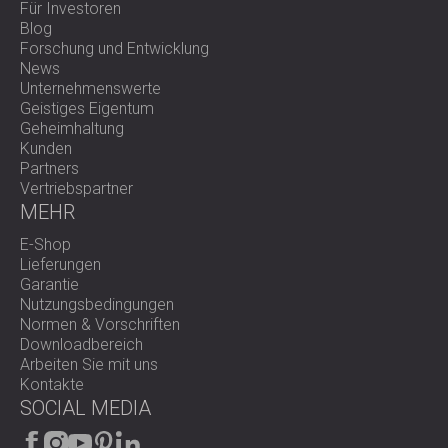
Tagesexposition (LEP,d) oder des zeitgewichteten
Für Investoren
Mittelwerts (TWA).
Blog
Forschung und Entwicklung
News
Wichtigste Spezifikationen
Unternehmenswerte
Geistiges Eigentum
Stromversorgung: Wiederaufladbarer Nickel-
Geheimhaltung
Metallhydrid-Akku (NiMH)
Kunden
Kommunikation: Infrarotverbindung zum Lesegerät
Partners
Kalibrierung: Eingebauter akustischer Kalibrator
Vertriebspartner
Akkulaufzeit: Verlängert durch den „Schüttel-zum-
MEHR
Aufwecken“-Modus
E-Shop
Lieferungen
Am besten geeignet für
Garantie
Nutzungsbedingungen
Normen & Vorschriften
Industrie- und Produktionsanlagen
Downloadbereich
Bau- und Bergbaubetriebe
Arbeiten Sie mit uns
Versorgungsunternehmen und öffentliche
Kontakte
Infrastruktur
SOCIAL MEDIA
Transport-, Luftfahrt- und Schifffahrtsindustrie
Rettungsdienste, Gesundheitswesen und