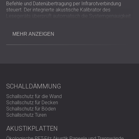
Befehle und Datenübertragung per Infrarotverbindung
steuert. Der integrierte akustische Kalibrator des
Lesegeräts überprüft automatisch die Systemgenauigkeit
vor und nach jeder Messung und gewährleistet so die
vollständige Einhaltung von IEC 61252:1997 und ANSI
MEHR ANZEIGEN
S1.25:1991.
Wichtigste Vorteile
Das autarke, kabellose Design verhindert
Manipulation oder Beschädigung.
Vollständig konform mit den Normen IEC
SCHALLDÄMMUNG
61252:1997 und ANSI S1.25:1991
Erfüllt die EMV-Emissions- und Störfestigkeitsnormen
Schallschutz für die Wand
EN 61000-6-3 und EN 61000-6-1.
Schallschutz für Decken
Großer dynamischer Messbereich (70–130 dB(A))
Schallschutz für Böden
mit „C“-Peak-Gewichtung
Schallschutz Türen
Ergonomisches Dezibelmessgerät mit großem,
hintergrundbeleuchtetem LCD-Display
AKUSTIKPLATTEN
Ein integrierter akustischer Kalibrator gewährleistet
die Überprüfung vor und nach der Messung.
Ökologische PET-Filz Akustik Paneele und Trennwände