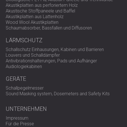
Drahtlose Infrarot-Datenübertragung für schnelle,
Akustikplatten aus perforiertem Holz
kontaktlose Kommunikation
Akustische Stoffpaneele und Baffel
Lieferung inklusive AnalyzerPlus-Software für Analyse
Akustikplatten aus Lattenholz
und Berichterstellung (lizenzfrei)
Wood Wool Akustikplatten
Optionales eigensicheres Modell für
Schaumabsorber, Bassfallen und Diffusoren
explosionsgefährdete Bereiche
LÄRMSCHUTZ
Installations- und Betriebsübersicht
Schallschutz Einhausungen, Kabinen und Barrieren
Louvers und Schalldämpfer
Das NoiseBadge wird sicher an der Kleidung oder dem
Antivibrationshalterungen, Pads und Aufhänger
Helm eines Arbeiters befestigt und benötigt keine externen
Audiologiekabinen
Kabel oder Mikrofone. Nach der Aktivierung zeichnet es
kontinuierlich Daten über den gesamten Arbeitszeitraum
GERÄTE
auf. Einrichtung, Kalibrierung und Berichterstellung erfolgen
Schallpegelmesser
über das Dezibel-Messgerät. Nach der Datenerfassung
Sound Masking system, Dosemeters and Safety Kits
werden die Ergebnisse zur Überprüfung,
Expositionsberechnung und automatischen
Konformitätsberichterstattung in die AnalyzerPlus-
UNTERNEHMEN
Software heruntergeladen. Das Gerät unterstützt sowohl
europäische als auch US-amerikanische
Impressum
Regulierungsrahmen durch die Berechnung der
Für die Presse