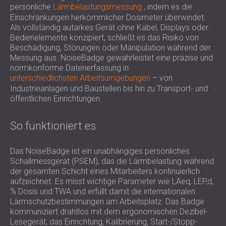
persönliche
SCHALLSCHUTZ UND AKUSTIK FÜR
Lärmbelastungsmessung
, indem es die
POLAND (PL)
Einschränkungen herkömmlicher Dosimeter überwindet.
HALLEN
FINLAND (FI)
Als vollständig autarkes Gerät ohne Kabel, Displays oder
SCHALLDÄMMUNG UND
РОССИЯ (RU)
Bedienelemente konzipiert, schließt es das Risiko von
AKUSTIKLÖSUNGEN FÜR
USA (US)
Beschädigung, Störungen oder Manipulation während der
Messung aus. NoiseBadge gewährleistet eine präzise und
SOUTH AFRICA (ZA)
EINZELHANDELSFLÄCHEN
normkonforme Datenerfassung in
SCHALLSCHUTZ UND AKUSTIK FÜR
unterschiedlichsten Arbeitsumgebungen
– von
BILDUNGSEINRICHTUNGEN
Industrieanlagen und Baustellen bis hin zu Transport- und
SCHALLSCHUTZ UND AKUSTIK FÜR
öffentlichen Einrichtungen.
GESUNDHEITSEINRICHTUNGE
SCHALLSCHUTZ UND
So funktioniert es
AKUSTIKLÖSUNGEN FÜR DEN
AUDIOLOGIEBEREICH
Das NoiseBadge ist ein unabhängiges persönliches
Schallmessgerät (PSEM), das die Lärmbelastung während
SCHALLDÄMMUNG UND
der gesamten Schicht eines Mitarbeiters kontinuierlich
AKUSTIKLÖSUNGEN FÜR
aufzeichnet. Es misst wichtige Parameter wie LAeq, LEP,d,
RECHENZENTREN
% Dosis und TWA und erfüllt damit die internationalen
Lärmschutzbestimmungen am Arbeitsplatz. Das Badge
kommuniziert drahtlos mit dem ergonomischen Dezibel-
Lesegerät, das Einrichtung, Kalibrierung, Start-/Stopp-