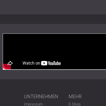
Nachhaltigkeit: PET-Filz zertifizie
Am besten geeignet für
Büros und Großraumbüros
Wohnräume und Heimkinos
Restaurants, Hotels und Empfangsb
Einzelhandels- und Gaststättenum
Bildungs- und Kulturbauten
Modernes Design mit dauer
Mit Folie überzogene Holzlamellenpaneel
zuverlässiger Schallabsorption. Ihre lang
mühelose Installation machen sie zu ein
UNTERNEHMEN
MEHR
Klangkomfort zu erreichen.
Impressum
E-Shop
Kontaktieren Sie DECIBEL,
um zu besprec