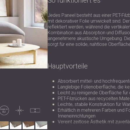
So funktioniert es
Jedes Paneel besteht aus einer PET-Filz
mit dekorativer Folie umwickelt sind. Der
reflektiert werden, während die vertikale
Kombination aus Absorption und Diffusio
angenehmere akustische Umgebung. Die 
sorgt für eine solide, nahtlose Oberfläch
Hauptvorteile
Absorbiert mittel- und hochfrequen
Langlebige Folienoberfläche, die ke
Leicht zu reinigende Oberfläche fü
PET-Filzrücken aus recycelten Mater
Leichte, stabile Konstruktion für W
Made in EU
Dünn
Unkomprimiert
Erhältlich in mehreren Farben und F
Inneneinrichtungen
Vereint zeitlose Ästhetik mit zuverlä
37
S38
S39
S40