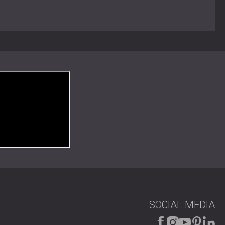
rt nach dem Global Recycle Standard (GRS)
ereiche
gebungen
hafter akustischer Leistung
e vereinen elegante, moderne Ästhetik mit
lebige Oberfläche, die nachhaltigen Materialien und die
er hervorragenden Wahl, um in jeder Umgebung Stil und
SOCIAL MEDIA
hen, wie mit Folien überzogene Holzlamellenplatten Ihr