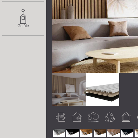
Geräte
Zertifiziert
Raumakustische
Anpassbar
Umweltfreundlich
Verwendung
getestet
Wirkung
im
Innenbereich
S31
S32
S33
S34
S35
S36
S