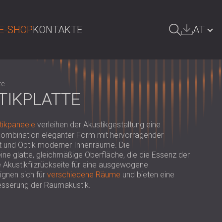
E-SHOP
KONTAKTE
AT
UCHE
БЪЛГАРИЯ | BG
te
GREAT BRITAIN | GB
TIKPLATTE
DEUTSCHLAND | DE
tikpaneele
verleihen der Akustikgestaltung eine
SRBIJA | RS
e Kombination eleganter Form mit hervorragender
t und Optik moderner Innenräume. Die
ROMÂNIA | RO
ne glatte, gleichmäßige Oberfläche, die die Essenz der
e Akustikfilzrückseite für eine ausgewogene
POLAND | PL
gnen sich für
verschiedene Räume
und bieten eine
FINLAND | FI
esserung der Raumakustik.
РОССИЯ | RU