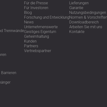
Für die Presse
Lieferungen
nächstes Akustikprojekt aufwerten könn
Für Investoren
Garantie
Blog
Nutzungsbedingungen
Forschung und Entwicklung
Normen & Vorschrifte
News
Downloadbereich
Unternehmenswerte
Arbeiten Sie mit uns
und Trennwände
Geistiges Eigentum
Kontakte
Geheimhaltung
Kunden
Partners
Vertriebspartner
oren
 Barrieren
fhänger