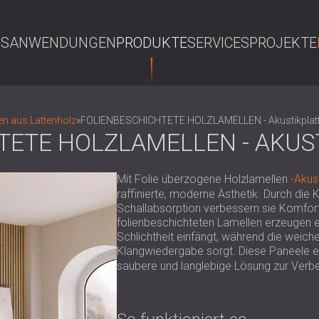
NS
ANWENDUNGEN
PRODUKTE
SERVICES
PROJEKTE
S
en aus Lattenholz
»
FOLIENBESCHICHTETE HOLZLAMELLEN - Akustikplat
TETE HOLZLAMELLEN - AKUS
Mit Folie überzogene Holzlamellen
-Akus
raffinierte, moderne Ästhetik. Durch di
Schallabsorption verbessern sie Komfor
folienbeschichteten Lamellen erzeugen ei
Schlichtheit einfängt, während die weich
Klangwiedergabe sorgt. Diese Paneele ei
saubere und langlebige Lösung zur Verb