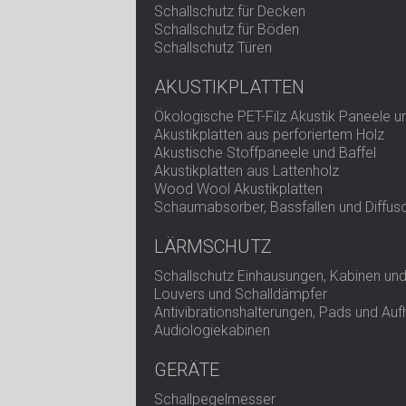
Schallschutz für Decken
Schallschutz für Böden
Schallschutz Türen
AKUSTIKPLATTEN
Ökologische PET-Filz Akustik Paneele 
Akustikplatten aus perforiertem Holz
Akustische Stoffpaneele und Baffel
Akustikplatten aus Lattenholz
Wood Wool Akustikplatten
Schaumabsorber, Bassfallen und Diffus
LÄRMSCHUTZ
Schallschutz Einhausungen, Kabinen und
Louvers und Schalldämpfer
Antivibrationshalterungen, Pads und Au
Audiologiekabinen
GERÄTE
Schallpegelmesser