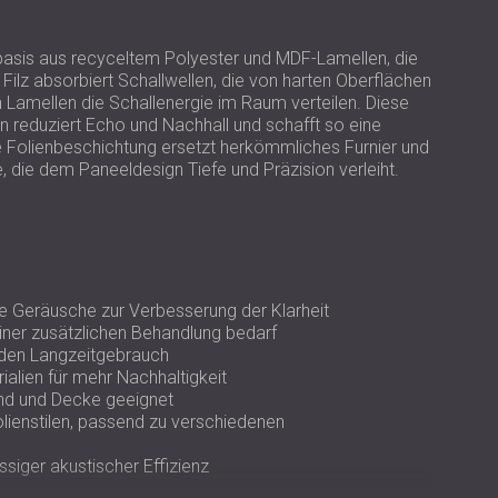
USA | US
SOUTH AFRICA | ZA
basis aus recyceltem Polyester und MDF-Lamellen, die
 Filz absorbiert Schallwellen, die von harten Oberflächen
n Lamellen die Schallenergie im Raum verteilen. Diese
n reduziert Echo und Nachhall und schafft so eine
Folienbeschichtung ersetzt herkömmliches Furnier und
e, die dem Paneeldesign Tiefe und Präzision verleiht.
te Geräusche zur Verbesserung der Klarheit
iner zusätzlichen Behandlung bedarf
r den Langzeitgebrauch
ialien für mehr Nachhaltigkeit
and und Decke geeignet
olienstilen, passend zu verschiedenen
ssiger akustischer Effizienz