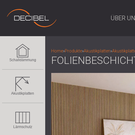
ÜBER U
Home
»
Produkte
»
Akustikplatten
»
Akustikplatt
FOLIENBESCHICH
Schalldämmung
Akustikplatten
Lärmschutz