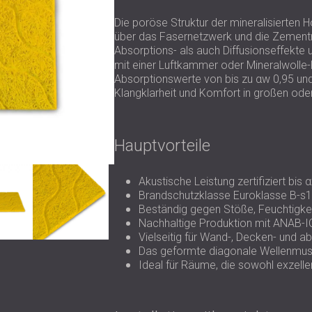
Die poröse Struktur der mineralisierten Ho
über das Fasernetzwerk und die Zementm
Absorptions- als auch Diffusionseffekte 
mit einer Luftkammer oder Mineralwolle-R
Absorptionswerte von bis zu αw 0,95 und
Klangklarheit und Komfort in großen od
Hauptvorteile
Akustische Leistung zertifiziert bis 
Brandschutzklasse Euroklasse B-s1,
Beständig gegen Stöße, Feuchtigk
Nachhaltige Produktion mit ANAB-IC
Vielseitig für Wand-, Decken- und
Das geformte diagonale Wellenmust
Ideal für Räume, die sowohl exzelle