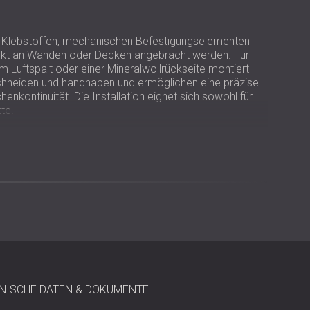
 Klebstoffen, mechanischen Befestigungselementen
kt an Wänden oder Decken angebracht werden. Für
m Luftspalt oder einer Mineralwollrückseite montiert
schneiden und handhaben und ermöglichen eine präzise
nkontinuität. Die Installation eignet sich sowohl für
te.
Tannenholzwolle gebunden mit weißem Portlandzement
 0,95
NISCHE DATEN & DOKUMENTE