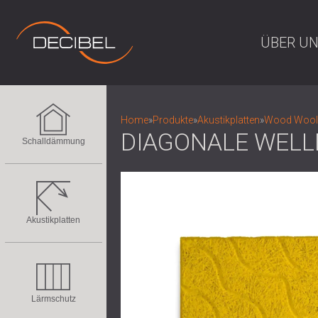
ÜBER U
Home
»
Produkte
»
Akustikplatten
»
Wood Wool 
DIAGONALE WELL
Schalldämmung
Akustikplatten
Lärmschutz