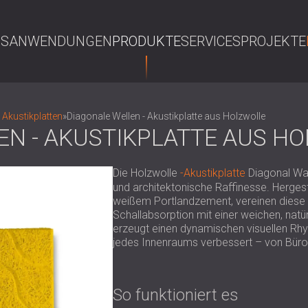
NS
ANWENDUNGEN
PRODUKTE
SERVICES
PROJEKTE
S
Akustikplatten
»
Diagonale Wellen - Akustikplatte aus Holzwolle
EN - AKUSTIKPLATTE AUS H
Die Holzwolle
-Akustikplatte
Diagonal Wav
und architektonische Raffinesse. Hergest
weißem Portlandzement, vereinen diese P
Schallabsorption mit einer weichen, natü
erzeugt einen dynamischen visuellen Rhyt
jedes Innenraums verbessert – von Büros
So funktioniert es