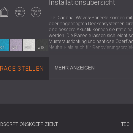
Installationsübersicht
Verwendung
Made in
Made in EU
im
Bulgaria
nnenbereich
Die Diagonal Waves-Paneele können mit
oder abgehängten Deckensystemen dire
eine bessere Akustik können sie mit eine
werden. Die Paneele lassen sich leicht 
Musterausrichtung und nahtlose Oberfläche
Neubau- als auch für Renovierungsprojek
W07
W08
W09
W10
RAGE STELLEN
MEHR ANZEIGEN
Wichtige Spezifikationen
Zusammensetzung: Mineralisierte 
Abmessungen: 590 × 590 × 15 mm
Akustische Leistung (αw):
Direkthaftung: bis 0,60
Mit Luftspalt: bis 0,65
Mit Mineralwolle-Unterlage: bis
Normen: EN 13168, EN 13964
BSORPTIONSKOEFFIZIENT
TECH