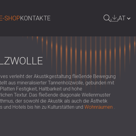
E-SHOP
KONTAKTE
AT
UCHE
БЪЛГАРИЯ | BG
GREAT BRITAIN | GB
OLZWOLLE
DEUTSCHLAND | DE
es verleiht der Akustikgestaltung fließende Bewegung
SRBIJA | RS
ellt aus mineralisierter Tannenholzwolle, gebunden mit
latten Festigkeit, Haltbarkeit und hohe
ROMÂNIA | RO
rlichen Textur. Das fließende diagonale Wellenmuster
hmus, der sowohl die Akustik als auch die Ästhetik
POLAND | PL
 und Hotels bis hin zu Kulturstätten und
Wohnräumen
.
FINLAND | FI
РОССИЯ | RU