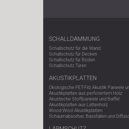
SCHALLDÄMMUNG
Schallschutz für die Wand
Schallschutz für Decken
Schallschutz für Böden
Schallschutz Türen
AKUSTIKPLATTEN
Ökologische PET-Filz Akustik Paneele 
Akustikplatten aus perforiertem Holz
Akustische Stoffpaneele und Baffel
Akustikplatten aus Lattenholz
Wood Wool Akustikplatten
Schaumabsorber, Bassfallen und Diffus
LÄRMSCHUTZ