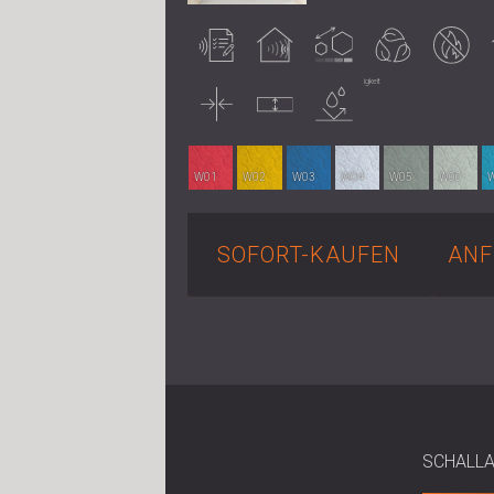
Zertifiziert
Raumakustische
Anpassbar
Umweltfreundlich
Feuerfämmend
getestet
Wirkung
I
Dünn
Unkomprimiert
Wasserbeständigkeit
W01
W02
W03
W04
W05
W06
SOFORT-KAUFEN
ANF
SCHALLA