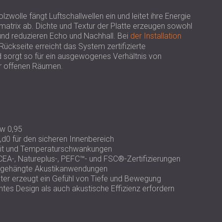
USA | US
lzwolle fängt Luftschallwellen ein und leitet ihre Energie
SOUTH AFRICA | ZA
atrix ab. Dichte und Textur der Platte erzeugen sowohl
und reduzieren Echo und Nachhall. Bei
der Installation
ückseite erreicht das System zertifizierte
 sorgt so für ein ausgewogenes Verhältnis von
er offenen Räumen.
αw 0,95
d0 für den sicheren Innenbereich
eit und Temperaturschwankungen
EA-, Natureplus-, PEFC™- und FSC®-Zertifizierungen
 abgehängte Akustikanwendungen
er erzeugt ein Gefühl von Tiefe und Bewegung
ntes Design als auch akustische Effizienz erfordern