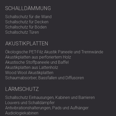
SCHALLSCHUTZ UND AKUSTIK FÜR
POLAND (PL)
SCHALLDÄMMUNG
HALLEN
FINLAND (FI)
Schallschutz für die Wand
SCHALLDÄMMUNG UND
РОССИЯ (RU)
Schallschutz für Decken
AKUSTIKLÖSUNGEN FÜR
USA (US)
Schallschutz für Böden
SOUTH AFRICA (ZA)
EINZELHANDELSFLÄCHEN
Schallschutz Türen
SCHALLSCHUTZ UND AKUSTIK FÜR
AKUSTIKPLATTEN
BILDUNGSEINRICHTUNGEN
SCHALLSCHUTZ UND AKUSTIK FÜR
Ökologische PET-Filz Akustik Paneele und Trennwände
GESUNDHEITSEINRICHTUNGE
Akustikplatten aus perforiertem Holz
Akustische Stoffpaneele und Baffel
SCHALLSCHUTZ UND
Akustikplatten aus Lattenholz
AKUSTIKLÖSUNGEN FÜR DEN
Wood Wool Akustikplatten
AUDIOLOGIEBEREICH
Schaumabsorber, Bassfallen und Diffusoren
SCHALLDÄMMUNG UND
LÄRMSCHUTZ
AKUSTIKLÖSUNGEN FÜR
RECHENZENTREN
Schallschutz Einhausungen, Kabinen und Barrieren
Louvers und Schalldämpfer
Antivibrationshalterungen, Pads und Aufhänger
Audiologiekabinen