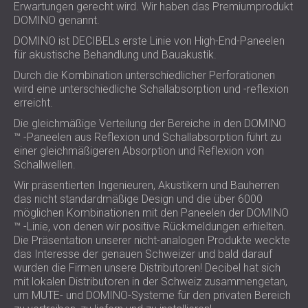
Erwartungen gerecht wird. Wir haben das Premiumprodukt
SCHALLSCHUTZ UND AKUSTIK FÜR
POLAND (PL)
DOMINO genannt.
HALLEN
FINLAND (FI)
DOMINO ist DECIBELs erste Linie von High-End-Paneelen
SCHALLDÄMMUNG UND
РОССИЯ (RU)
für akustische Behandlung und Bauakustik.
AKUSTIKLÖSUNGEN FÜR
USA (US)
Durch die Kombination unterschiedlicher Perforationen
SOUTH AFRICA (ZA)
EINZELHANDELSFLÄCHEN
wird eine unterschiedliche Schallabsorption und -reflexion
SCHALLSCHUTZ UND AKUSTIK FÜR
erreicht.
BILDUNGSEINRICHTUNGEN
Die gleichmäßige Verteilung der Bereiche in den DOMINO
SCHALLSCHUTZ UND AKUSTIK FÜR
™ -Paneelen aus Reflexion und Schallabsorption führt zu
GESUNDHEITSEINRICHTUNGE
einer gleichmäßigeren Absorption und Reflexion von
Schallwellen.
SCHALLSCHUTZ UND
Wir präsentierten Ingenieuren, Akustikern und Bauherren
AKUSTIKLÖSUNGEN FÜR DEN
das nicht standardmäßige Design und die über 6000
AUDIOLOGIEBEREICH
möglichen Kombinationen mit den Paneelen der DOMINO
SCHALLDÄMMUNG UND
™ -Linie, von denen wir positive Rückmeldungen erhielten.
AKUSTIKLÖSUNGEN FÜR
Die Präsentation unserer nicht-analogen Produkte weckte
das Interesse der genauen Schweizer und bald darauf
RECHENZENTREN
wurden die Firmen unsere Distributoren! Decibel hat sich
mit lokalen Distributoren in der Schweiz zusammengetan,
um MUTE- und DOMINO-Systeme für den privaten Bereich