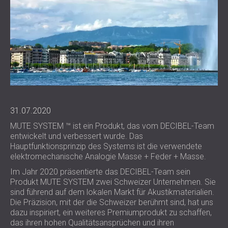
SCHAUMABSORBER, BASSFALLEN UND
BLOG
ANWENDUNGEN
DIFFUSOREN
FORSCHUNG UND ENTWICKLUNG
SCHALLSCHUTZ UND AKUSTIK FÜR
AKUSTIKPLATTEN UND
NEWS
WOHNGEBÄUDE
SCHALLABSORBIERENDE PLATTEN
SERVICES
VIDEO
SCHALLSCHUTZ UND AKUSTIK FÜR
AKUSTIK BERATUNG
REFERENZEN
INDUSTRIEGEBÄUDE
AKUSTISCHE SIMULATION
PROJEKTE
MITGLIEDSCHAFTEN
SCHALLSCHUTZ UND AKUSTIK FÜR
AKUSTIKTECHNIK
BÜROS
MESSUNGEN
KONTAKTE
SCHALLDÄMMUNG UND AKUSTIK VON
BAUÜBERWACHUNG
31.07.2020
MASCHINEN UND ANLAGEN
BAUAUSFÜHRUNG
MUTE SYSTEM ™ ist ein Produkt, das vom DECIBEL-Team
DOWNLOADBEREICH
SCHALLSCHUTZ UND AKUSTIK FÜR
entwickelt und verbessert wurde. Das
PROFESSIONELLE STUDIOS
Hauptfunktionsprinzip des Systems ist die verwendete
elektromechanische Analogie Masse + Feder + Masse.
SCHALLSCHUTZ UND AKUSTIK FÜR
ÖSTERREICH (AT)
LABORE UND PRÜFEINRICHTUNGEN
Im Jahr 2020 präsentierte das DECIBEL-Team sein
БЪЛГАРИЯ (BG)
Produkt MUTE SYSTEM zwei Schweizer Unternehmen. Sie
SCHALLSCHUTZ UND AKUSTIK FÜR
GREAT BRITAIN (GB)
sind führend auf dem lokalen Markt für Akustikmaterialien.
SUCHE
RESTAURANTS UND CLUBS
DEUTSCHLAND (DE)
Die Präzision, mit der die Schweizer berühmt sind, hat uns
SCHALLSCHUTZ UND
SRBIJA (RS)
dazu inspiriert, ein weiteres Premiumprodukt zu schaffen,
AKUSTIKLÖSUNGEN FÜR HOTELS
das ihren hohen Qualitätsansprüchen und ihren
ROMÂNIA (RO)